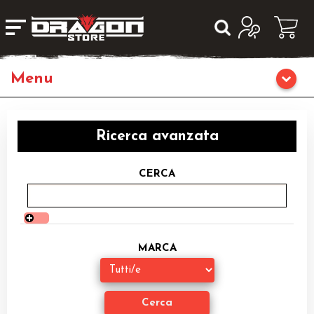
Home
Ricerca avanzata
Giochi da Tavolo
CERCA
Librigame
Fumetti & Romanzi
MARCA
Giochi di Carte Collezionabili
Miniature