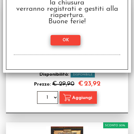
la chiusura
SCONTO 20%
verranno registrati e gestiti alla
riapertura.
Buone ferie!
Warhammer Seconda Edizione - Bestiario del
Vecchio Mondo
Bestiario per Warhammer Fantasy Roleplay in
italiano
Disponibilità:
DISPONIBILE
€
23,92
€ 29,90
Prezzo:
SCONTO 20%