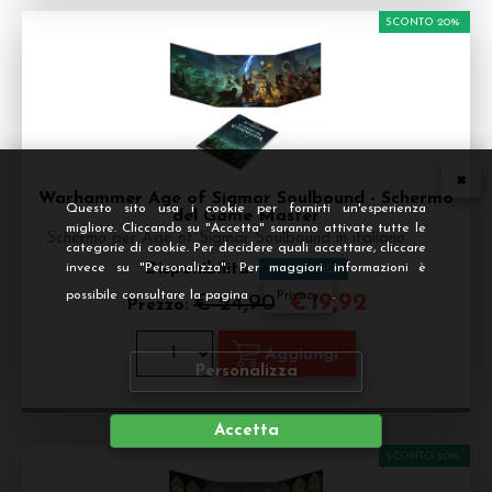
SCONTO 20%
Warhammer Age of Sigmar Soulbound - Schermo
Questo sito usa i cookie per fornirti un'esperienza
del Game Master
migliore. Cliccando su "Accetta" saranno attivate tutte le
Schermo per Age of Sigmar Soulbound in italiano
categorie di cookie. Per decidere quali accettare, cliccare
Disponibilità:
invece su "Personalizza". Per maggiori informazioni è
DISPONIBILE
possibile consultare la pagina
Privacy
.
€
19,92
€ 24,90
Prezzo:
Personalizza
Accetta
SCONTO 20%