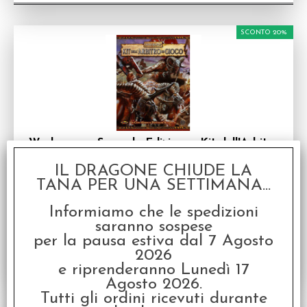
SCONTO 20%
Warhammer Seconda Edizione - Kit dell'Arbitro
di Gioco
Schermo per Warhammer Fantasy Roleplay in
IL DRAGONE CHIUDE LA
italiano
TANA PER UNA SETTIMANA...
Disponibilità:
NON DISPONIBILE
Informiamo che le spedizioni
€
13,52
€ 16,90
Prezzo:
saranno sospese
per la pausa estiva dal 7 Agosto
2026
e riprenderanno Lunedì 17
Agosto 2026.
Tutti gli ordini ricevuti durante