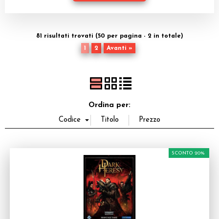
Dadi
Accessori
81 risultati trovati (50 per pagina - 2 in totale)
1
2
Avanti »
Giocattoli e Gadget
Offerte del Dragone
Ordina per:
SCONTO 20%