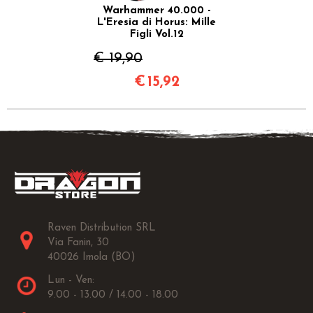
Warhammer 40.000 -
L'Eresia di Horus: Mille
Figli Vol.12
€ 19,90
€
15,92
Raven Distribution SRL
Via Fanin, 30
40026 Imola (BO)
Lun - Ven:
9.00 - 13.00 / 14.00 - 18.00