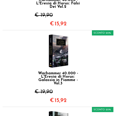
Warhammer 40.000 -
L'Eresia di Horus: Falsi
Dei Vol.2
€ 19,90
€
15,92
SCONTO 20%
Warhammer 40.000 -
L'Eresia di Horus:
Galassia in Fiamme -
Vol.3
€ 19,90
€
15,92
SCONTO 20%