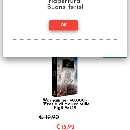
riapertura.
Buone ferie!
Warhammer 40.000 -
L'Eresia di Horus:
Angeli Caduti Vol.11
€ 19,90
€
15,92
SCONTO 20%
Warhammer 40.000 -
L'Eresia di Horus: Mille
Figli Vol.12
€ 19,90
€
15,92