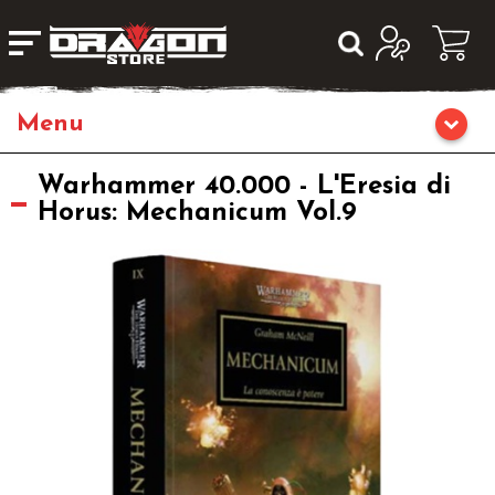
Giochi da Tavolo
Warhammer 40.000 - L'Eresia di
Horus: Mechanicum Vol.9
Giochi di Ruolo
Librigame
Editoria
Giochi di Carte Collezionabili
Miniature