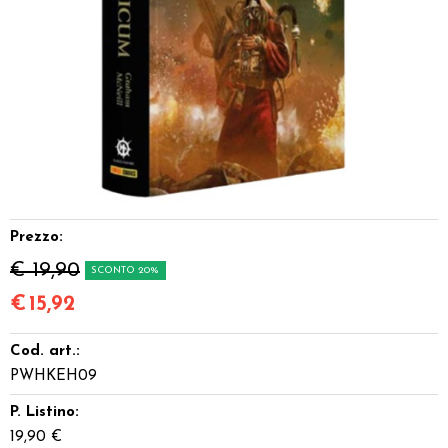
Dadi
Accessori
Giocattoli e Gadget
Offerte del Dragone
Prezzo:
€ 19,90
SCONTO 20%
€
15,92
Cod. art.:
PWHKEH09
P. Listino:
19,90 €