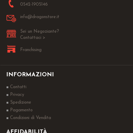
0542-1905146
info@dragonstore.it
Sei un Negoziante?
Contattaci >
Franchising
INFORMAZIONI
Contatti
Privacy
Spedizione
Pagamento
Condizioni di Vendita
AFFIDABILITÀ