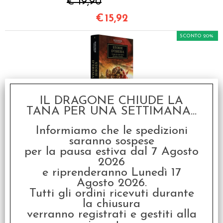
€ 19,90
€
15,92
SCONTO 20%
IL DRAGONE CHIUDE LA
TANA PER UNA SETTIMANA...
Warhammer 40.000 -
L'Eresia di Horus: Storie
d'Eresia Vol.10
Informiamo che le spedizioni
saranno sospese
€ 19,90
per la pausa estiva dal 7 Agosto
€
15,92
2026
e riprenderanno Lunedì 17
SCONTO 20%
Agosto 2026.
Tutti gli ordini ricevuti durante
la chiusura
verranno registrati e gestiti alla