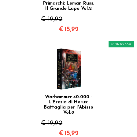
Primarchi: Leman Russ,
Il Grande Lupo Vol.2
€ 19,90
€
15,92
SCONTO 20%
Warhammer 40.000 -
L'Eresia di Horus:
Battaglia per l'Abisso
Vol.8
€ 19,90
€
15,92