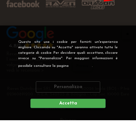
Questo sito usa i cookie per fornirti un'esperienza
migliore. Cliccando su "Accetta" saranno attivate tutte le
categorie di cookie. Per decidere quali accettare, cliccare
Recensioni Verificate
invece su "Personalizza". Per maggiori informazioni è
I nostri clienti soddisfatti
valgono più di mille parole
possibile consultare la pagina
Privacy
.
vedi le recensioni >
Personalizza
Raven Distribution SRL - Via Fanin 30, 40026 Imola (BO) - P.Iva
02360891200 - R.E.A. 540705 di Bologna - Cap.Soc. 10000 Euro
i.v
Accetta
DEVELOPER
CREATIVE WEB
Privacy
Preferenze cookie