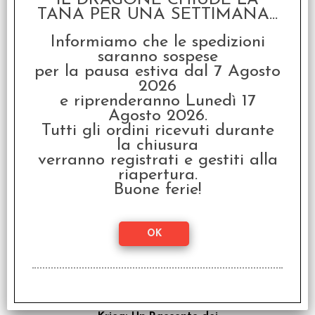
IL DRAGONE CHIUDE LA
TANA PER UNA SETTIMANA...
Informiamo che le spedizioni
saranno sospese
per la pausa estiva dal 7 Agosto
2026
e riprenderanno Lunedì 17
Warhammer 40.000 -
Agosto 2026.
L'Eresia di Horus: Il Volo
della Eisenstein Vol.4
Tutti gli ordini ricevuti durante
la chiusura
€
19,90
verranno registrati e gestiti alla
riapertura.
Buone ferie!
Warhammer 40.000 -