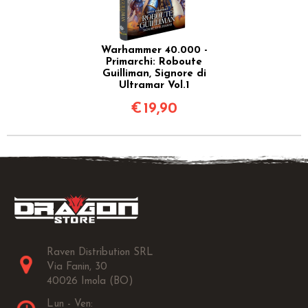
Warhammer 40.000 -
Primarchi: Roboute
Guilliman, Signore di
Ultramar Vol.1
€
19,90
Raven Distribution SRL
Via Fanin, 30
40026 Imola (BO)
Lun - Ven: