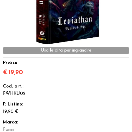
Dadi
Accessori
Giocattoli e Gadget
Usa le dita per ingrandire
Offerte del Dragone
Prezzo:
€
19,90
Cod. art.:
PWHKU02
P. Listino:
19,90 €
Marca:
Panini