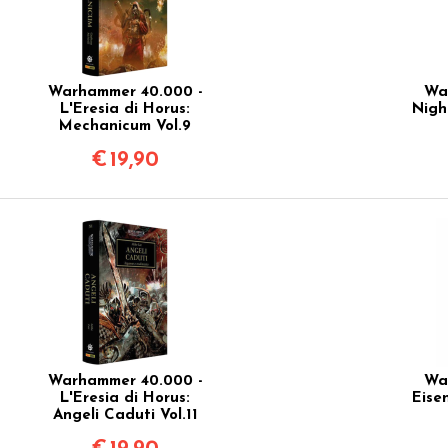
Warhammer 40.000 -
Wa
L'Eresia di Horus:
Nigh
Mechanicum Vol.9
€
19,90
Warhammer 40.000 -
Wa
L'Eresia di Horus:
Eise
Angeli Caduti Vol.11