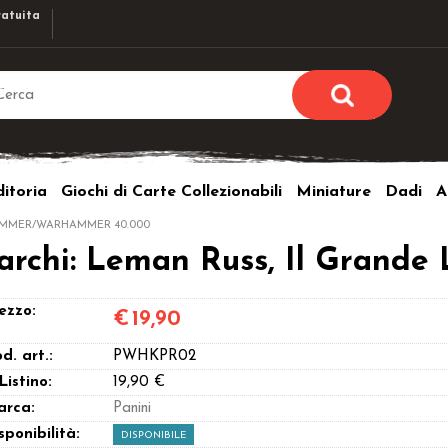
atuita
Sono già r
Per completare l'ordi
itoria
Giochi di Carte Collezionabili
Miniature
Dadi
A
utente e la passwor
pulsante 
MMER/WARHAMMER 40.000
Nome u
chi: Leman Russ, Il Grande 
Passw
ezzo:
€
19,90
d. art.:
PWHKPR02
 Listino:
19,90 €
arca:
Panini
Hai perso l
sponibilità:
DISPONIBILE