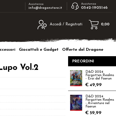
Assistenza
Assistenza
0542-1905146
info@dragonstore.it
Accedi / Registrati
0,00
egistrato
Sono un nuovo cliente
ne inserisci il nome
Se non sei ancora registrato sul nostro
ccessori
Giocattoli e Gadget
Offerte del Dragone
d e poi clicca sul
sito clicca sul pulsante "Registrati"
"Accedi"
PREORDINI
tente:
Lupo Vol.2
D&D 2024
Forgotten Realms
ord:
- Eroi del Faerun
€
49,99
D&D 2024
Forgotten Realms
- Avventure nel
a password?
Faerun
€
59,99