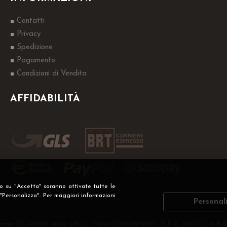
Contatti
Privacy
Spedizione
Pagamento
Condizioni di Vendita
AFFIDABILITÀ
do su "Accetta" saranno attivate tutte le
 "Personalizza". Per maggiori informazioni
Personal
Fanin 30, 40026 Imola (BO) - P.Iva 02360891200 - R.E.A. 540705 di Bol