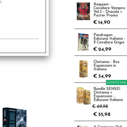
.
Requiem -
Cavaliere Vampiro
Vol.3 - Dracula +
Poster Promo
€
14,90
Pendragon
Edizione Italiana -
Il Cavaliere Grigio
€
24,99
Onitama - Box
Espansioni in
Italiano
€
34,99
SCONTO 20%
Bundle SENSEI
Onitama +
Espansioni -
Edizione Italiana
€ 69,98
€
55,98