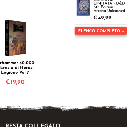
LIMITATA - D&D
5th Edition -
Arcana Unleashed
€
49,99
ELENCO COMPLETO »
rhammer 40.000 -
'Eresia di Horus:
Legione Vol.7
€
19,90
RESTA COLLEGATO