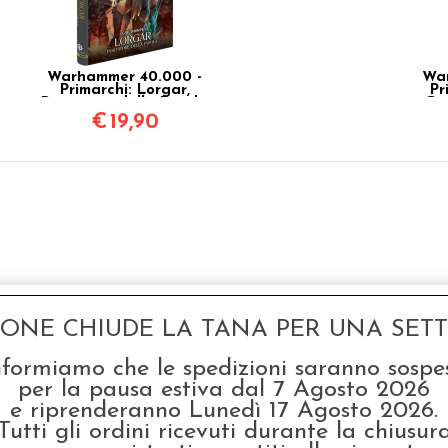
Warhammer 40.000 -
War
Primarchi: Lorgar,
Pr
Portatore della Parola
Gui
Vol.5
€
19,90
GONE CHIUDE LA TANA PER UNA SETTI
nformiamo che le spedizioni saranno sospe
per la pausa estiva dal 7 Agosto 2026
e riprenderanno Lunedì 17 Agosto 2026.
Tutti gli ordini ricevuti durante la chiusur