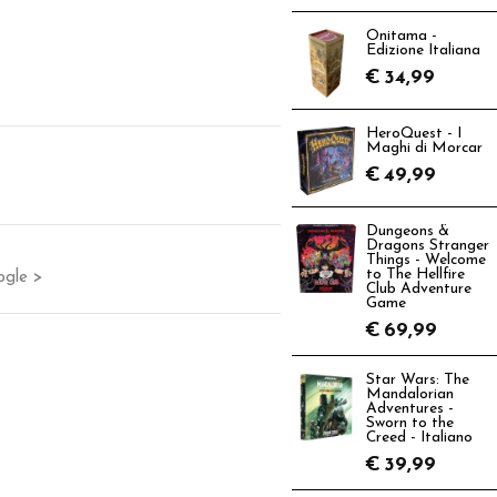
Onitama -
Edizione Italiana
€
34,99
HeroQuest - I
Maghi di Morcar
€
49,99
Dungeons &
Dragons Stranger
Things - Welcome
to The Hellfire
ogle >
Club Adventure
Game
€
69,99
Star Wars: The
Mandalorian
Adventures -
Sworn to the
Creed - Italiano
€
39,99