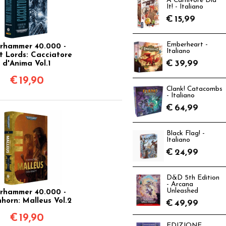
A Carnivore Did
It! - Italiano
€
15,99
Emberheart -
rhammer 40.000 -
Italiano
t Lords: Cacciatore
€
39,99
d'Anima Vol.1
€
19,90
Clank! Catacombs
- Italiano
€
64,99
Black Flag! -
Italiano
€
24,99
D&D 5th Edition
- Arcana
Unleashed
rhammer 40.000 -
nhorn: Malleus Vol.2
€
49,99
€
19,90
EDIZIONE