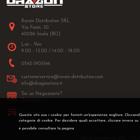
Raven Distribution SRL
Via Fanin, 30
40026 Imola (BO)
Lun - Ven:
9.00 - 13.00 / 14.00 - 18.00
0542-1905146
customerservice@raven-distribution.com
info@dragonstore.it
Sei un Negoziante?
Contattaci >
Franchising
Questo sito usa i cookie per fornirti un'esperienza migliore. Cliccan
categorie di cookie. Per decidere quali accettare, cliccare invece su
è possibile consultare la pagina
Privacy
.
Raven Distribution SRL - Via 