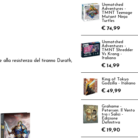
Unmatched
Adventures -
TMNT Teenage
Mutant Ninja
Turtles
€
74,99
Unmatched
Adventures -
TMNT Shredder
Vs Krang -
Italiano
 alla resistenza del tiranno Durath,
€
14,99
King of Tokyo
Godzilla - Italiano
€
49,99
Grahame -
Petersen: Il Vento
tra i Salici -
Edizione
Definitiva
€
19,90