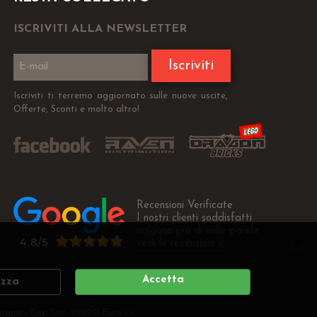
ISCRIVITI ALLA NEWSLETTER
Iscriviti
Iscriviti ti terremo aggiornato sulle nuove uscite,
Offerte, Sconti e molto altro!
Recensioni Verificate
I nostri clienti soddisfatti
valgono più di mille parole
vedi le recensioni >
Accetta
izza
ogna - Cap.Soc. 10000 Euro i.v