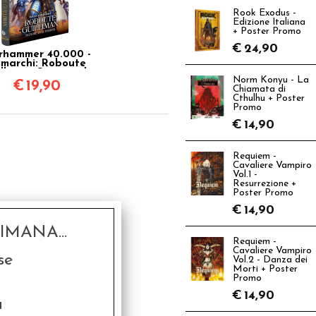
Rook Exodus -
Edizione Italiana
+ Poster Promo
€
24,90
hammer 40.000 -
imarchi: Roboute
lliman, Signore di
Norm Konyu - La
Ultramar Vol.1
€
19,90
Chiamata di
Cthulhu + Poster
Promo
€
14,90
Requiem -
Cavaliere Vampiro
Vol.1 -
Resurrezione +
Poster Promo
€
14,90
MANA...
Requiem -
Cavaliere Vampiro
se
Vol.2 - Danza dei
Morti + Poster
Promo
€
14,90
a