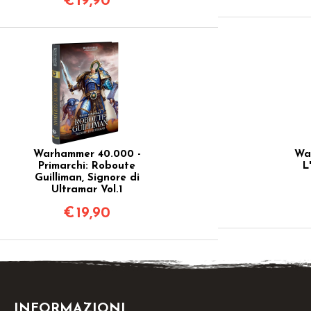
€
19,90
Warhammer 40.000 -
Wa
Primarchi: Roboute
L
Guilliman, Signore di
Ultramar Vol.1
€
19,90
INFORMAZIONI