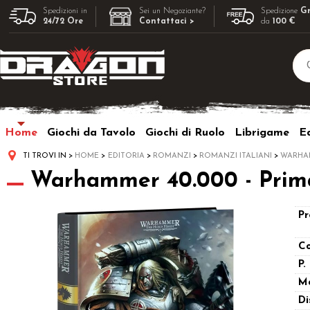
Spedizioni in
Sei un Negoziante?
Spedizione
Gr
24/72 Ore
Contattaci >
da
100 €
Home
Giochi da Tavolo
Giochi di Ruolo
Librigame
Ed
TI TROVI IN
HOME
EDITORIA
ROMANZI
ROMANZI ITALIANI
WARHA
Warhammer 40.000 - Primar
Pr
Co
P.
M
Di