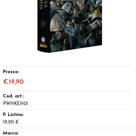
Dadi
Accessori
Giocattoli e Gadget
Offerte del Dragone
Prezzo:
€
19,90
Cod. art.:
PWHKEH01
P. Listino:
19,90 €
Marca: