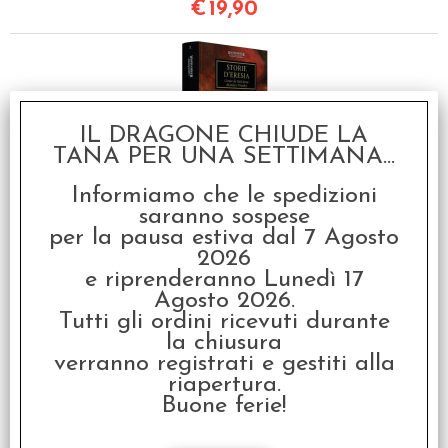
€
19,90
IL DRAGONE CHIUDE LA
TANA PER UNA SETTIMANA...
Informiamo che le spedizioni
Warhammer 40.000 -
saranno sospese
L'Eresia di Horus: Storie
d'Eresia Vol.10
per la pausa estiva dal 7 Agosto
2026
€
19,90
e riprenderanno Lunedì 17
Agosto 2026.
Tutti gli ordini ricevuti durante
la chiusura
verranno registrati e gestiti alla
riapertura.
Buone ferie!