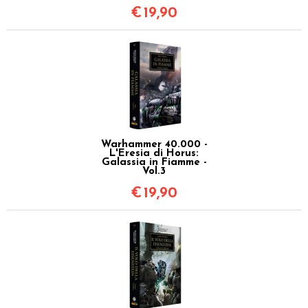
€
19,90
Warhammer 40.000 -
L'Eresia di Horus:
Galassia in Fiamme -
Vol.3
€
19,90