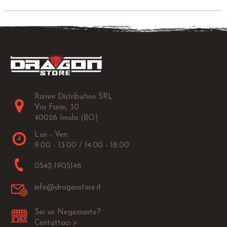
Raven Distribution SRL
Via Fanin, 30
40026 Imola (BO)
Lun - Ven:
9.00 - 13.00 / 14.00 - 18.00
0542-1905146
info@dragonstore.it
Sei un Negoziante?
Contattaci >