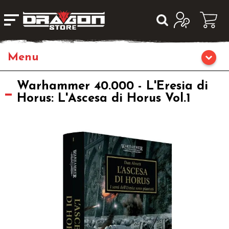
Giochi da Tavolo
Warhammer 40.000 - L'Eresia di
Horus: L'Ascesa di Horus Vol.1
Giochi di Ruolo
Librigame
Editoria
Giochi di Carte Collezionabili
Miniature