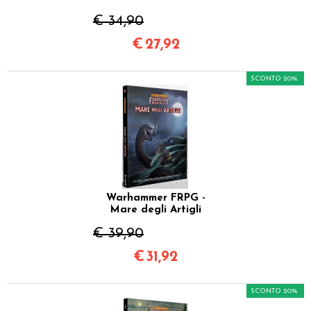
€ 34,90
€
27,92
SCONTO 20%
Warhammer FRPG -
Mare degli Artigli
€ 39,90
€
31,92
SCONTO 20%