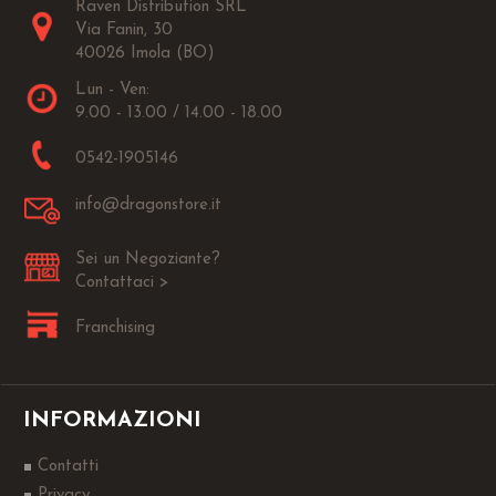
Raven Distribution SRL
Via Fanin, 30
40026 Imola (BO)
Lun - Ven:
9.00 - 13.00 / 14.00 - 18.00
0542-1905146
info@dragonstore.it
Sei un Negoziante?
Contattaci >
Franchising
INFORMAZIONI
Contatti
Privacy