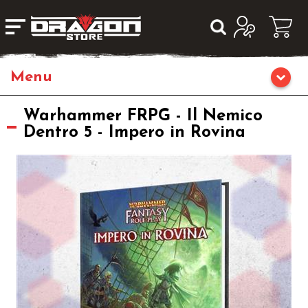
Home
Warhammer FRPG - Il Nemico
Dentro 5 - Impero in Rovina
Giochi da Tavolo
Librigame
Editoria
Giochi di Carte Collezionabili
Miniature