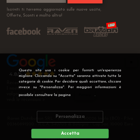
Iscriviti ti terremo aggiornato sulle nuove uscite,
Offerte, Sconti e molto altro!
Questo sito usa i cookie per fornirti un'esperienza
migliore. Cliccando su "Accetta" saranno attivate tutte le
categorie di cookie. Per decidere quali accettare, cliccare
Recensioni Verificate
invece su "Personalizza". Per maggiori informazioni è
I nostri clienti soddisfatti
valgono più di mille parole
possibile consultare la pagina
Privacy
.
vedi le recensioni >
Personalizza
Raven Distribution SRL - Via Fanin 30, 40026 Imola (BO) - P.Iva
02360891200 - R.E.A. 540705 di Bologna - Cap.Soc. 10000 Euro
i.v
Accetta
DEVELOPER
CREATIVE WEB