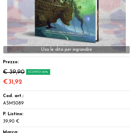
Dadi
Accessori
Giocattoli e Gadget
Offerte del Dragone
Prezzo:
€ 39,90
SCONTO 20%
€
31,92
Cod. art.:
ASM5089
P. Listino:
39,90 €
Marca: