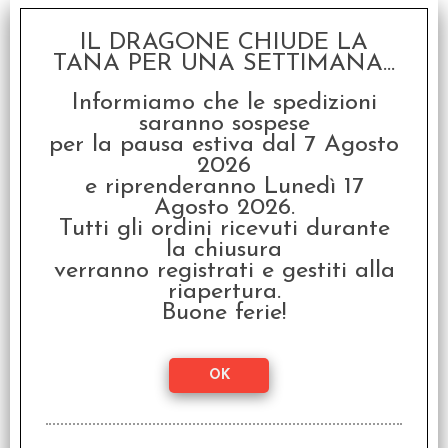
SCONTO 20%
IL DRAGONE CHIUDE LA
TANA PER UNA SETTIMANA...
Informiamo che le spedizioni
saranno sospese
per la pausa estiva dal 7 Agosto
2026
e riprenderanno Lunedì 17
Agosto 2026.
Warhammer FRPG -
Avventure a Ubersreik II
Tutti gli ordini ricevuti durante
la chiusura
€ 34,90
verranno registrati e gestiti alla
riapertura.
€
27,92
Buone ferie!