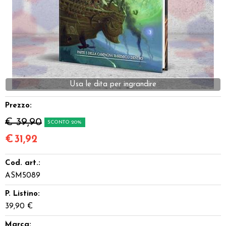
Dadi
Accessori
Giocattoli e Gadget
Offerte del Dragone
Prezzo:
€ 39,90
SCONTO 20%
€
31,92
Cod. art.:
ASM5089
P. Listino:
39,90 €
Marca: