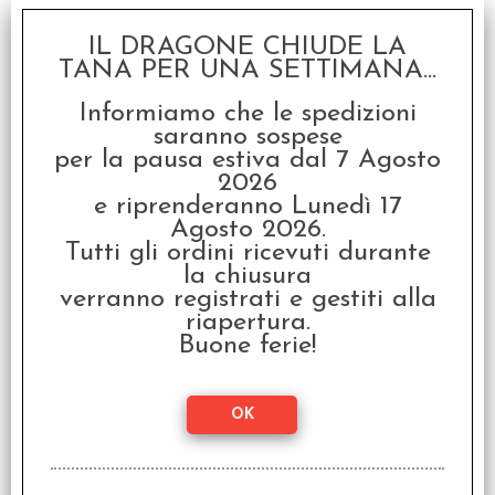
SCONTO 20%
IL DRAGONE CHIUDE LA
TANA PER UNA SETTIMANA...
Informiamo che le spedizioni
saranno sospese
per la pausa estiva dal 7 Agosto
2026
e riprenderanno Lunedì 17
Agosto 2026.
Warhammer FRPG -
Avventure a Ubersreik II
Tutti gli ordini ricevuti durante
la chiusura
€ 34,90
verranno registrati e gestiti alla
riapertura.
€
27,92
Buone ferie!