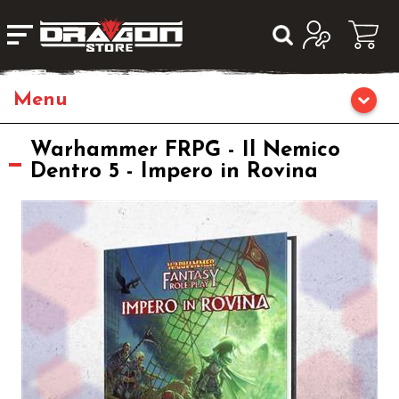
Giochi da Tavolo
Warhammer FRPG - Il Nemico
Dentro 5 - Impero in Rovina
Giochi di Ruolo
Librigame
Fumetti & Romanzi
Giochi di Carte Collezionabili
Miniature