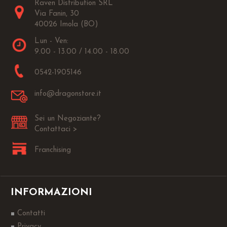
Raven Distribution SRL
Via Fanin, 30
40026 Imola (BO)
Lun - Ven:
9.00 - 13.00 / 14.00 - 18.00
0542-1905146
info@dragonstore.it
Sei un Negoziante?
Contattaci >
Franchising
INFORMAZIONI
Contatti
Privacy