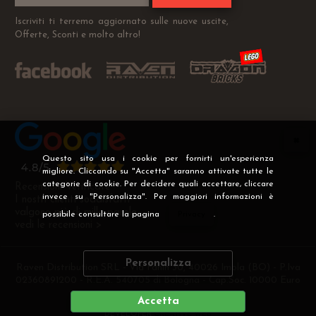
Iscriviti ti terremo aggiornato sulle nuove uscite,
Offerte, Sconti e molto altro!
Questo sito usa i cookie per fornirti un'esperienza
migliore. Cliccando su "Accetta" saranno attivate tutte le
categorie di cookie. Per decidere quali accettare, cliccare
Recensioni Verificate
invece su "Personalizza". Per maggiori informazioni è
I nostri clienti soddisfatti
valgono più di mille parole
possibile consultare la pagina
Privacy
.
vedi le recensioni >
Personalizza
Raven Distribution SRL - Via Fanin 30, 40026 Imola (BO) - P.Iva
02360891200 - R.E.A. 540705 di Bologna - Cap.Soc. 10000 Euro
i.v
Accetta
DEVELOPER
CREATIVE WEB