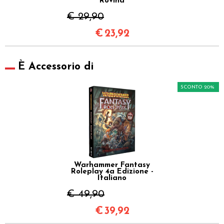
Rovina
€ 29,90
€
23,92
È Accessorio di
SCONTO 20%
Warhammer Fantasy
Roleplay 4a Edizione -
Italiano
€ 49,90
€
39,92