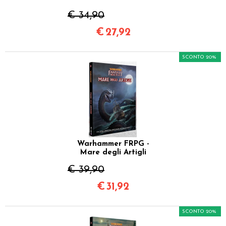
€ 34,90
€
27,92
SCONTO 20%
Warhammer FRPG -
Mare degli Artigli
€ 39,90
€
31,92
SCONTO 20%