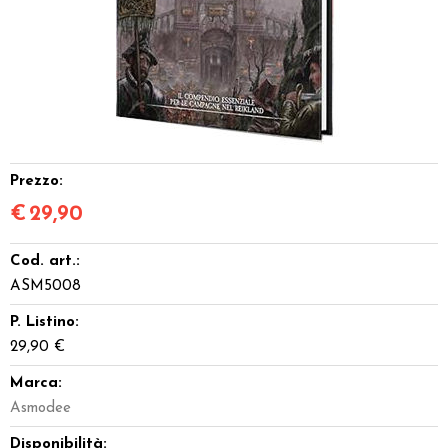
Dadi
Accessori
Giocattoli e Gadget
Offerte del Dragone
Prezzo:
€
29,90
Cod. art.:
ASM5008
P. Listino:
29,90 €
Marca:
Asmodee
Disponibilità: