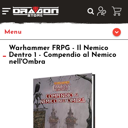
Giochi da Tavolo
Warhammer FRPG - Il Nemico
Dentro 1 - Compendio al Nemico
nell'Ombra
Giochi di Ruolo
Librigame
Editoria
Giochi di Carte Collezionabili
Miniature