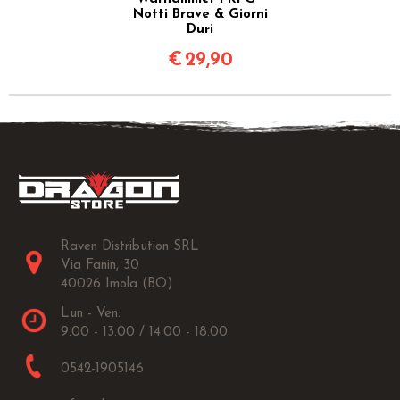
Notti Brave & Giorni
Duri
€
29,90
Raven Distribution SRL
Via Fanin, 30
40026 Imola (BO)
Lun - Ven:
9.00 - 13.00 / 14.00 - 18.00
0542-1905146