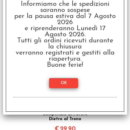
Informiamo che le spedizioni
saranno sospese
per la pausa estiva dal 7 Agosto
Warhammer FRPG - Il
2026
Nemico Dentro 2 -
e riprenderanno Lunedì 17
Morte sul Reik
Agosto 2026.
€
34,90
Tutti gli ordini ricevuti durante
la chiusura
verranno registrati e gestiti alla
riapertura.
Buone ferie!
Warhammer FRPG - Il
Nemico Dentro 3 -
Compendio al Potere
Dietro al Trono
€
29,90