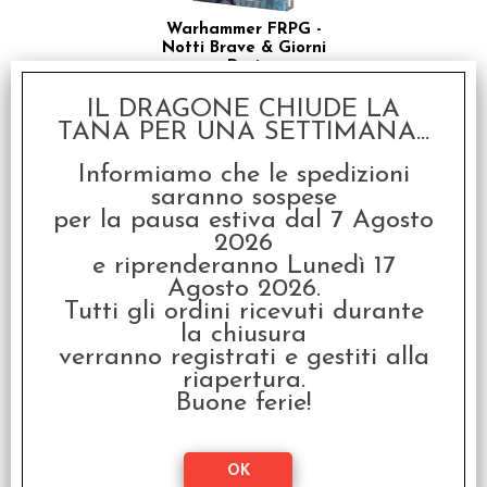
Warhammer FRPG -
Notti Brave & Giorni
Duri
€
29,90
IL DRAGONE CHIUDE LA
TANA PER UNA SETTIMANA...
Informiamo che le spedizioni
saranno sospese
per la pausa estiva dal 7 Agosto
2026
e riprenderanno Lunedì 17
Agosto 2026.
Tutti gli ordini ricevuti durante
la chiusura
Warhammer FRPG -
verranno registrati e gestiti alla
Schermo del Game
riapertura.
Master
Buone ferie!
€
24,90