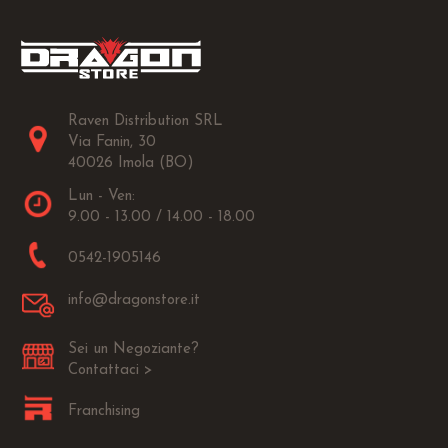
Raven Distribution SRL
Via Fanin, 30
40026 Imola (BO)
Lun - Ven:
9.00 - 13.00 / 14.00 - 18.00
0542-1905146
info@dragonstore.it
Sei un Negoziante?
Contattaci >
Franchising