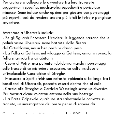
Per aiutare a collegare le avventure tra loro troverete
suggerimenti specifici, machiavellici espedienti e pericolose
minacce. Sono incluse anche opzioni per giocare con personaggi
più esperti, così da rendere ancora più letali le tetre e perigliose
avventure.
Avventure a Ubersreik include:
- Se gli Sguardi Potessero Uccidere: le leggende narrano che le
paludi vicino Ubersreik siano battute dalla Bestia
dell’Ortschlamm, ma in ben pochi vi danno peso…
- La Follia di Gotheim: nel villaggio di Gotheim, ormai in rovina, la
follia si annida fra gli abitanti.
- Cuore di Vetro: una potente nobildonna manda i personaggi
sulle tracce di un misterioso assassino, un culto insidioso e
un’implacabile Cacciatrice di Streghe.
- Massacro a Spittlefeld: una nefasta epidemia si fa largo tra i
bassifondi di Ubersreik, peccato esserci dentro fino al collo.
- Caccia alle Streghe: a Cordelia Wesselingh serve un diversivo.
Per fortuna alcuni volontari entrano nella sua bottega…
- La Parte Colpevole: qualcuno sta sabotando le carrozze in
transito, un investigatore del posto pensa di sapere chi.