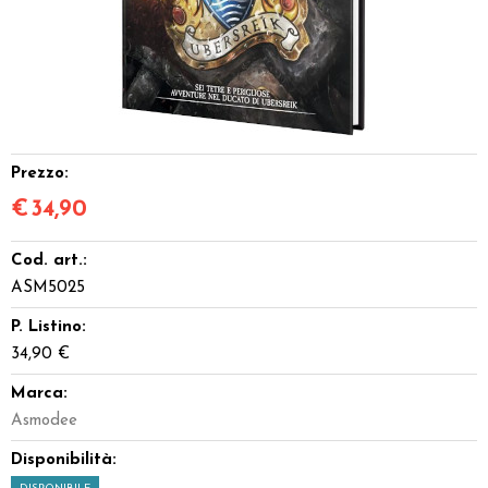
Dadi
Accessori
Giocattoli e Gadget
Prezzo:
Offerte del Dragone
€
34,90
Cod. art.:
ASM5025
P. Listino:
34,90 €
Marca:
Asmodee
Disponibilità: