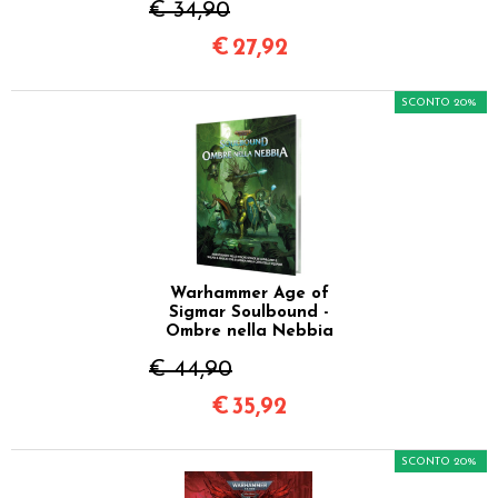
€ 34,90
€
27,92
SCONTO 20%
Warhammer Age of
Sigmar Soulbound -
Ombre nella Nebbia
€ 44,90
€
35,92
SCONTO 20%