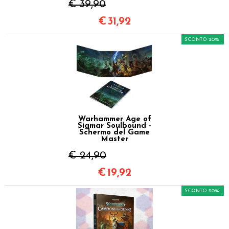
€ 39,90
€
31,92
SCONTO 20%
Warhammer Age of
Sigmar Soulbound -
Schermo del Game
Master
€ 24,90
€
19,92
SCONTO 20%