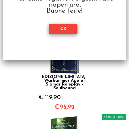
Bestiario
riapertura.
Buone ferie!
€ 39,90
€
31,92
SCONTO 20%
EDIZIONE LIMITATA -
Warhammer Age of
Sigmar Roleplay -
Soulbound
€ 119,90
€
95,92
SCONTO 20%