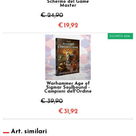
Schermo del Game
Master
€ 24,90
€
19,92
SCONTO 20%
Warhammer Age of
Sigmar Soulbound -
Campioni dell'Ordine
€ 39,90
€
31,92
Art. similari