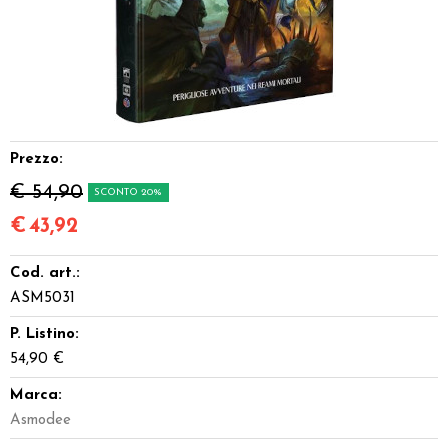
Dadi
Accessori
Giocattoli e Gadget
Prezzo:
Offerte del Dragone
€ 54,90
SCONTO 20%
€
43,92
Cod. art.:
ASM5031
P. Listino:
54,90 €
Marca:
Asmodee