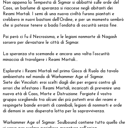
Non appena la Tempesta di Sigmar si abbatté sulle orde del
Caos, un barlume di speranza si riaccese negli abitanti dei
Reami Mortali. I semi di una nuova civiltà furono piantati e
crebbero in nuovi bastioni dell’Ordine, e per un momento sembrò
che si potesse tenere a bada l’ondata di oscurità senza fine.
Poi però ci fu il Necrosisma, e le legioni nonmorte di Nagash
sorsero per devastare le città di Sigmar.
La speranza sta scemando e ancora una volta l’oscurità
minaccia di travolgere i Reami Mortali…
Esplorate i Reami Mortali nel primo Gioco di Ruolo da tavolo
ambientato nel mondo di Warhammer Age of Sigmar.
Siete dei Vincolati: eroi scelti dagli dei per ergersi contro gli
orrori che infestano i Reami Mortali, incaricati di prevenire una
nuova età di Caos, Morte e Distruzione. Forgiate il vostro
gruppo scegliendo tra alcuni dei più potenti eroi dei reami e
respingete bande erranti di cannibali, legioni di nonmorti e orde
di demoni in una disperata lotta per la sopravvivenza.
Warhammer Age of Sigmar: Soulbound contiene tutto quello che