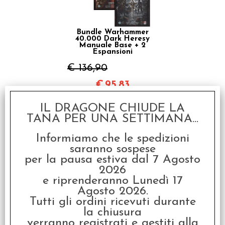
Bundle Warhammer
40.000 Dark Heresy
Manuale Base + 2
Espansioni
€ 136,90
€
95,83
IL DRAGONE CHIUDE LA
Art. collegati
TANA PER UNA SETTIMANA...
Informiamo che le spedizioni
SCONTO 20%
saranno sospese
per la pausa estiva dal 7 Agosto
2026
e riprenderanno Lunedì 17
Agosto 2026.
Tutti gli ordini ricevuti durante
la chiusura
Warhammer Age of
verranno registrati e gestiti alla
Sigmar Soulbound -