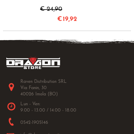
€ 24,90
€
19,92
Raven Distribution SRL
Via Fanin, 30
40026 Imola (BO)
Lun - Ven:
9.00 - 13.00 / 14.00 - 18.00
0542-1905146