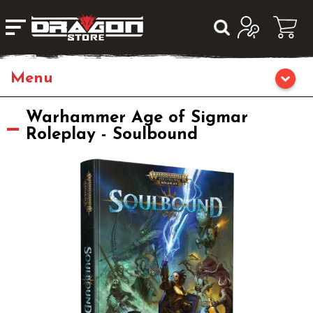
Home
Warhammer Age of Sigmar
Roleplay - Soulbound
Giochi da Tavolo
Librigame
Editoria
Giochi di Carte Collezionabili
Miniature