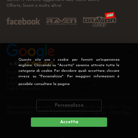
Offerte, Sconti e molto altro!
Questo sito usa i cookie per fornirti un'esperienza
migliore. Cliccando su "Accetta" saranno attivate tutte le
categorie di cookie. Per decidere quali accettare, cliccare
Recensioni Verificate
invece su "Personalizza". Per maggiori informazioni è
I nostri clienti soddisfatti
valgono più di mille parole
possibile consultare la pagina
Privacy
.
vedi le recensioni >
Personalizza
Raven Distribution SRL - Via Fanin 30, 40026 Imola (BO) - P.Iva
02360891200 - R.E.A. 540705 di Bologna - Cap.Soc. 10000 Euro
i.v
Accetta
DEVELOPER
CREATIVE WEB