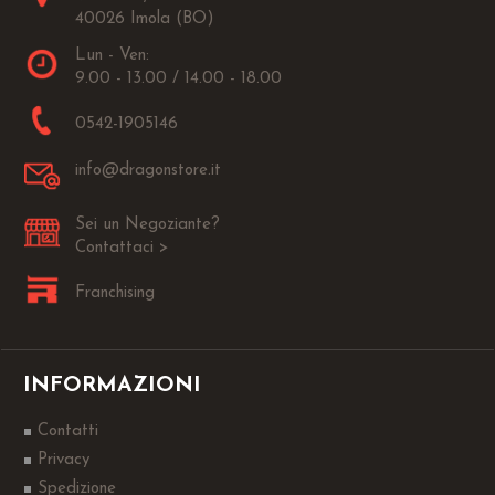
40026 Imola (BO)
Lun - Ven:
9.00 - 13.00 / 14.00 - 18.00
0542-1905146
info@dragonstore.it
Sei un Negoziante?
Contattaci >
Franchising
INFORMAZIONI
Contatti
Privacy
Spedizione