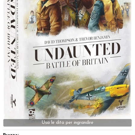
Dadi
Accessori
Giocattoli e Gadget
Offerte del Dragone