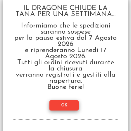
IL DRAGONE CHIUDE LA
TANA PER UNA SETTIMANA...
Undaunted North
Informiamo che le spedizioni
Africa - Italiano
saranno sospese
€ 34,99
per la pausa estiva dal 7 Agosto
2026
€
27,99
e riprenderanno Lunedì 17
Agosto 2026.
Tutti gli ordini ricevuti durante
I clienti che hanno acquistato questo
la chiusura
verranno registrati e gestiti alla
prodotto, hanno scelto anche questi
riapertura.
articoli
Buone ferie!
SCONTO 20%