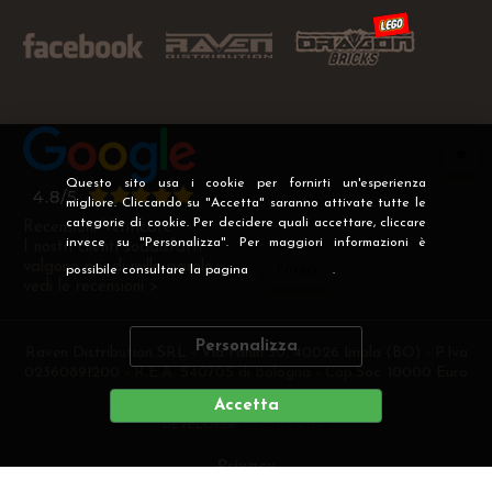
Questo sito usa i cookie per fornirti un'esperienza
migliore. Cliccando su "Accetta" saranno attivate tutte le
categorie di cookie. Per decidere quali accettare, cliccare
Recensioni Verificate
invece su "Personalizza". Per maggiori informazioni è
I nostri clienti soddisfatti
valgono più di mille parole
possibile consultare la pagina
Privacy
.
vedi le recensioni >
Personalizza
Raven Distribution SRL - Via Fanin 30, 40026 Imola (BO) - P.Iva
02360891200 - R.E.A. 540705 di Bologna - Cap.Soc. 10000 Euro
i.v
Accetta
DEVELOPER
CREATIVE WEB
Privacy
Preferenze cookie