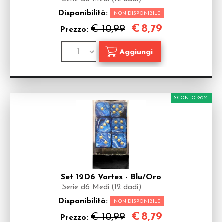
Disponibilità:
NON DISPONIBILE
€
8,79
€ 10,99
Prezzo:
SCONTO 20%
Set 12D6 Vortex - Blu/Oro
Serie d6 Medi (12 dadi)
Disponibilità:
NON DISPONIBILE
€
8,79
€ 10,99
Prezzo: