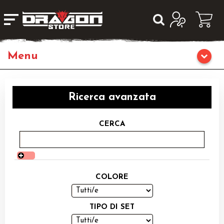
Home
Ricerca avanzata
Giochi da Tavolo
CERCA
Giochi di Ruolo
Librigame
COLORE
Editoria
TIPO DI SET
Giochi di Carte Collezionabili