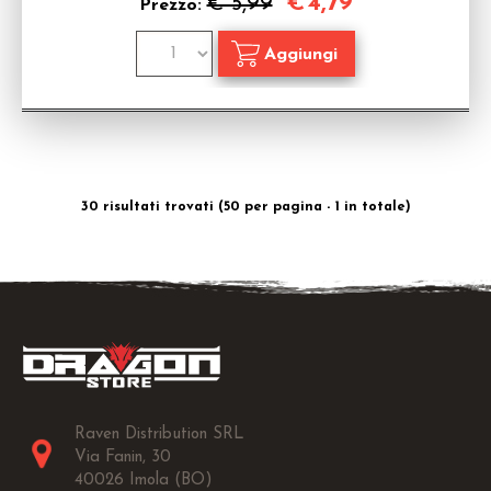
€
4,79
€ 5,99
Prezzo:
30 risultati trovati (50 per pagina - 1 in totale)
Raven Distribution SRL
Via Fanin, 30
40026 Imola (BO)