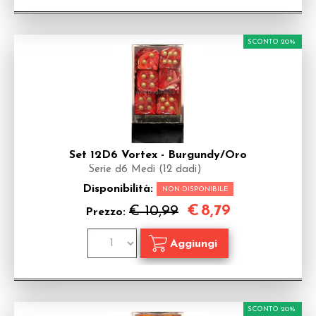
SCONTO 20%
Set 12D6 Vortex - Burgundy/Oro
Serie d6 Medi (12 dadi)
Disponibilità:
NON DISPONIBILE
€
8,79
€ 10,99
Prezzo:
SCONTO 20%