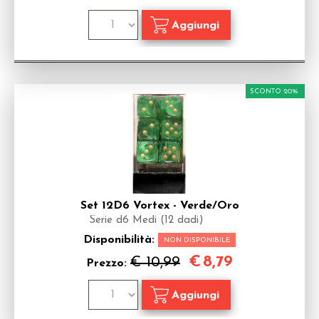
SCONTO 20%
Set 12D6 Vortex - Verde/Oro
Serie d6 Medi (12 dadi)
Disponibilità:
NON DISPONIBILE
€
8,79
€ 10,99
Prezzo: