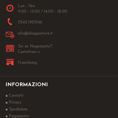
Lun - Ven:
9.00 - 13.00 / 14.00 - 18.00
0542-1905146
info@dragonstore.it
Sei un Negoziante?
Contattaci >
Franchising
INFORMAZIONI
Contatti
Privacy
Spedizione
Pagamento