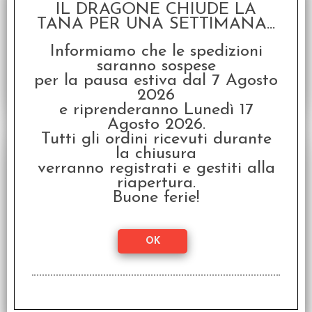
IL DRAGONE CHIUDE LA
Disponibilità:
NON DISPONIBILE
TANA PER UNA SETTIMANA...
€
8,79
€ 10,99
Prezzo:
Informiamo che le spedizioni
saranno sospese
per la pausa estiva dal 7 Agosto
2026
e riprenderanno Lunedì 17
Agosto 2026.
Tutti gli ordini ricevuti durante
SCONTO 20%
la chiusura
verranno registrati e gestiti alla
riapertura.
Buone ferie!
Set Dadi Vortex - Verde Acido/Nero
Serie d20 Medi (7 dadi)
Disponibilità:
NON DISPONIBILE
€
8,79
€ 10,99
Prezzo: