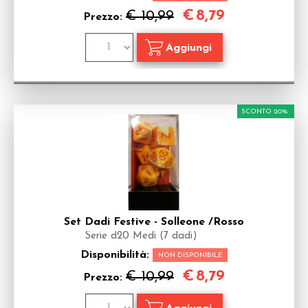
€
8,79
€ 10,99
Prezzo:
SCONTO 20%
Set Dadi Festive - Solleone /Rosso
Serie d20 Medi (7 dadi)
Disponibilità:
NON DISPONIBILE
€
8,79
€ 10,99
Prezzo: