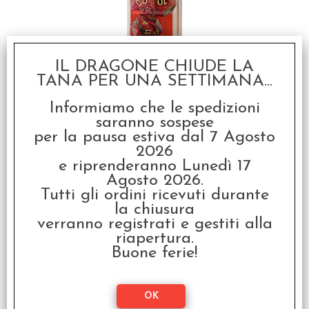
IL DRAGONE CHIUDE LA
Set Dadi Vortex -
TANA PER UNA SETTIMANA...
Burgundy/Oro
€
10,99
Informiamo che le spedizioni
saranno sospese
per la pausa estiva dal 7 Agosto
2026
e riprenderanno Lunedì 17
Agosto 2026.
Tutti gli ordini ricevuti durante
la chiusura
verranno registrati e gestiti alla
riapertura.
Buone ferie!
Set Dadi Vortex -
Viola/Oro
€
10,99