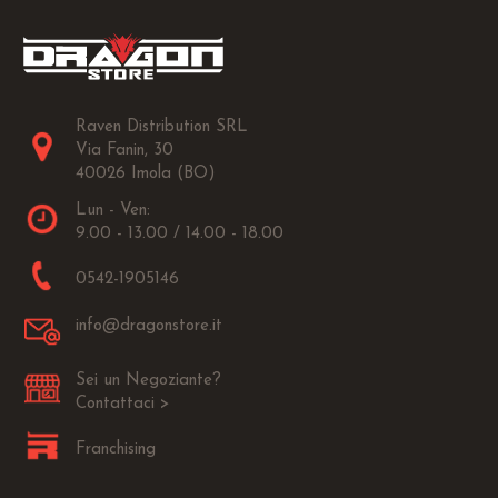
Raven Distribution SRL
Via Fanin, 30
40026 Imola (BO)
Lun - Ven:
9.00 - 13.00 / 14.00 - 18.00
0542-1905146
info@dragonstore.it
Sei un Negoziante?
Contattaci >
Franchising