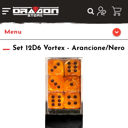
Home
Set 12D6 Vortex - Arancione/Nero
Giochi da Tavolo
Giochi di Ruolo
Librigame
Editoria
Giochi di Carte Collezionabili