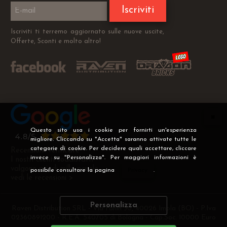
Iscriviti
Iscriviti ti terremo aggiornato sulle nuove uscite,
Offerte, Sconti e molto altro!
Questo sito usa i cookie per fornirti un'esperienza
migliore. Cliccando su "Accetta" saranno attivate tutte le
categorie di cookie. Per decidere quali accettare, cliccare
Recensioni Verificate
invece su "Personalizza". Per maggiori informazioni è
I nostri clienti soddisfatti
valgono più di mille parole
possibile consultare la pagina
Privacy
.
vedi le recensioni >
Personalizza
Raven Distribution SRL - Via Fanin 30, 40026 Imola (BO) - P.Iva
02360891200 - R.E.A. 540705 di Bologna - Cap.Soc. 10000 Euro
i.v