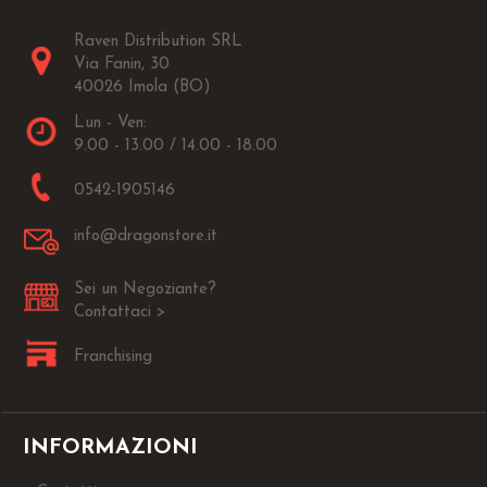
Raven Distribution SRL
Via Fanin, 30
40026 Imola (BO)
Lun - Ven:
9.00 - 13.00 / 14.00 - 18.00
0542-1905146
info@dragonstore.it
Sei un Negoziante?
Contattaci >
Franchising
INFORMAZIONI