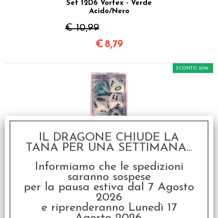
Set 12D6 Vortex - Verde
Acido/Nero
€ 10,99
€
8,79
SCONTO 20%
IL DRAGONE CHIUDE LA
TANA PER UNA SETTIMANA...
Set Dadi Gemini 4 -
Ciano-Bianco/Nero
Informiamo che le spedizioni
saranno sospese
€ 10,99
per la pausa estiva dal 7 Agosto
€
8,79
2026
e riprenderanno Lunedì 17
SCONTO 20%