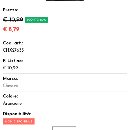
Miniature
Prezzo:
€ 10,99
SCONTO 20%
Accessori
€
8,79
Giocattoli e Gadget
Cod. art.:
Offerte del Dragone
CHX27633
P. Listino:
€ 10,99
Marca:
Chessex
Colore:
Arancione
Disponibilità:
NON DISPONIBILE