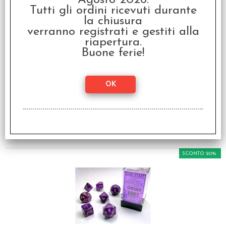
Agosto 2026.
Tutti gli ordini ricevuti durante
la chiusura
verranno registrati e gestiti alla
riapertura.
Buone ferie!
Set Dadi Vortex -
Burgundy/Oro
€ 10,99
€
8,79
SCONTO 20%