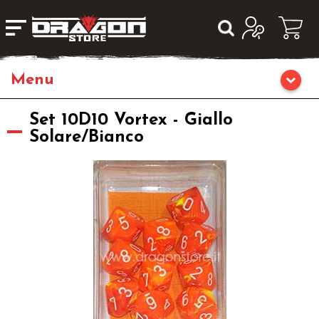
Home
Set 10D10 Vortex - Giallo
Solare/Bianco
Giochi da Tavolo
Giochi di Ruolo
Librigame
Fumetti & Romanzi
Giochi di Carte Collezionabili