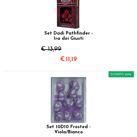
Set Dadi Pathfinder -
Ira dei Giusti
€ 13,99
€
11,19
SCONTO 20%
Set 10D10 Frosted -
Viola/Bianco