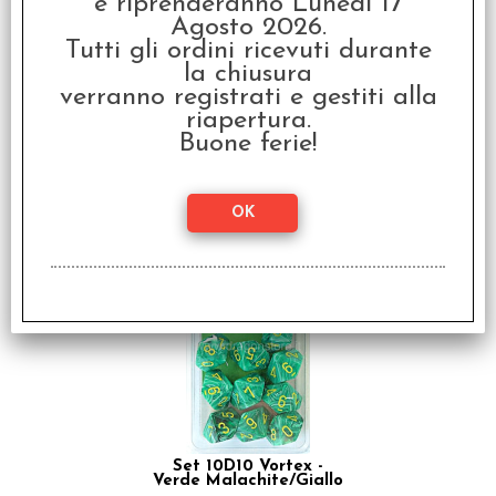
e riprenderanno Lunedì 17
Agosto 2026.
Tutti gli ordini ricevuti durante
la chiusura
verranno registrati e gestiti alla
riapertura.
Buone ferie!
Set 10D10 Vortex -
Dente di Leone/Bianco
€ 14,99
€
12,00
SCONTO 20%
Set 10D10 Vortex -
Verde Malachite/Giallo