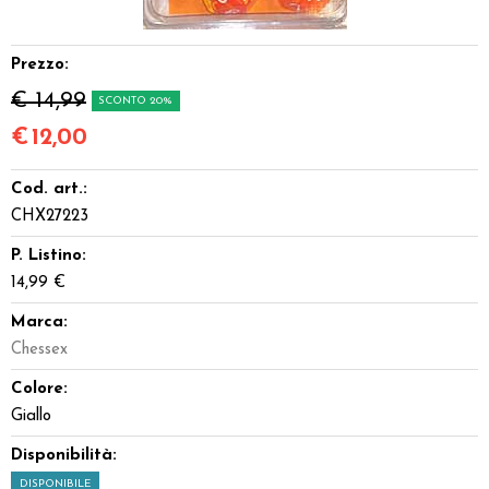
Miniature
Prezzo:
Accessori
€ 14,99
SCONTO 20%
Giocattoli e Gadget
€
12,00
Cod. art.:
Offerte del Dragone
CHX27223
P. Listino:
14,99 €
Marca:
Chessex
Colore:
Giallo
Disponibilità:
DISPONIBILE