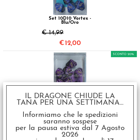
Set 10D10 Vortex -
Blu/Oro
€ 14,99
€
12,00
SCONTO 20%
IL DRAGONE CHIUDE LA
TANA PER UNA SETTIMANA...
Set 10D10 Vortex -
Viola/Oro
Informiamo che le spedizioni
€ 14,99
saranno sospese
€
12,00
per la pausa estiva dal 7 Agosto
2026
SCONTO 20%