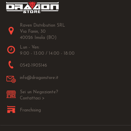
Raven Distribution SRL
Via Fanin, 30
40026 Imola (BO)
Lun - Ven:
9.00 - 13.00 / 14.00 - 18.00
0542-1905146
info@dragonstore.it
Sei un Negoziante?
Contattaci >
Franchising