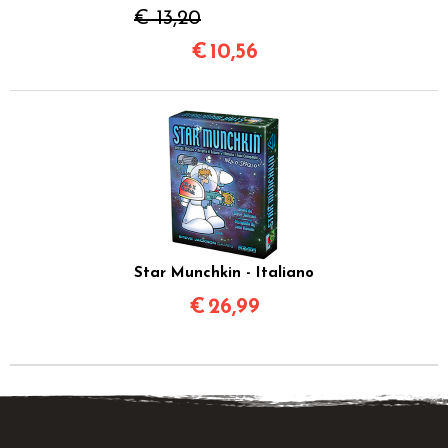
€ 13,20
€
10,56
Star Munchkin - Italiano
€
26,99