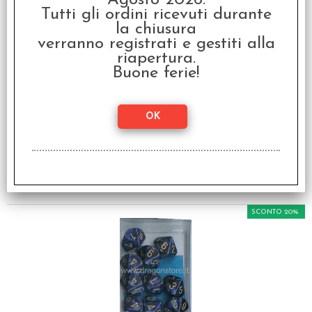
Agosto 2026.
Tutti gli ordini ricevuti durante
la chiusura
verranno registrati e gestiti alla
riapertura.
Buone ferie!
Set 10D10 Gemini 5 -
Nero-Ciano/Bianco
€ 14,99
€
12,00
SCONTO 20%