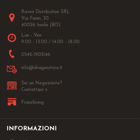
Raven Distribution SRL
Via Fanin, 30
40026 Imola (BO)
Lun - Ven:
9.00 - 13.00 / 14.00 - 18.00
0542-1905146
info@dragonstore.it
Sei un Negoziante?
Contattaci >
Franchising
INFORMAZIONI