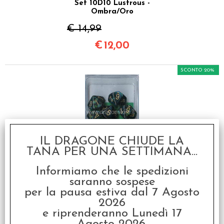
Set 10D10 Lustrous -
Ombra/Oro
€ 14,99
€
12,00
SCONTO 20%
IL DRAGONE CHIUDE LA
TANA PER UNA SETTIMANA...
Set 10D10 Scarab -
Giada/Oro
Informiamo che le spedizioni
saranno sospese
€ 14,99
per la pausa estiva dal 7 Agosto
€
12,00
2026
e riprenderanno Lunedì 17
SCONTO 20%