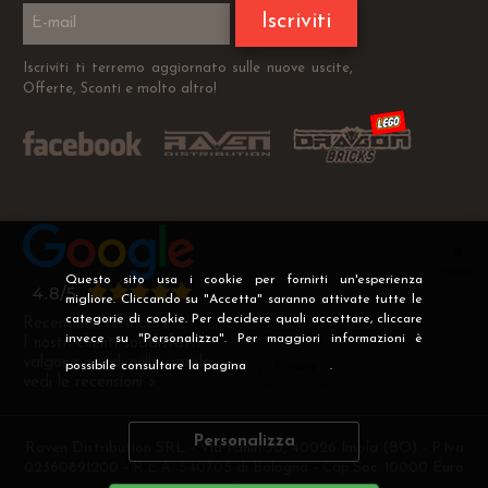
Iscriviti
Iscriviti ti terremo aggiornato sulle nuove uscite,
Offerte, Sconti e molto altro!
Questo sito usa i cookie per fornirti un'esperienza
migliore. Cliccando su "Accetta" saranno attivate tutte le
categorie di cookie. Per decidere quali accettare, cliccare
Recensioni Verificate
invece su "Personalizza". Per maggiori informazioni è
I nostri clienti soddisfatti
valgono più di mille parole
possibile consultare la pagina
Privacy
.
vedi le recensioni >
Personalizza
Raven Distribution SRL - Via Fanin 30, 40026 Imola (BO) - P.Iva
02360891200 - R.E.A. 540705 di Bologna - Cap.Soc. 10000 Euro
i.v