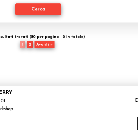
isultati trovati (50 per pagina - 2 in totale)
1
2
Avanti »
DERRY
D
01
rkshop