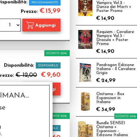
isponibilità:
PROSSIMAMENTE
Vampiro Vol.2 -
Danza dei Morti +
€
15,99
Poster Promo
Prezzo:
€
14,90
Requiem - Cavaliere
Vampiro Vol.3 -
Dracula + Poster
Promo
€
14,90
SCONTO 20%
Disponibilità:
Pendragon Edizione
DISPONIBILE
Italiana - Il Cavaliere
Grigio
€
9,60
€ 12,00
rezzo:
€
24,99
MANA...
Onitama - Box
Espansioni in
Italiano
se
€
34,99
SCONTO 20%
SCONTO 20%
Bundle SENSEI
a
Onitama +
Disponibilità:
DISPONIBILE
Espansioni -
.
Edizione Italiana