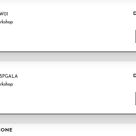
D
W01
rkshop
T
D
SPGALA
rkshop
CIONE