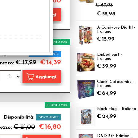
€
9,60
€ 12,00
rezzo:
€ 69,98
€
55,98
A Carnivore Did It! -
Italiano
€
15,99
SCONTO 20%
isponibilità:
PROSSIMAMENTE
Emberheart -
Italiano
€
14,39
€ 17,99
rezzo:
€
39,99
Clank! Catacombs -
Italiano
€
64,99
SCONTO 20%
Black Flag! - Italiano
€
24,99
Disponibilità:
DISPONIBILE
€
16,80
€ 21,00
ezzo:
D&D 5th Edition -