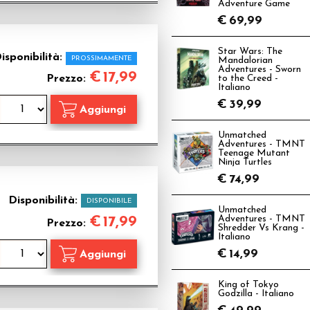
Adventure Game
€
69,99
Star Wars: The
isponibilità:
PROSSIMAMENTE
Mandalorian
Adventures - Sworn
€
17,99
Prezzo:
to the Creed -
Italiano
€
39,99
Unmatched
Adventures - TMNT
Teenage Mutant
Ninja Turtles
€
74,99
Disponibilità:
DISPONIBILE
Unmatched
€
17,99
Adventures - TMNT
Prezzo:
Shredder Vs Krang -
Italiano
€
14,99
King of Tokyo
Godzilla - Italiano