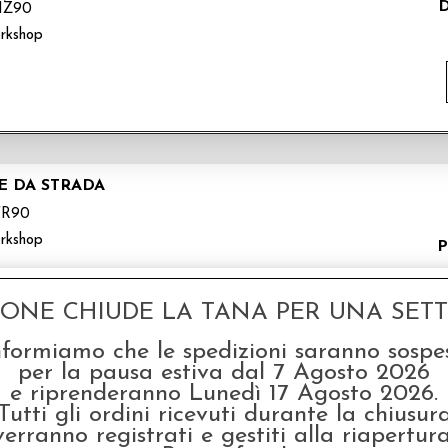
D
IZ90
rkshop
RE DA STRADA
FR90
rkshop
P
GONE CHIUDE LA TANA PER UNA SETTI
nformiamo che le spedizioni saranno sospe
per la pausa estiva dal 7 Agosto 2026
e riprenderanno Lunedì 17 Agosto 2026.
TORE ROMBANTE
Tutti gli ordini ricevuti durante la chiusur
FR04
verranno registrati e gestiti alla riapertura
rkshop