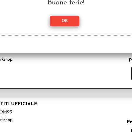
P
Buone ferie!
D
PA02
rkshop
P
TITI UFFICIALE
OM99
rkshop
Pr