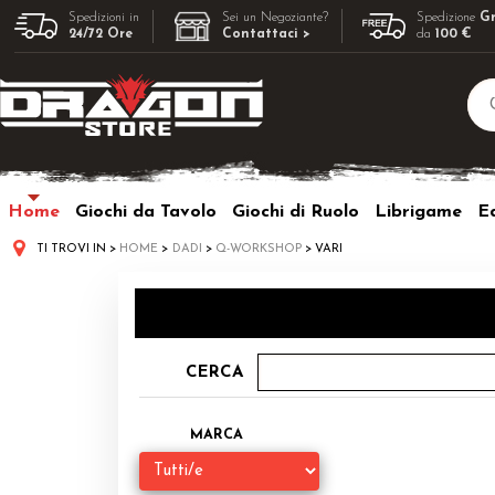
Spedizioni in
Sei un Negoziante?
Spedizione
Gr
24/72 Ore
Contattaci >
da
100 €
Home
Giochi da Tavolo
Giochi di Ruolo
Librigame
Ed
TI TROVI IN
HOME
DADI
Q-WORKSHOP
VARI
CERCA
MARCA