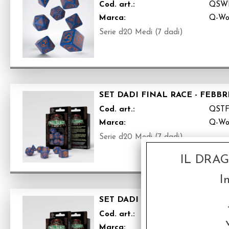
Cod. art.:
QSW
Marca:
Q-Wo
Serie d20 Medi (7 dadi)
SET DADI FINAL RACE - FEBB
Cod. art.:
QST
Marca:
Q-Wo
Serie d20 Medi (7 dadi)
IL DRA
I
SET DADI FINAL RACE - MO
Cod. art.:
QST
Marca:
Q-Wo