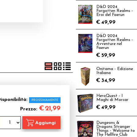
D&D 2024
Forgotten Realms -
Eroi del Faerun
€
49,99
D&D 2024
Forgotten Realms -
Avventure nel
Faerun
€
59,99
Onitama - Edizione
Italiana
€
34,99
HeroQuest - I
isponibilità:
Maghi di Morcar
PROSSIMAMENTE
€
49,99
€
21,99
Prezzo:
Dungeons &
Dragons Stranger
Things - Welcome to
The Hellfire Club