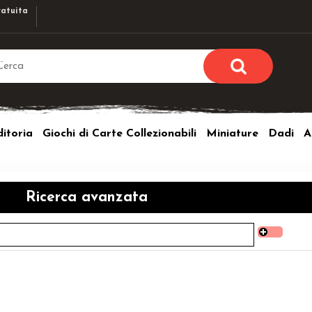
atuita
Sono già r
Per completare l'ordi
itoria
Giochi di Carte Collezionabili
Miniature
Dadi
A
utente e la passwor
pulsante 
Nome u
Ricerca avanzata
Passw
Hai perso l