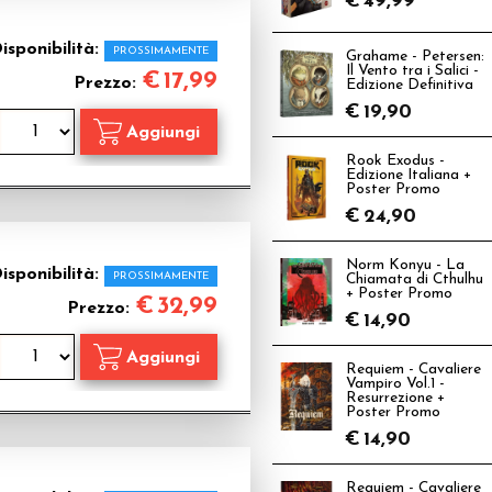
€
49,99
isponibilità:
PROSSIMAMENTE
Grahame - Petersen:
Il Vento tra i Salici -
€
17,99
Prezzo:
Edizione Definitiva
€
19,90
Rook Exodus -
Edizione Italiana +
Poster Promo
€
24,90
Norm Konyu - La
isponibilità:
PROSSIMAMENTE
Chiamata di Cthulhu
+ Poster Promo
€
32,99
Prezzo:
€
14,90
Requiem - Cavaliere
Vampiro Vol.1 -
Resurrezione +
Poster Promo
€
14,90
Requiem - Cavaliere