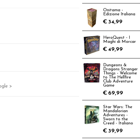
Onitama -
Edizione Italiana
€
34,99
HeroQuest - I
Maghi di Morcar
€
49,99
Dungeons &
Dragons Stranger
Things - Welcome
to The Hellfire
Club Adventure
Game
ogle >
€
69,99
Star Wars: The
Mandalorian
Adventures -
Sworn to the
Creed - Italiano
€
39,99