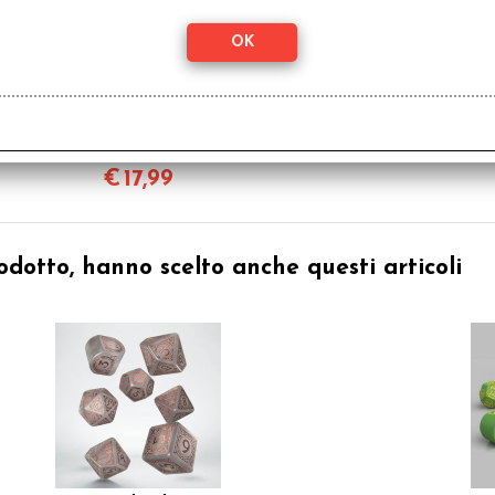
Set Dadi Cane - Luna
S
€
17,99
odotto, hanno scelto anche questi articoli