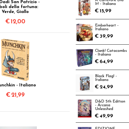
A Carnivore Did
Dadi San Patrizio -
It! - Italiano
boli della fortuna:
€
15,99
Verde, Giallo
€
12,00
Emberheart -
Italiano
€
39,99
Clank! Catacombs
- Italiano
€
64,99
Black Flag! -
Italiano
nchkin - Italiano
€
24,99
€
21,99
D&D 5th Edition
- Arcana
Unleashed
€
49,99
EDIZIONE