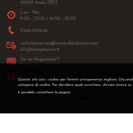
40026 Imola (BO)
Lun - Ven:
9.00 - 13.00 / 14.00 - 18.00
0542-1905146
customerservice@raven-distribution.com
info@dragonstore.it
Sei un Negoziante?
Contattaci >
Franchising
Questo sito usa i cookie per fornirti un'esperienza migliore. Cliccan
categorie di cookie. Per decidere quali accettare, cliccare invece su
è possibile consultare la pagina
Privacy
.
Raven Distribution SRL - Via 
Preferenze cookie