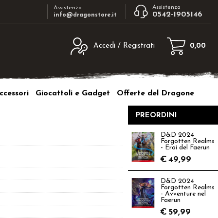
Assistenza
Assistenza
0542-1905146
info@dragonstore.it
Accedi / Registrati
0,00
egistrato
Sono un nuovo cliente
ne inserisci il nome
Se non sei ancora registrato sul nostro
ccessori
Giocattoli e Gadget
Offerte del Dragone
d e poi clicca sul
sito clicca sul pulsante "Registrati"
"Accedi"
PREORDINI
tente:
D&D 2024
Forgotten Realms
ord:
- Eroi del Faerun
€
49,99
D&D 2024
Forgotten Realms
- Avventure nel
a password?
Faerun
€
59,99