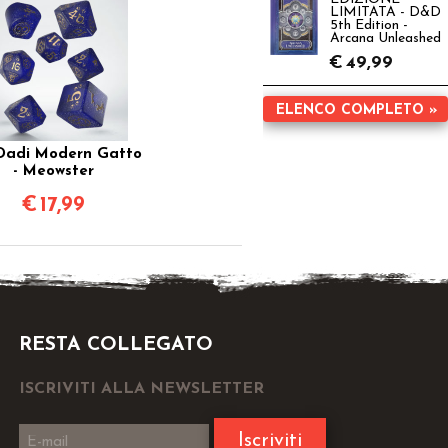
LIMITATA - D&D
5th Edition -
Arcana Unleashed
€
49,99
ELENCO COMPLETO »
Dadi Modern Gatto
- Meowster
€
17,99
RESTA COLLEGATO
ISCRIVITI ALLA NEWSLETTER
Iscriviti