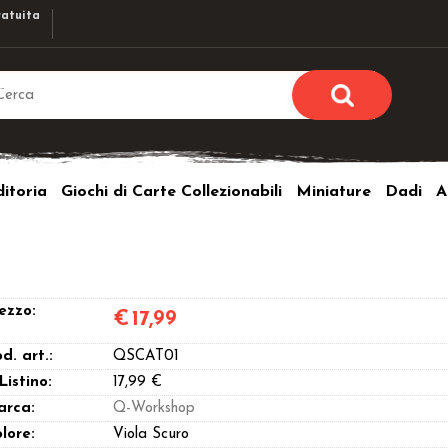
atuita
Sono già r
Per completare l'ordi
itoria
Giochi di Carte Collezionabili
Miniature
Dadi
A
utente e la passwor
pulsante 
Nome u
Passw
ezzo:
€
17,99
d. art.:
QSCAT01
 Listino:
17,99 €
arca:
Q-Workshop
Hai perso l
lore:
Viola Scuro