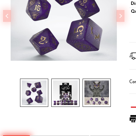
Di
Qu
Con