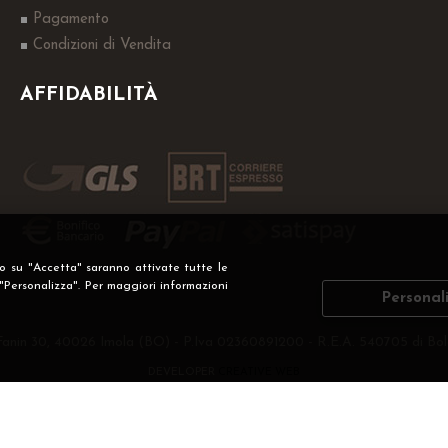
Pagamento
Condizioni di Vendita
AFFIDABILITÀ
do su "Accetta" saranno attivate tutte le
 "Personalizza". Per maggiori informazioni
Personal
Fanin 30, 40026 Imola (BO) - P.Iva 02360891200 - R.E.A. 540705 di Bol
DEVELOPER
CREATIVE WEB
Privacy