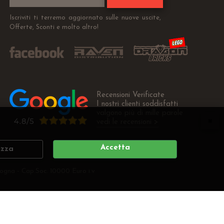
Iscriviti ti terremo aggiornato sulle nuove uscite,
Offerte, Sconti e molto altro!
Recensioni Verificate
I nostri clienti soddisfatti
valgono più di mille parole
vedi le recensioni >
Accetta
izza
ogna - Cap.Soc. 10000 Euro i.v