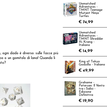
Unmatched
Adventures -
TMNT Teenage
Mutant Ninja
Turtles
€
74,99
Unmatched
Adventures -
TMNT Shredder
Vs Krang -
Italiano
€
14,99
, ogni dado è diverso: sulle facce più
ibo o un gomitolo di lana! Quando li
King of Tokyo
nto?
Godzilla - Italiano
€
49,99
Grahame -
Petersen: Il Vento
tra i Salici -
Edizione
Definitiva
€
19,90