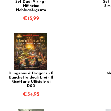
Set Dadi Viking -
Set 
Niflheim:
Sim
Nebbia/Argento
€
15,99
Dungeons & Dragons - Il
Mu
Banchetto degli Eroi - Il
Ricettario Ufficiale di
D&D
€
34,95