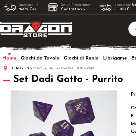
Spedizioni in
Sei un Negoziante?
Spedizione
Gr
24/72 Ore
Contattaci >
da
100 €
Home
Giochi da Tavolo
Giochi di Ruolo
Librigame
Ed
TI TROVI IN
HOME
DADI
Q-WORKSHOP
VARI
Set Dadi Gatto - Purrito
Pr
Co
P.
M
Co