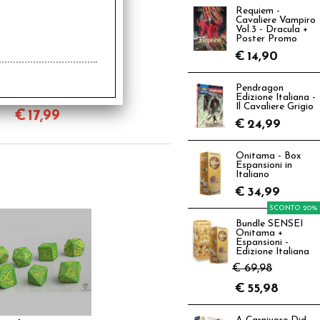
Requiem -
Cavaliere Vampiro
Vol.3 - Dracula +
Poster Promo
€
14,90
et Dadi Mucca -
Pendragon
MOOzilla
Edizione Italiana -
Il Cavaliere Grigio
€
17,99
€
24,99
Onitama - Box
Espansioni in
Italiano
€
34,99
SCONTO 20%
Bundle SENSEI
Onitama +
Espansioni -
Edizione Italiana
€ 69,98
€
55,98