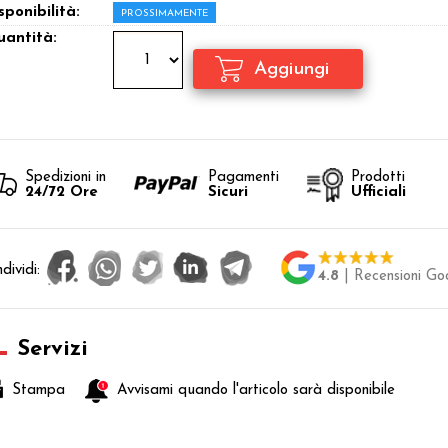
sponibilità:
PROSSIMAMENTE
antità:
Spedizioni in
Pagamenti
Prodotti
24/72 Ore
Sicuri
Ufficiali
dividi:
4.8
| Recensioni Go
Servizi
Stampa
Avvisami quando l'articolo sarà disponibile