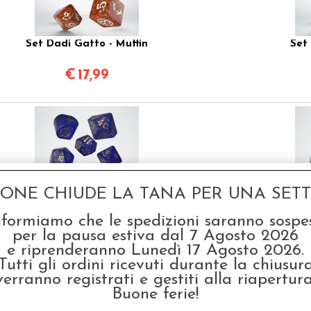
Set Dadi Gatto - Muffin
Set 
€
17,99
GONE CHIUDE LA TANA PER UNA SETTI
Set Dadi Modern Gatto
Set 
nformiamo che le spedizioni saranno sospe
- Meowster
per la pausa estiva dal 7 Agosto 2026
€
17,99
e riprenderanno Lunedì 17 Agosto 2026.
Tutti gli ordini ricevuti durante la chiusur
verranno registrati e gestiti alla riapertura
Buone ferie!