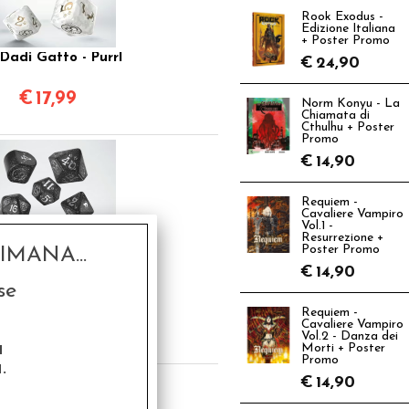
Rook Exodus -
Edizione Italiana
+ Poster Promo
Dadi Gatto - Purrl
€
24,90
€
17,99
Norm Konyu - La
Chiamata di
Cthulhu + Poster
Promo
€
14,90
Requiem -
Cavaliere Vampiro
Vol.1 -
Resurrezione +
Poster Promo
MANA...
€
14,90
Dadi Modern Gatto
se
- Waffle
Requiem -
€
17,99
Cavaliere Vampiro
Vol.2 - Danza dei
a
Morti + Poster
Promo
.
€
14,90