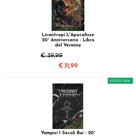
Licantropi L'Apocalisse
20° Anniversario - Libro
del Vermine
€ 39,99
€
31,99
SCONTO 20%
Vampiri I Secoli Bui - 20°