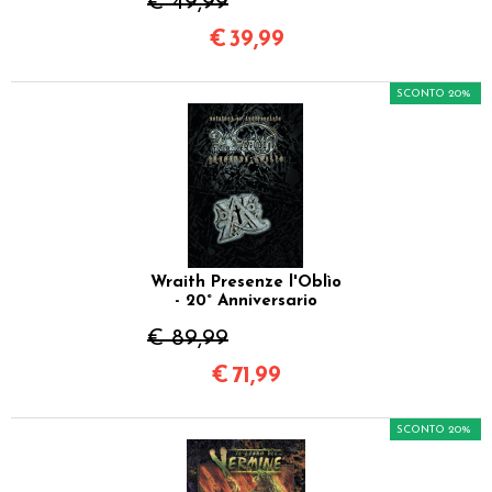
€ 49,99
€
39,99
SCONTO 20%
Wraith Presenze l'Oblìo
- 20° Anniversario
€ 89,99
€
71,99
SCONTO 20%