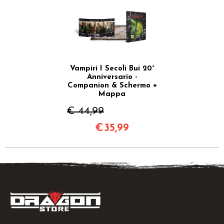
Vampiri I Secoli Bui 20°
Anniversario -
Companion & Schermo +
Mappa
€ 44,99
€
35,99