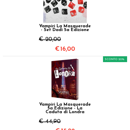
Vampiri La Masquerade
- Set Dadi 5a Edizione
€ 20,00
€
16,00
SCONTO 20%
Vampiri La Masquerade
5a Edizione - La
Caduta di Londra
€ 44,90