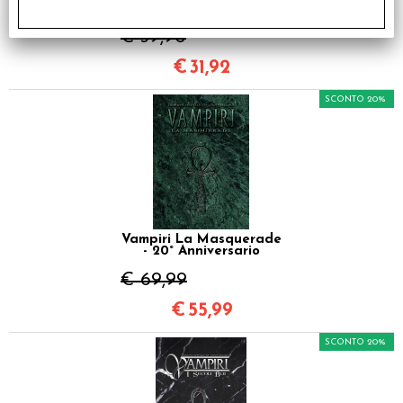
Insanguinato
€ 39,90
€
31,92
SCONTO 20%
Vampiri La Masquerade
- 20° Anniversario
€ 69,99
€
55,99
SCONTO 20%