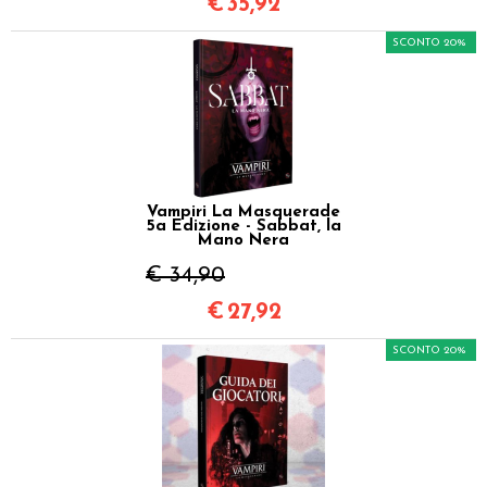
€
35,92
SCONTO 20%
Vampiri La Masquerade
5a Edizione - Sabbat, la
Mano Nera
€ 34,90
€
27,92
SCONTO 20%