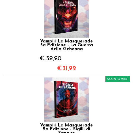
Vampiri La Masquerade
5a Edizione - La Guerra
della Gehenna
€ 39,90
€
31,92
SCONTO 20%
Vampiri La Masquerade
5a Edizione - Sigilli di