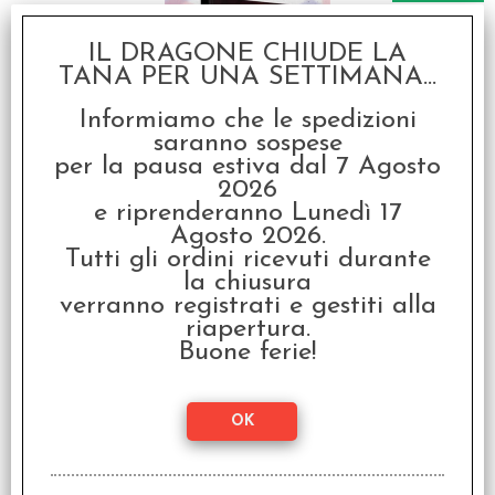
IL DRAGONE CHIUDE LA
TANA PER UNA SETTIMANA...
Informiamo che le spedizioni
saranno sospese
per la pausa estiva dal 7 Agosto
Vampiri La Masquerade
5a Edizione - Culti degli
2026
Dei del Sangue
e riprenderanno Lunedì 17
€ 49,90
Agosto 2026.
Tutti gli ordini ricevuti durante
€
39,92
la chiusura
verranno registrati e gestiti alla
SCONTO 20%
riapertura.
Buone ferie!
Vampiri La Masquerade
5a Edizione - Amore