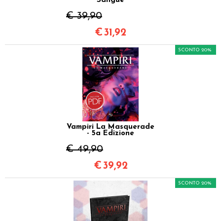
Sangue
€ 39,90
€
31,92
SCONTO 20%
Vampiri La Masquerade
- 5a Edizione
€ 49,90
€
39,92
SCONTO 20%