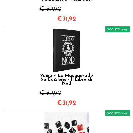
€ 39,90
€
31,92
SCONTO 20%
Vampiri La Masquerade
5a Edizione - Il Libro di
Nod
€ 39,90
€
31,92
SCONTO 20%