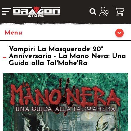
Giochi da Tavolo
Vampiri La Masquerade 20°
Anniversario - La Mano Nera: Una
Guida alla Tal'Mahe'Ra
Giochi di Ruolo
Librigame
Editoria
Giochi di Carte Collezionabili
Miniature