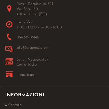
Raven Distribution SRL
Via Fanin, 30
40026 Imola (BO)
Lun - Ven:
9.00 - 13.00 / 14.00 - 18.00
0542-1905146
info@dragonstore.it
Sei un Negoziante?
Contattaci >
Franchising
INFORMAZIONI
Contatti