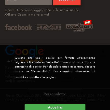
Iscriviti ti terremo aggiornato sulle nuove uscite,
Offerte, Sconti e molto altro!
Questo sito usa i cookie per fornirti un'esperienza
migliore. Cliccando su "Accetta" saranno attivate tutte le
categorie di cookie. Per decidere quali accettare, cliccare
Recensioni Verificate
invece su "Personalizza". Per maggiori informazioni è
I nostri clienti soddisfatti
valgono più di mille parole
possibile consultare la pagina
Privacy
.
vedi le recensioni >
Personalizza
Raven Distribution SRL - Via Fanin 30, 40026 Imola (BO) - P.Iva
02360891200 - R.E.A. 540705 di Bologna - Cap.Soc. 10000 Euro
i.v
Accetta