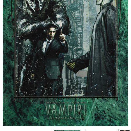
Dadi
Accessori
Giocattoli e Gadget
Offerte del Dragone