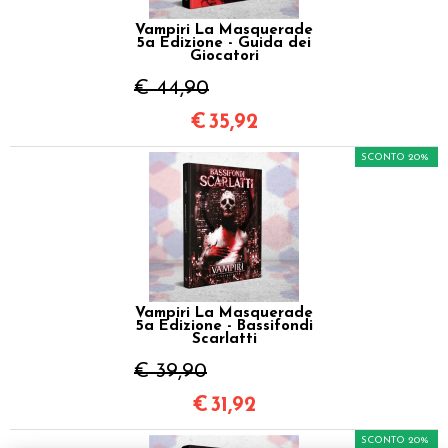
Vampiri La Masquerade
5a Edizione - Guida dei
Giocatori
€ 44,90
€
35,92
SCONTO 20%
Vampiri La Masquerade
5a Edizione - Bassifondi
Scarlatti
€ 39,90
€
31,92
SCONTO 20%