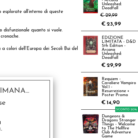
- Arcana
Unleashed:
Deadfall
 esplorate all’interno di queste
€ 29,99
€
23,99
o disfunzionale quanto si vuole.
 cronache.
EDIZIONE
LIMITATA - D&D
5th Edition -
a colori dell’Europa dei Secoli Bui del
Arcana
Unleashed:
Deadfall
€
29,99
Requiem -
Cavaliere Vampiro
Vol.1 -
MANA...
Resurrezione +
Poster Promo
se
€
14,90
SCONTO 20%
Dungeons &
Dragons Stranger
a
Things - Welcome
.
to The Hellfire
Club Adventure
Game