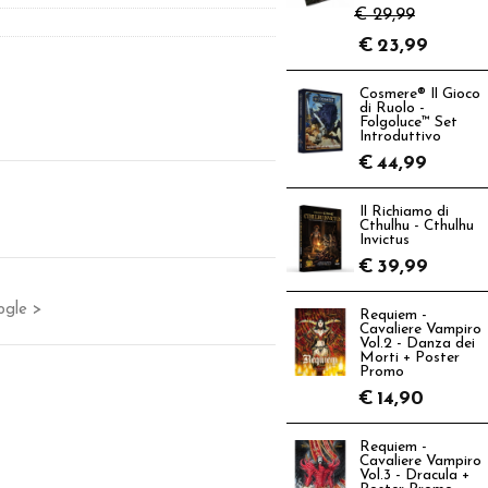
€ 29,99
€
23,99
Cosmere® Il Gioco
di Ruolo -
Folgoluce™ Set
Introduttivo
€
44,99
Il Richiamo di
Cthulhu - Cthulhu
Invictus
€
39,99
ogle >
Requiem -
Cavaliere Vampiro
Vol.2 - Danza dei
Morti + Poster
Promo
€
14,90
Requiem -
Cavaliere Vampiro
Vol.3 - Dracula +