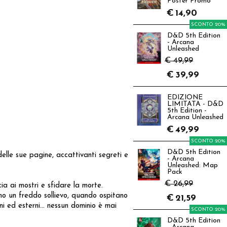
Poster Promo
€
14,90
SCONTO 20%
D&D 5th Edition
- Arcana
Unleashed
€ 49,99
€
39,99
EDIZIONE
LIMITATA - D&D
5th Edition -
Arcana Unleashed
€
49,99
SCONTO 20%
D&D 5th Edition
elle sue pagine, accattivanti segreti e
- Arcana
Unleashed: Map
Pack
€ 26,99
ia ai mostri e sfidare la morte.
ono un freddo sollievo, quando ospitano
€
21,59
i ed esterni... nessun dominio è mai
SCONTO 20%
D&D 5th Edition