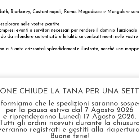
. Bath, Bjarkarey, Costantinopoli, Roma, Mogadiscio e Mangalore sono
splorare nelle vostre partite.
mpresi eventi e servitori necessari per rendere il dominio funzionale 
modo da infondere autenticità e letalità ai combattimenti nelle vostre
ino a 3 ante orizzontali splendidamente illustrato, nonché una mappa 
GONE CHIUDE LA TANA PER UNA SETTI
nformiamo che le spedizioni saranno sospe
per la pausa estiva dal 7 Agosto 2026
e riprenderanno Lunedì 17 Agosto 2026.
Tutti gli ordini ricevuti durante la chiusur
verranno registrati e gestiti alla riapertura
Buone ferie!