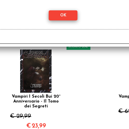
odotto, hanno scelto anche questi articoli
SCONTO 20%
Vampiri I Secoli Bui 20°
Vampi
Anniversario - Il Tomo
dei Segreti
€ 6
€ 29,99
€
23,99