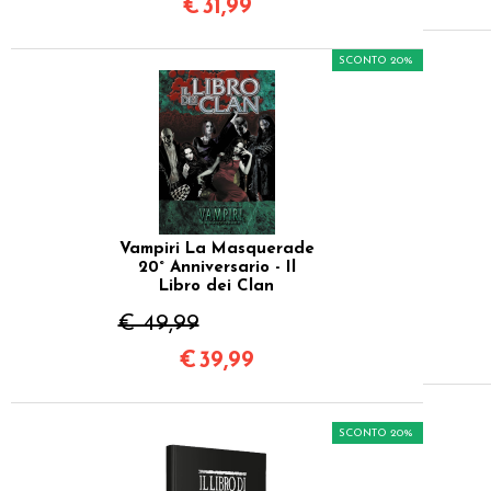
€
31,99
SCONTO 20%
Vampiri La Masquerade
20° Anniversario - Il
Libro dei Clan
€ 49,99
€
39,99
SCONTO 20%