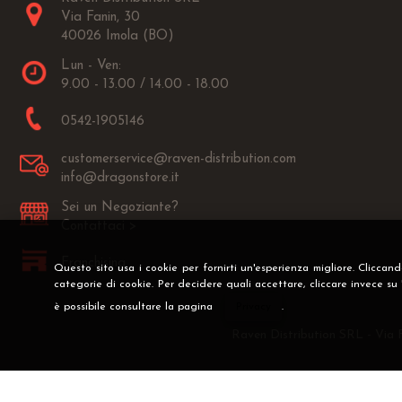
Via Fanin, 30
40026 Imola (BO)
Lun - Ven:
9.00 - 13.00 / 14.00 - 18.00
0542-1905146
customerservice@raven-distribution.com
info@dragonstore.it
Sei un Negoziante?
Contattaci >
Franchising
Questo sito usa i cookie per fornirti un'esperienza migliore. Cliccan
categorie di cookie. Per decidere quali accettare, cliccare invece su
è possibile consultare la pagina
Privacy
.
Raven Distribution SRL - Via 