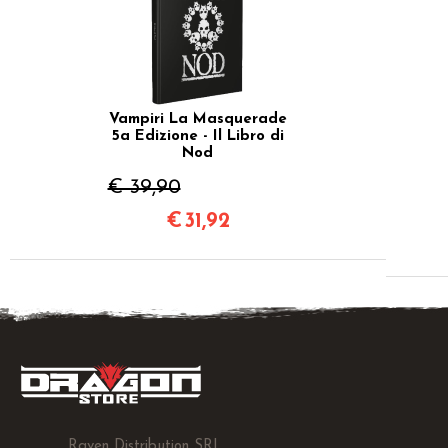
Vampiri La Masquerade
5a Edizione - Il Libro di
Nod
€ 39,90
€
31,92
Raven Distribution SRL