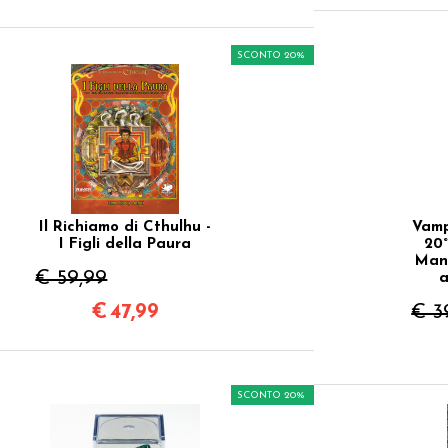
SCONTO 20%
Il Richiamo di Cthulhu -
Vamp
I Figli della Paura
20°
Man
€ 59,99
a
€
47,99
€ 3
SCONTO 20%