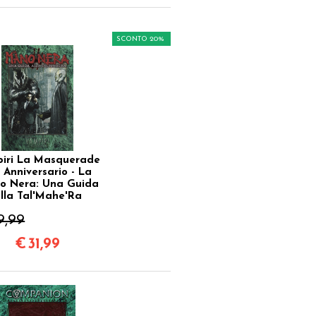
SCONTO 20%
iri La Masquerade
 Anniversario - La
o Nera: Una Guida
lla Tal'Mahe'Ra
9,99
€
31,99