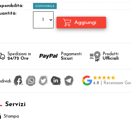
sponibilità:
DISPONIBILE
antità:
Spedizioni in
Pagamenti
Prodotti
24/72 Ore
Sicuri
Ufficiali
dividi:
4.8
| Recensioni Go
Servizi
Stampa