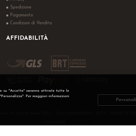
Spedizione
Pagamento
Condizioni di Vendita
AFFIDABILITÀ
do su "Accetta" saranno attivate tutte le
 "Personalizza". Per maggiori informazioni
Personal
Fanin 30, 40026 Imola (BO) - P.Iva 02360891200 - R.E.A. 540705 di Bol
DEVELOPER
CREATIVE WEB
Privacy