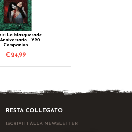
iri La Masquerade
 Anniversario - V20
Companion
€
24,99
RESTA COLLEGATO
ISCRIVITI ALLA NEWSLETTER