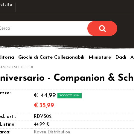
atuita
Sono già r
Per completare l'ordi
itoria
Giochi di Carte Collezionabili
Miniature
Dadi
A
utente e la passwor
pulsante 
AMPIRI I SECOLI BUI
Nome u
Anniversario - Companion & S
Passw
ezzo:
€ 44,99
SCONTO 20%
€
35,99
d. art.:
RDVS02
Hai perso l
 Listino:
44,99 €
arca:
Raven Distribution