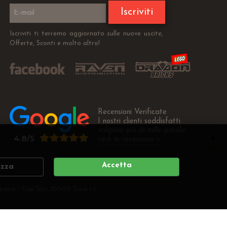
Iscriviti
Iscriviti ti terremo aggiornato sulle nuove uscite,
Offerte, Sconti e molto altro!
Recensioni Verificate
I nostri clienti soddisfatti
valgono più di mille parole
vedi le recensioni >
Accetta
izza
ogna - Cap.Soc. 10000 Euro i.v