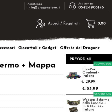
Assistenza
Assistenza
0542-1905146
info@dragonstore.it
Accedi / Registrati
0,00
egistrato
Sono un nuovo cliente
ne inserisci il nome
Se non sei ancora registrato sul nostro
ccessori
Giocattoli e Gadget
Offerte del Dragone
d e poi clicca sul
sito clicca sul pulsante "Registrati"
"Accedi"
PREORDINI
tente:
chermo + Mappa
SCONTO 20%
Cbr+Pnk:
Overload -
ord:
Italiano
€ 29,99
€
23,99
SCONTO 20%
Wildsea: Schermo
a password?
della Lucciola +
Orti Nautici -
Italiano