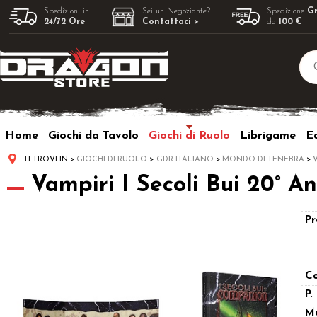
Spedizioni in
Sei un Negoziante?
Spedizione
Gr
24/72 Ore
Contattaci >
da
100 €
Home
Giochi da Tavolo
Giochi di Ruolo
Librigame
Ed
TI TROVI IN
GIOCHI DI RUOLO
GDR ITALIANO
MONDO DI TENEBRA
V
Vampiri I Secoli Bui 20° 
Pr
Co
P.
M