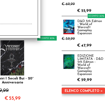
€ 69,99
€
55,99
SCONTO 20%
D&D 5th Edition
- World of
Warcraft
Gameplay
Expansion
€ 59,99
SCONTO 20%
€
47,99
EDIZIONE
LIMITATA - D&D
5th Edition -
World of
Warcraft
Gameplay
Expansion
ri I Secoli Bui - 20°
€
59,99
Anniversario
9,99
ELENCO COMPLETO »
€
55,99