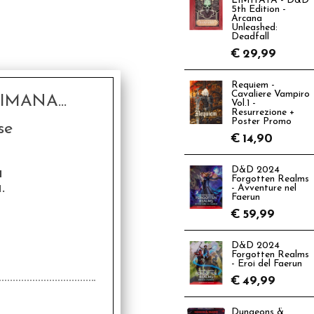
LIMITATA - D&D
5th Edition -
Arcana
Unleashed:
Deadfall
€
29,99
Requiem -
Cavaliere Vampiro
MANA...
Vol.1 -
Resurrezione +
Poster Promo
se
€
14,90
a
D&D 2024
Forgotten Realms
.
- Avventure nel
Faerun
€
59,99
D&D 2024
Forgotten Realms
- Eroi del Faerun
€
49,99
Dungeons &