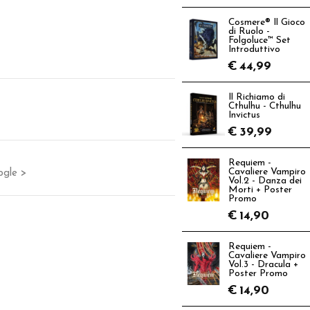
Cosmere® Il Gioco
di Ruolo -
Folgoluce™ Set
Introduttivo
€
44,99
Il Richiamo di
Cthulhu - Cthulhu
Invictus
€
39,99
Requiem -
Cavaliere Vampiro
ogle >
Vol.2 - Danza dei
Morti + Poster
Promo
€
14,90
Requiem -
Cavaliere Vampiro
Vol.3 - Dracula +
Poster Promo
€
14,90