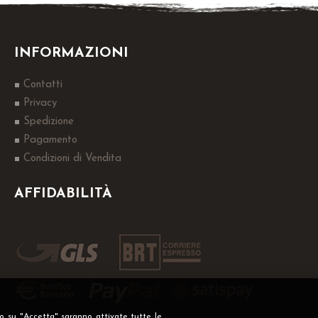
INFORMAZIONI
Contatti
Privacy
Spedizione
Pagamento
Condizioni di Vendita
AFFIDABILITÀ
do su "Accetta" saranno attivate tutte le