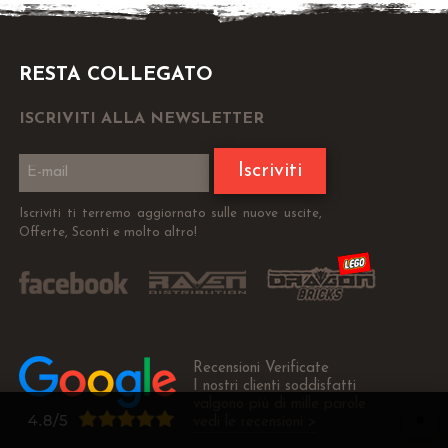
RESTA COLLEGATO
ISCRIVITI ALLA NEWSLETTER
Iscriviti
Iscriviti ti terremo aggiornato sulle nuove uscite,
Offerte, Sconti e molto altro!
Recensioni Verificate
I nostri clienti soddisfatti
valgono più di mille parole
vedi le recensioni >