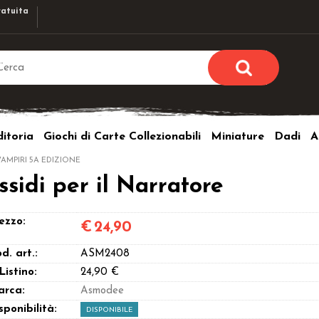
atuita
Sono già r
Per completare l'ordi
itoria
Giochi di Carte Collezionabili
Miniature
Dadi
A
utente e la passwor
pulsante 
VAMPIRI 5A EDIZIONE
Nome u
sidi per il Narratore
Passw
ezzo:
€
24,90
d. art.:
ASM2408
 Listino:
24,90 €
arca:
Asmodee
Hai perso l
sponibilità:
DISPONIBILE