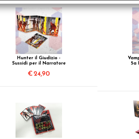
Hunter il Giudizio -
Vamp
Sussidi per il Narratore
5a 
€
24,90