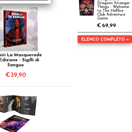
Dragons Stranger
Things - Welcome
to The Hellfire
Club Adventure
Game
€
69,99
ELENCO COMPLETO »
iri La Masquerade
Edizione - Sigilli di
Sangue
€
39,90