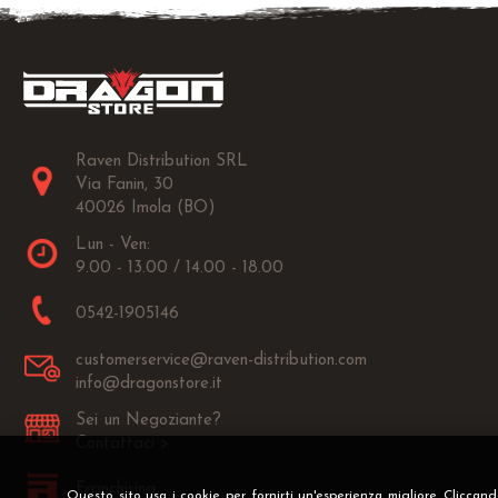
Raven Distribution SRL
Via Fanin, 30
40026 Imola (BO)
Lun - Ven:
9.00 - 13.00 / 14.00 - 18.00
0542-1905146
customerservice@raven-distribution.com
info@dragonstore.it
Sei un Negoziante?
Contattaci >
Franchising
Questo sito usa i cookie per fornirti un'esperienza migliore. Cliccan