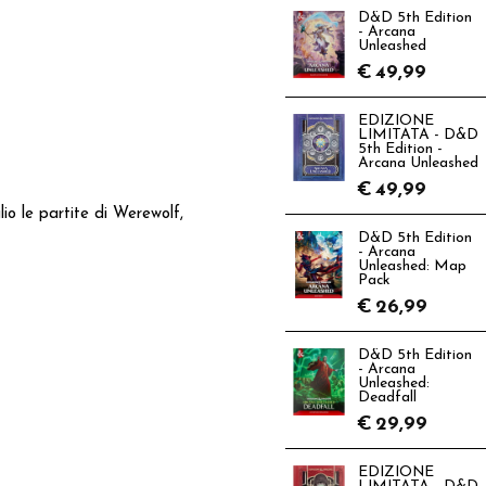
D&D 5th Edition
- Arcana
Unleashed
€
49,99
EDIZIONE
LIMITATA - D&D
5th Edition -
Arcana Unleashed
€
49,99
lio le partite di Werewolf,
D&D 5th Edition
- Arcana
Unleashed: Map
Pack
€
26,99
D&D 5th Edition
- Arcana
Unleashed:
Deadfall
€
29,99
EDIZIONE