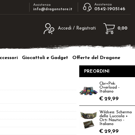
Assistenza
Assistenza
0542-1905146
info@dragonstore.it
Accedi / Registrati
0,00
egistrato
Sono un nuovo cliente
ne inserisci il nome
Se non sei ancora registrato sul nostro
ccessori
Giocattoli e Gadget
Offerte del Dragone
d e poi clicca sul
sito clicca sul pulsante "Registrati"
"Accedi"
PREORDINI
tente:
Cbr+Pnk:
Overload -
ord:
Italiano
€
29,99
Wildsea: Schermo
della Lucciola +
Orti Nautici -
a password?
Italiano
€
29,99