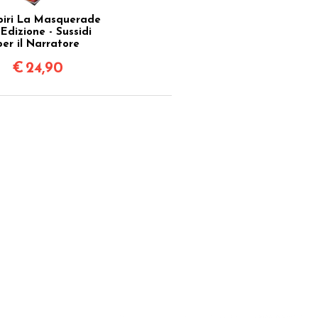
iri La Masquerade
Edizione - Sussidi
per il Narratore
€
24,90