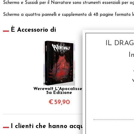
Schermo e Sussidi per il Narratore sono strumenti essenziali per 
Schermo a quattro pannelli e supplemento di 48 pagine formato let
È Accessorio di
IL DRA
I
Werewolf L'Apocalisse -
5a Edizione
€
59,90
I clienti che hanno acquistato questo pr