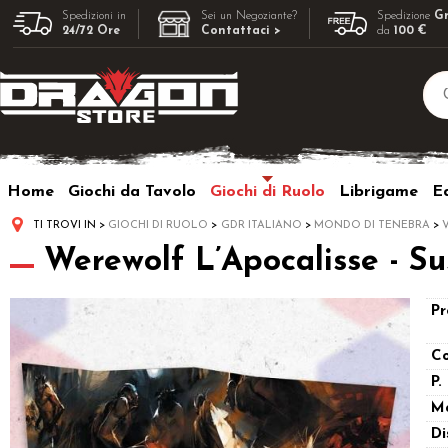
Spedizioni in
Sei un Negoziante?
Spedizione
Gr
24/72 Ore
Contattaci >
da
100 €
Home
Giochi da Tavolo
Giochi di Ruolo
Librigame
Ed
TI TROVI IN
GIOCHI DI RUOLO
GDR ITALIANO
MONDO DI TENEBRA
Werewolf L’Apocalisse - Sus
Pr
Co
P.
M
Di