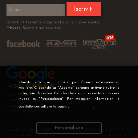
Iscriviti
Iscriviti ti terremo aggiornato sulle nuove uscite,
Offerte, Sconti e molto altro!
Questo sito usa i cookie per fornirti un'esperienza
migliore. Cliccando su "Accetta" saranno attivate tutte le
categorie di cookie. Per decidere quali accettare, cliccare
Recensioni Verificate
invece su "Personalizza". Per maggiori informazioni è
I nostri clienti soddisfatti
valgono più di mille parole
possibile consultare la pagina
Privacy
.
vedi le recensioni >
Personalizza
Raven Distribution SRL - Via Fanin 30, 40026 Imola (BO) - P.Iva
02360891200 - R.E.A. 540705 di Bologna - Cap.Soc. 10000 Euro