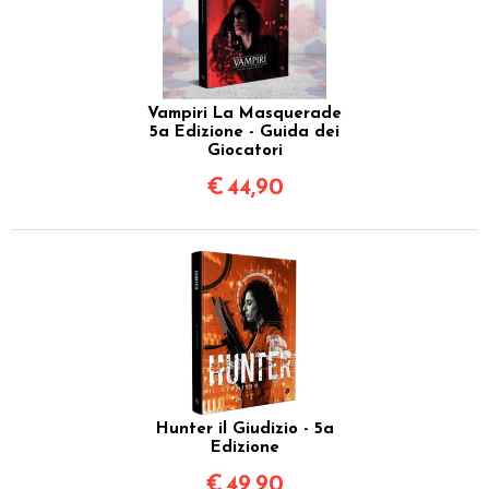
Vampiri La Masquerade
5a Edizione - Guida dei
Giocatori
€
44,90
Hunter il Giudizio - 5a
Edizione
€
49,90