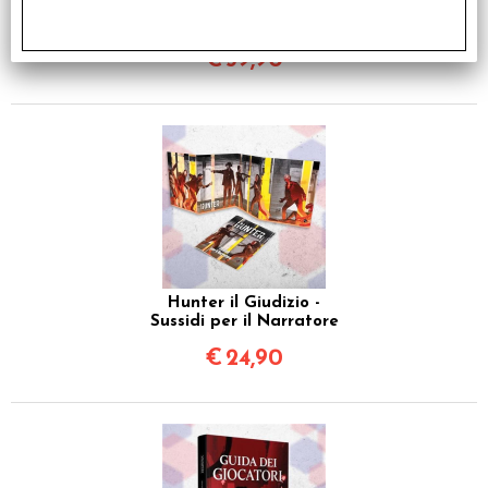
Werewolf L'Apocalisse -
5a Edizione
€
59,90
Hunter il Giudizio -
Sussidi per il Narratore
€
24,90