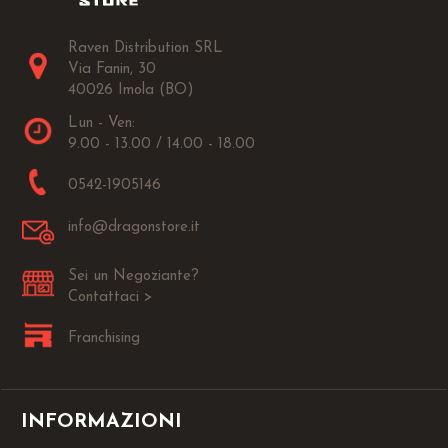
Raven Distribution SRL
Via Fanin, 30
40026 Imola (BO)
Lun - Ven:
9.00 - 13.00 / 14.00 - 18.00
0542-1905146
info@dragonstore.it
Sei un Negoziante?
Contattaci >
Franchising
INFORMAZIONI