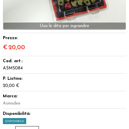
Dadi
Accessori
Usa le dita per ingrandire
Giocattoli e Gadget
Prezzo:
€
20,00
Offerte del Dragone
Cod. art.:
ASM5084
P. Listino:
20,00 €
Marca:
Asmodee
Disponibilità:
DISPONIBILE