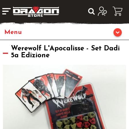
Home
Werewolf L'Apocalisse - Set Dadi
5a Edizione
Giochi da Tavolo
Librigame
Editoria
Giochi di Carte Collezionabili
Miniature