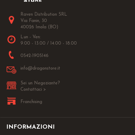
Raven Distribution SRL
Via Fanin, 30
40026 Imola (BO)
Lun - Ven:
9.00 - 13.00 / 14.00 - 18.00
0542-1905146
info@dragonstore.it
Sei un Negoziante?
Contattaci >
Franchising
INFORMAZIONI