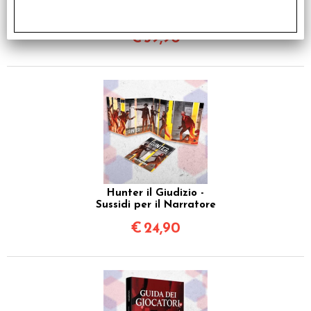
Werewolf L'Apocalisse -
5a Edizione
€
59,90
Hunter il Giudizio -
Sussidi per il Narratore
€
24,90