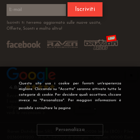
Iscriviti
Iscriviti ti terremo aggiornato sulle nuove uscite,
Offerte, Sconti e molto altro!
Questo sito usa i cookie per fornirti un'esperienza
migliore. Cliccando su "Accetta" saranno attivate tutte le
categorie di cookie. Per decidere quali accettare, cliccare
Recensioni Verificate
invece su "Personalizza". Per maggiori informazioni è
I nostri clienti soddisfatti
valgono più di mille parole
possibile consultare la pagina
Privacy
.
vedi le recensioni >
Personalizza
Raven Distribution SRL - Via Fanin 30, 40026 Imola (BO) - P.Iva
02360891200 - R.E.A. 540705 di Bologna - Cap.Soc. 10000 Euro