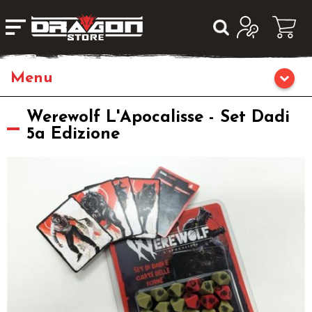
Giochi da Tavolo
Werewolf L'Apocalisse - Set Dadi
5a Edizione
Giochi di Ruolo
Librigame
Editoria
Giochi di Carte Collezionabili
Miniature