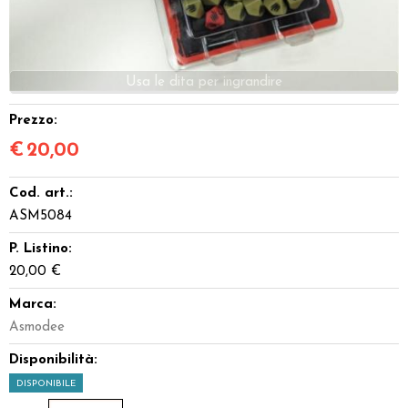
Dadi
Accessori
Giocattoli e Gadget
Prezzo:
€
20,00
Offerte del Dragone
Cod. art.:
ASM5084
P. Listino:
20,00 €
Marca:
Asmodee
Disponibilità:
DISPONIBILE