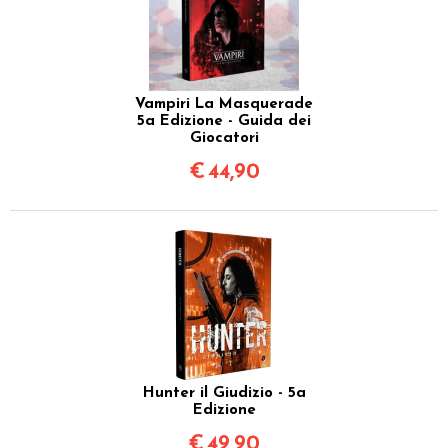
Vampiri La Masquerade
5a Edizione - Guida dei
Giocatori
€
44,90
Hunter il Giudizio - 5a
Edizione
€
49,90