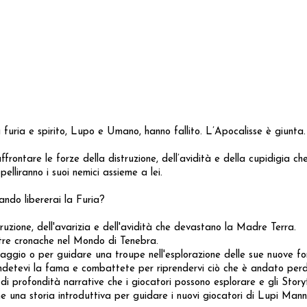
 furia e spirito, Lupo e Umano, hanno fallito. L’Apocalisse è giunta.
frontare le forze della distruzione, dell’avidità e della cupidigia c
lliranno i suoi nemici assieme a lei.
ndo libererai la Furia?
uzione, dell'avarizia e dell'avidità che devastano la Madre Terra.
ostre cronache nel Mondo di Tenebra.
onaggio o per guidare una troupe nell'esplorazione delle sue nuove fo
endetevi la fama e combattete per riprendervi ciò che è andato perd
 di profondità narrative che i giocatori possono esplorare e gli Storyte
e una storia introduttiva per guidare i nuovi giocatori di Lupi Manna