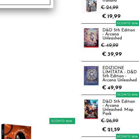
Italiano
€ 24,99
€
19,99
SCONTO 20%
D&D 5th Edition
- Arcana
Unleashed
€ 49,99
€
39,99
EDIZIONE
LIMITATA - D&D
5th Edition -
Arcana Unleashed
€
49,99
SCONTO 20%
D&D 5th Edition
- Arcana
Unleashed: Map
Pack
€ 26,99
SCONTO 20%
€
21,59
SCONTO 20%