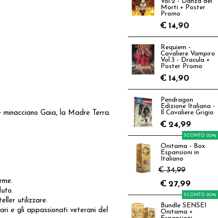
Vol.2 - Danza dei
Morti + Poster
Promo
€
14,90
Requiem -
Cavaliere Vampiro
Vol.3 - Dracula +
Poster Promo
€
14,90
Pendragon
Edizione Italiana -
he minacciano Gaia, la Madre Terra.
Il Cavaliere Grigio
€
24,99
SCONTO 20%
Onitama - Box
Espansioni in
Italiano
€ 34,99
rme.
€
27,99
uto.
SCONTO 20%
ller utilizzare.
Bundle SENSEI
ri e gli appassionati veterani del
Onitama +