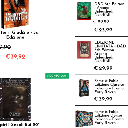
D&D 5th Edition
- Arcana
Unleashed:
Deadfall
€ 29,99
€
23,99
ter il Giudizio - 5a
Edizione
EDIZIONE
9,90
LIMITATA - D&D
5th Edition -
Arcana
€
39,92
Unleashed:
Deadfall
€
29,99
SCONTO 20%
Fame & Fable -
Edizione Classica
Italiana + Promo
Early Raven
€
39,99
Fame & Fable -
Edizione Deluxe
Italiana + Promo
Early Raven
iri I Secoli Bui 20°