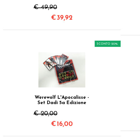
€ 49,90
€
39,92
SCONTO 20%
Werewolf L'Apocalisse -
Set Dadi 5a Edizione
€ 20,00
€
16,00