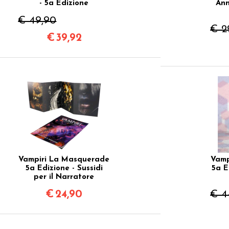
- 5a Edizione
Ann
€ 49,90
€ 2
€
39,92
Vampiri La Masquerade
Vamp
5a Edizione - Sussidi
5a E
per il Narratore
€
24,90
€ 4