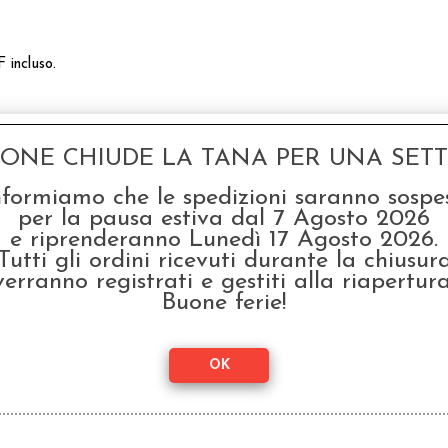
 incluso.
GONE CHIUDE LA TANA PER UNA SETTI
SCONTO 20%
nformiamo che le spedizioni saranno sospe
per la pausa estiva dal 7 Agosto 2026
e riprenderanno Lunedì 17 Agosto 2026.
Tutti gli ordini ricevuti durante la chiusur
verranno registrati e gestiti alla riapertura
Buone ferie!
Werewolf L’Apocalisse -
Were
Sussidi per il Narratore
S
€ 24,90
€ 2
€
19,92