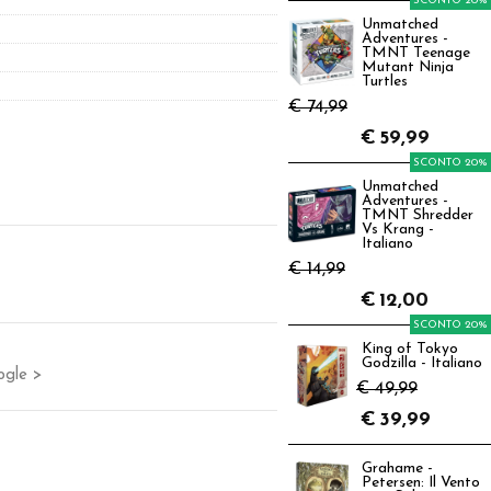
SCONTO 20%
Unmatched
Adventures -
TMNT Teenage
Mutant Ninja
Turtles
€ 74,99
€
59,99
SCONTO 20%
Unmatched
Adventures -
TMNT Shredder
Vs Krang -
Italiano
€ 14,99
€
12,00
SCONTO 20%
King of Tokyo
Godzilla - Italiano
ogle >
€ 49,99
€
39,99
Grahame -
Petersen: Il Vento