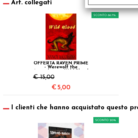
Art. collegati
SCONTO 66.7%
OFFERTA RAVEN PRIME
- Werewolf the
Apocalypse - Wild Blood
Novel - First Edition
€ 15,00
€
5,00
I clienti che hanno acquistato questo pr
SCONTO 20%