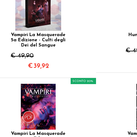
Vampiri La Masquerade
Hun
5a Edizione - Culti degli
Dei del Sangue
€ 4
€ 49,90
€
39,92
SCONTO 20%
Vampiri La Masquerade
Vamp