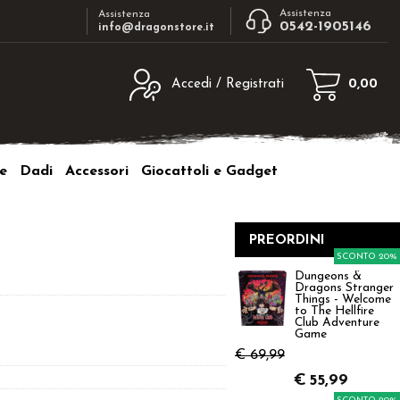
Assistenza
Assistenza
0542-1905146
info@dragonstore.it
Accedi / Registrati
0,00
egistrato
Sono un nuovo cliente
ne inserisci il nome
Se non sei ancora registrato sul nostro
e
Dadi
Accessori
Giocattoli e Gadget
d e poi clicca sul
sito clicca sul pulsante "Registrati"
"Accedi"
tente:
PREORDINI
SCONTO 20%
ord:
Dungeons &
Dragons Stranger
Things - Welcome
to The Hellfire
Club Adventure
Game
€ 69,99
a password?
€
55,99