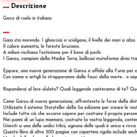
Descrizione
Gioco di ruolo in italiano
Gaia sta morendo. I ghiacciai si sciolgono, il livello dei mari si alza.
Il calore aumenta, le foreste bruciano.
A milioni rischiano l’estinzione per il bene di pochi.
I Garou, campioni della Madre Terra, bellicosi mutaforma divisi tra
Eppure, una nuova generazione di Garou si affida alla Furia per af
Con zanne e artigli la strapperanno dalle fauci della morte… o seppe
Risponderai al loro ululato? Quali leggende canteranno di te? Qua
Come Garou di nuova generazione, affronterete le forze della distr
Utilizzate il sistema Storyteller della 5a edizione per creare le v
Include tutto ciò che occorre sapere per costruire il proprio pers
Nei panni di un lupo mannaro, costruite la vostra leggenda, cont
Unisciti a una delle undici tribù, ognuna delle quali è unica e ricca
Questo libro di oltre 300 pagine con copertina rigida include anch