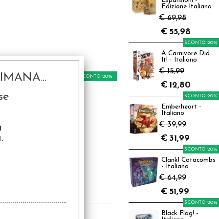
Espansioni -
Edizione Italiana
€ 69,98
€
55,98
SCONTO 20%
A Carnivore Did
It! - Italiano
€ 15,99
MANA...
SCONTO 20%
€
12,80
se
SCONTO 20%
Emberheart -
Italiano
€ 39,99
a
.
€
31,99
SCONTO 20%
wolf L'Apocalisse -
entore di Marcio
Clank! Catacombs
- Italiano
9,90
€ 64,99
€
23,92
€
51,99
SCONTO 20%
Black Flag! -