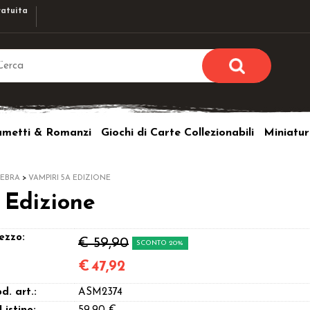
atuita
Sono già r
Per completare l'ordi
umetti & Romanzi
Giochi di Carte Collezionabili
Miniatur
utente e la passwor
pulsante 
Nome u
NEBRA
VAMPIRI 5A EDIZIONE
 Edizione
Passw
ezzo:
€ 59,90
SCONTO 20%
€
47,92
Hai perso l
d. art.:
ASM2374