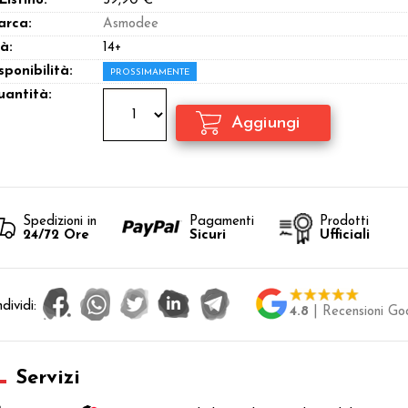
 Listino:
59,90 €
arca:
Asmodee
à:
14+
sponibilità:
PROSSIMAMENTE
antità:
Spedizioni in
Pagamenti
Prodotti
24/72 Ore
Sicuri
Ufficiali
dividi:
4.8
| Recensioni Go
Servizi