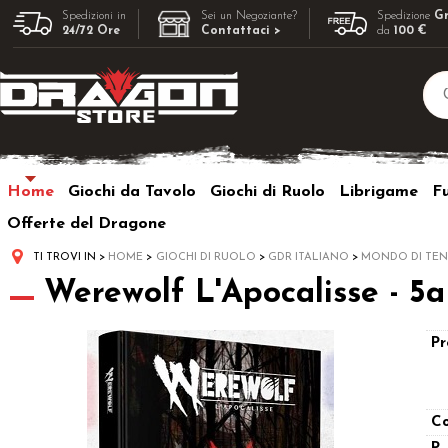
Spedizioni in
Sei un Negoziante?
Spedizione
Gr
24/72 Ore
Contattaci >
da
100 €
Home
Giochi da Tavolo
Giochi di Ruolo
Librigame
F
Offerte del Dragone
TI TROVI IN
HOME
GIOCHI DI RUOLO
GDR ITALIANO
MONDO DI TE
Werewolf L'Apocalisse - 5a
Pr
Co