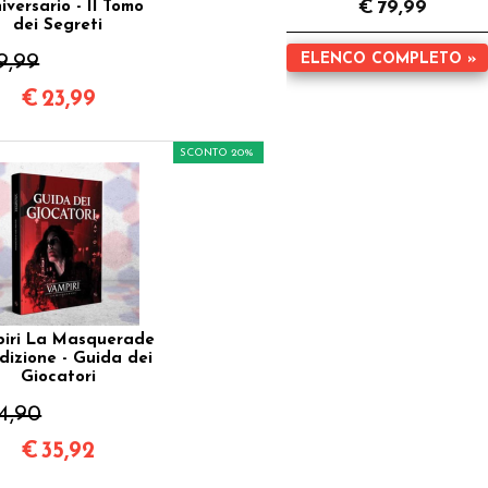
€
79,99
iversario - Il Tomo
dei Segreti
9,99
ELENCO COMPLETO »
€
23,99
SCONTO 20%
iri La Masquerade
dizione - Guida dei
Giocatori
4,90
€
35,92