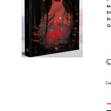
P.
M
Et
Di
Qu
Con