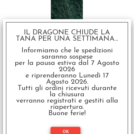
IL DRAGONE CHIUDE LA
Vampiri La Masquerade
- 20° Anniversario
TANA PER UNA SETTIMANA...
€ 69,99
Informiamo che le spedizioni
saranno sospese
€
55,99
per la pausa estiva dal 7 Agosto
2026
e riprenderanno Lunedì 17
Agosto 2026.
Tutti gli ordini ricevuti durante
la chiusura
verranno registrati e gestiti alla
riapertura.
Buone ferie!
Vampiri La Masquerade
20° Anniversario - V20
Companion
€
24,99