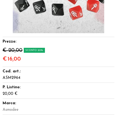
Dadi
Accessori
Giocattoli e Gadget
Prezzo:
Offerte del Dragone
€ 20,00
SCONTO 20%
€
16,00
Cod. art.:
ASM2964
P. Listino:
20,00 €
Marca:
Asmodee