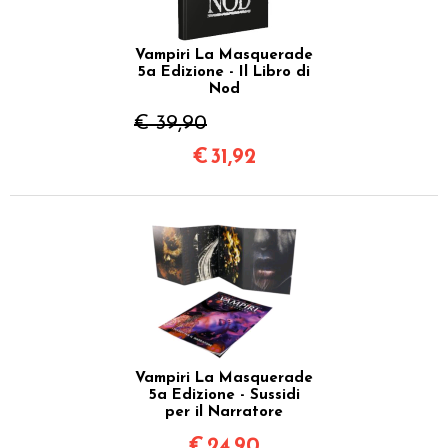
Vampiri La Masquerade
5a Edizione - Il Libro di
Nod
€ 39,90
€
31,92
Vampiri La Masquerade
5a Edizione - Sussidi
per il Narratore
€
24,90