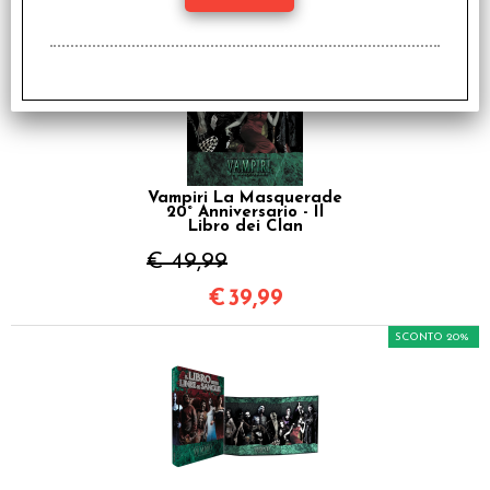
SCONTO 20%
Vampiri La Masquerade
20° Anniversario - Il
Libro dei Clan
€ 49,99
€
39,99
SCONTO 20%