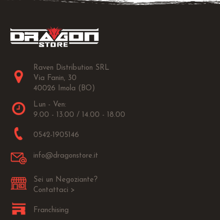
Raven Distribution SRL
Via Fanin, 30
40026 Imola (BO)
Lun - Ven:
9.00 - 13.00 / 14.00 - 18.00
0542-1905146
info@dragonstore.it
Sei un Negoziante?
Contattaci >
Franchising