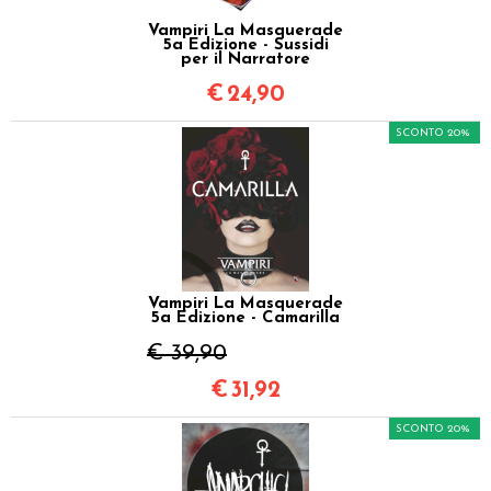
Vampiri La Masquerade
5a Edizione - Sussidi
per il Narratore
€
24,90
SCONTO 20%
Vampiri La Masquerade
5a Edizione - Camarilla
€ 39,90
€
31,92
SCONTO 20%