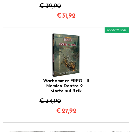
€ 39,90
€
31,92
SCONTO 20%
Warhammer FRPG - Il
Nemico Dentro 2 -
Morte sul Reik
€ 34,90
€
27,92