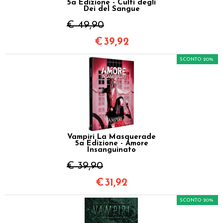
5a Edizione - Culti degli
Dei del Sangue
€ 49,90
€
39,92
SCONTO 20%
Vampiri La Masquerade
5a Edizione - Amore
Insanguinato
€ 39,90
€
31,92
SCONTO 20%