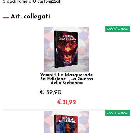
5 dadi fame d10 customizzati
Art. collegati
SCONTO 20%
Vampiri La Masquerade
5a Edizione - La Guerra
della Gehenna
€ 39,90
€
31,92
SCONTO 20%