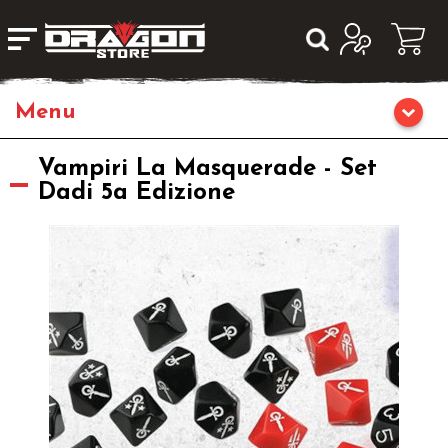
Giochi da Tavolo
Vampiri La Masquerade - Set
Dadi 5a Edizione
Giochi di Ruolo
Librigame
Editoria
Giochi di Carte Collezionabili
Miniature