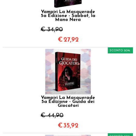
Vampiri La Masquerade
5a Edizione - Sabbat, la
Mano Nera
€ 34,90
€
27,92
SCONTO 20%
Vampiri La Masquerade
5a Edizione - Guida dei
Giocatori
€ 44,90
€
35,92