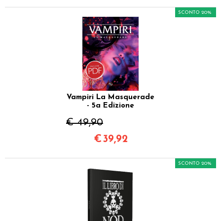
SCONTO 20%
Vampiri La Masquerade
- 5a Edizione
€ 49,90
€
39,92
SCONTO 20%