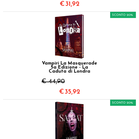
€
31,92
SCONTO 20%
Vampiri La Masquerade
5a Edizione - La
Caduta di Londra
€ 44,90
€
35,92
SCONTO 20%