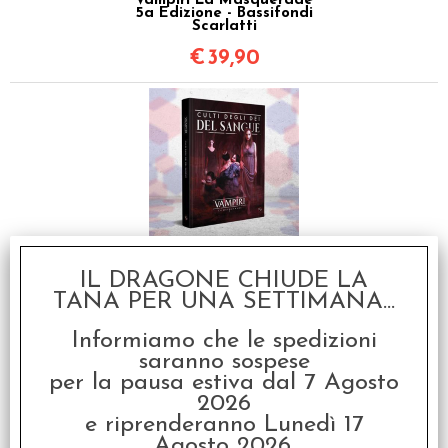
Vampiri La Masquerade
5a Edizione - Bassifondi
Scarlatti
€
39,90
Vampiri La Masquerade
5a Edizione - Culti degli
Dei del Sangue
IL DRAGONE CHIUDE LA
TANA PER UNA SETTIMANA...
€
49,90
Informiamo che le spedizioni
saranno sospese
per la pausa estiva dal 7 Agosto
2026
e riprenderanno Lunedì 17
Agosto 2026.