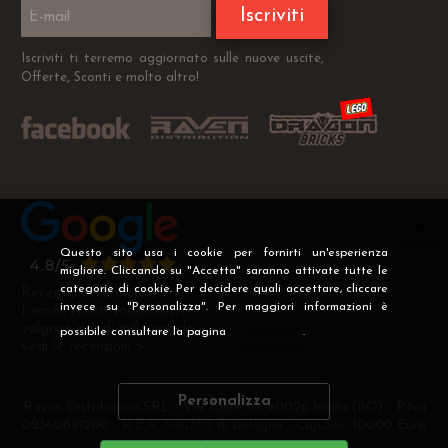
Iscriviti
Iscriviti ti terremo aggiornato sulle nuove uscite,
Offerte, Sconti e molto altro!
Questo sito usa i cookie per fornirti un'esperienza
migliore. Cliccando su "Accetta" saranno attivate tutte le
categorie di cookie. Per decidere quali accettare, cliccare
Recensioni Verificate
invece su "Personalizza". Per maggiori informazioni è
I nostri clienti soddisfatti
valgono più di mille parole
possibile consultare la pagina
Privacy
.
vedi le recensioni >
Personalizza
Raven Distribution SRL - Via Fanin 30, 40026 Imola (BO) - P.Iva
02360891200 - R.E.A. 540705 di Bologna - Cap.Soc. 10000 Euro
i.v