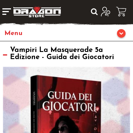
Home
Vampiri La Masquerade 5a
Edizione - Guida dei Giocatori
Giochi da Tavolo
Librigame
Editoria
Giochi di Carte Collezionabili
Miniature