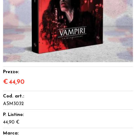
Dadi
Accessori
Giocattoli e Gadget
Offerte del Dragone
Prezzo:
€
44,90
Cod. art.:
ASM3032
P. Listino:
44,90 €
Marca: