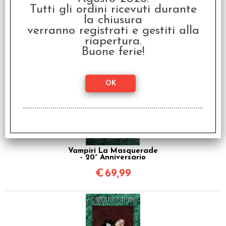
Tutti gli ordini ricevuti durante
la chiusura
Vampiri La Masquerade
verranno registrati e gestiti alla
5a Edizione - Amore
Insanguinato
riapertura.
Buone ferie!
€
39,90
Vampiri La Masquerade
- 20° Anniversario
€
69,99