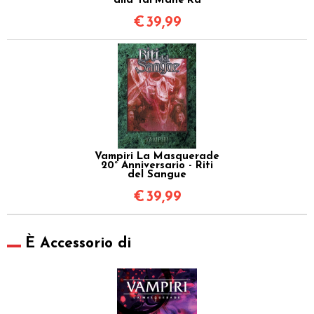
alla Tal'Mahe'Ra
€
39,99
Vampiri La Masquerade
20° Anniversario - Riti
del Sangue
€
39,99
È Accessorio di