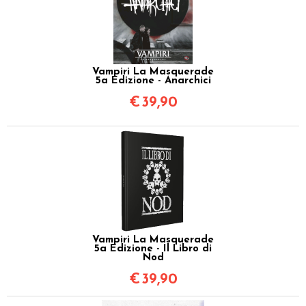
Vampiri La Masquerade
5a Edizione - Anarchici
€
39,90
Vampiri La Masquerade
5a Edizione - Il Libro di
Nod
€
39,90