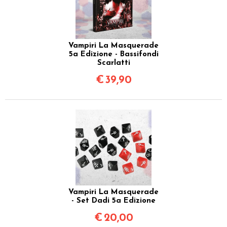
Vampiri La Masquerade
5a Edizione - Bassifondi
Scarlatti
€
39,90
Vampiri La Masquerade
- Set Dadi 5a Edizione
€
20,00