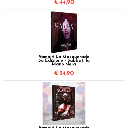
€
44,90
Vampiri La Masquerade
5a Edizione - Sabbat, la
Mano Nera
€
34,90