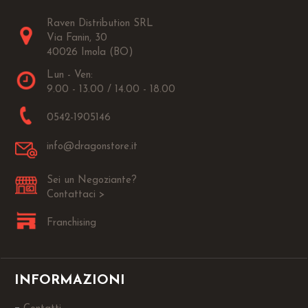
Raven Distribution SRL
Via Fanin, 30
40026 Imola (BO)
Lun - Ven:
9.00 - 13.00 / 14.00 - 18.00
0542-1905146
info@dragonstore.it
Sei un Negoziante?
Contattaci >
Franchising
INFORMAZIONI