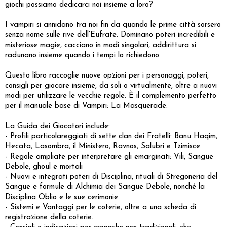
giochi possiamo dedicarci noi insieme a loro?
I vampiri si annidano tra noi fin da quando le prime città sorsero
senza nome sulle rive dell’Eufrate. Dominano poteri incredibili e
misteriose magie, cacciano in modi singolari, addirittura si
radunano insieme quando i tempi lo richiedono.
Questo libro raccoglie nuove opzioni per i personaggi, poteri,
consigli per giocare insieme, da soli o virtualmente, oltre a nuovi
modi per utilizzare le vecchie regole. È il complemento perfetto
per il manuale base di Vampiri: La Masquerade.
La Guida dei Giocatori include:
- Profili particolareggiati di sette clan dei Fratelli: Banu Haqim,
Hecata, Lasombra, il Ministero, Ravnos, Salubri e Tzimisce.
- Regole ampliate per interpretare gli emarginati: Vili, Sangue
Debole, ghoul e mortali
- Nuovi e integrati poteri di Disciplina, rituali di Stregoneria del
Sangue e formule di Alchimia dei Sangue Debole, nonché la
Disciplina Oblio e le sue cerimonie.
- Sistemi e Vantaggi per le coterie, oltre a una scheda di
registrazione della coterie.