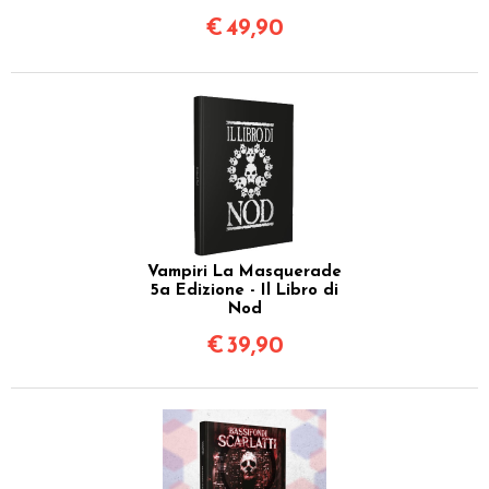
€
49,90
Vampiri La Masquerade
5a Edizione - Il Libro di
Nod
€
39,90