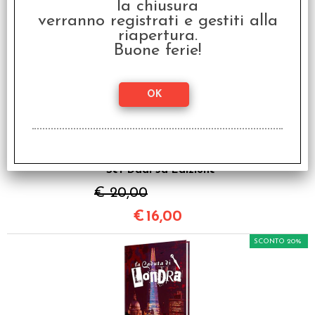
€ 39,90
la chiusura
verranno registrati e gestiti alla
€
31,92
riapertura.
Buone ferie!
SCONTO 20%
Vampiri La Masquerade
- Set Dadi 5a Edizione
€ 20,00
€
16,00
SCONTO 20%