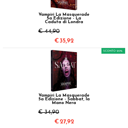
Vampiri La Masquerade
5a Edizione - La
Caduta di Londra
€ 44,90
€
35,92
SCONTO 20%
Vampiri La Masquerade
5a Edizione - Sabbat, la
Mano Nera
€ 34,90
€
27,92