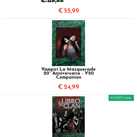
€ 69,99
€
55,99
Vampiri La Masquerade
20° Anniversario - V20
Companion
€
24,99
SCONTO 20%