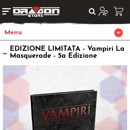
Giochi da Tavolo
EDIZIONE LIMITATA - Vampiri La
Masquerade - 5a Edizione
Giochi di Ruolo
Librigame
Editoria
Giochi di Carte Collezionabili
Miniature