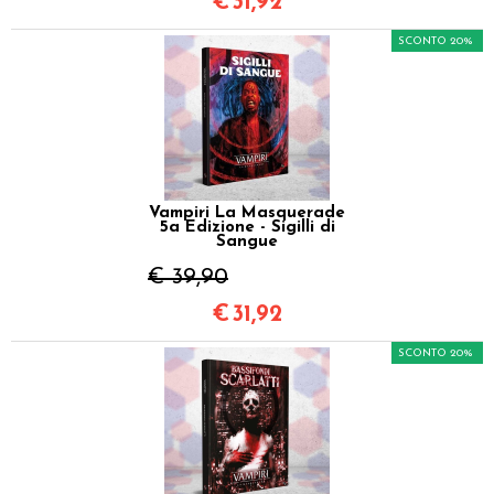
€
31,92
SCONTO 20%
Vampiri La Masquerade
5a Edizione - Sigilli di
Sangue
€ 39,90
€
31,92
SCONTO 20%