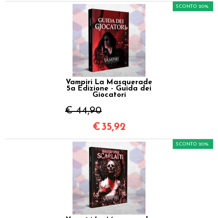
SCONTO 20%
Vampiri La Masquerade
5a Edizione - Guida dei
Giocatori
€ 44,90
€
35,92
SCONTO 20%