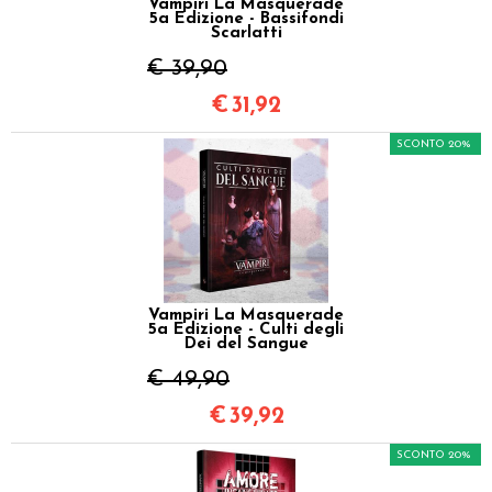
Vampiri La Masquerade
5a Edizione - Bassifondi
Scarlatti
€ 39,90
€
31,92
SCONTO 20%
Vampiri La Masquerade
5a Edizione - Culti degli
Dei del Sangue
€ 49,90
€
39,92
SCONTO 20%