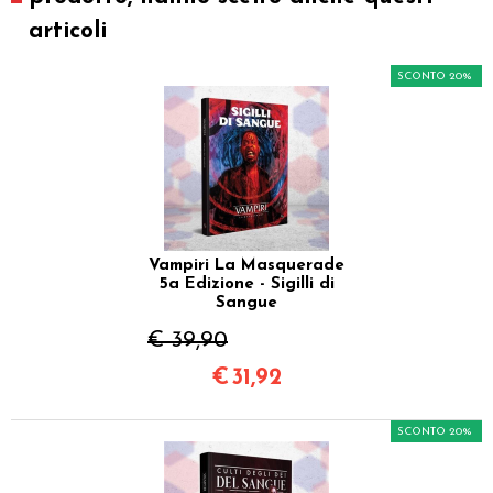
articoli
SCONTO 20%
Vampiri La Masquerade
5a Edizione - Sigilli di
Sangue
€ 39,90
€
31,92
SCONTO 20%