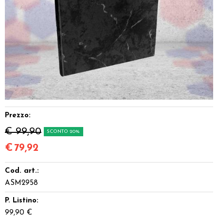
Dadi
Accessori
Giocattoli e Gadget
Offerte del Dragone
Prezzo:
€ 99,90
SCONTO 20%
€
79,92
Cod. art.:
ASM2958
P. Listino:
99,90 €