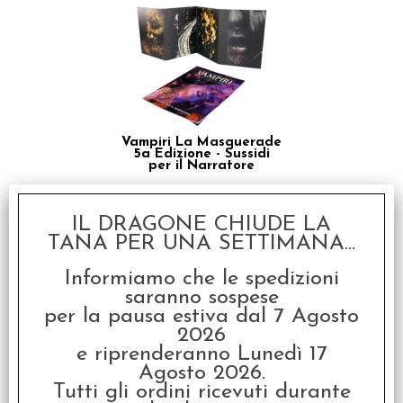
Vampiri La Masquerade
5a Edizione - Sussidi
per il Narratore
€
24,90
IL DRAGONE CHIUDE LA
SCONTO 20%
TANA PER UNA SETTIMANA...
Informiamo che le spedizioni
saranno sospese
per la pausa estiva dal 7 Agosto
2026
e riprenderanno Lunedì 17
Vampiri La Masquerade
Agosto 2026.
5a Edizione - Camarilla
Tutti gli ordini ricevuti durante