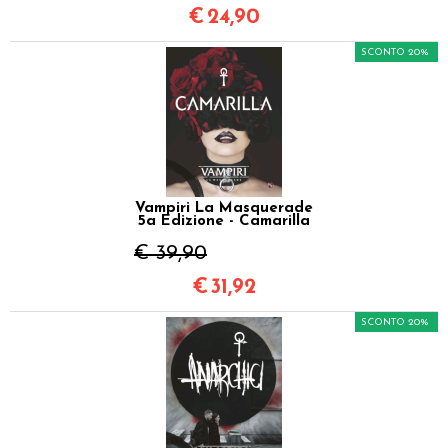
€
24,90
SCONTO 20%
Vampiri La Masquerade
5a Edizione - Camarilla
€ 39,90
€
31,92
SCONTO 20%