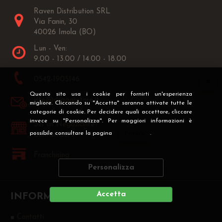
Raven Distribution SRL
Via Fanin, 30
40026 Imola (BO)
Lun - Ven:
9.00 - 13.00 / 14.00 - 18.00
0542-1905146
Questo sito usa i cookie per fornirti un'esperienza
info@dragonstore.it
migliore. Cliccando su "Accetta" saranno attivate tutte le
categorie di cookie. Per decidere quali accettare, cliccare
invece su "Personalizza". Per maggiori informazioni è
Sei un Negoziante?
possibile consultare la pagina
Privacy
.
Contattaci >
Franchising
Personalizza
Accetta
INFORMAZIONI
Contatti