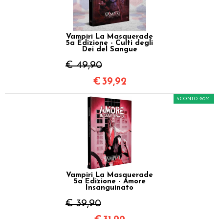
Vampiri La Masquerade
5a Edizione - Culti degli
Dei del Sangue
€ 49,90
€
39,92
SCONTO 20%
Vampiri La Masquerade
5a Edizione - Amore
Insanguinato
€ 39,90