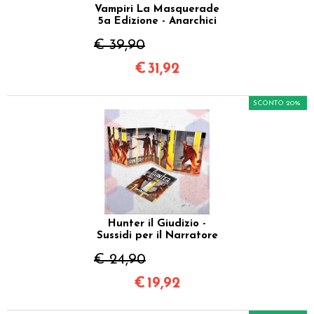
Vampiri La Masquerade
5a Edizione - Anarchici
€ 39,90
€
31,92
SCONTO 20%
Hunter il Giudizio -
Sussidi per il Narratore
€ 24,90
€
19,92