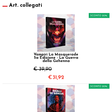
Art. collegati
SCONTO 20%
Vampiri La Masquerade
5a Edizione - La Guerra
della Gehenna
€ 39,90
€
31,92
SCONTO 20%