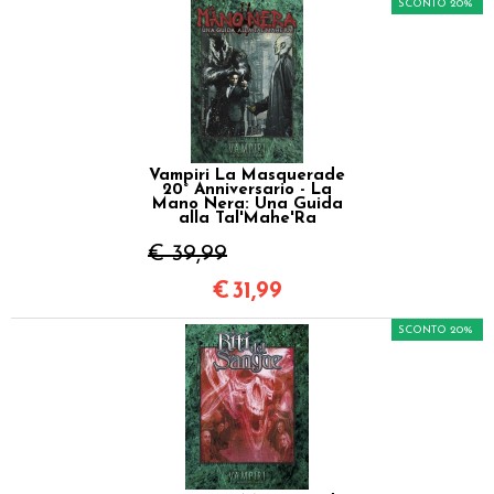
SCONTO 20%
Vampiri La Masquerade
20° Anniversario - La
Mano Nera: Una Guida
alla Tal'Mahe'Ra
€ 39,99
€
31,99
SCONTO 20%