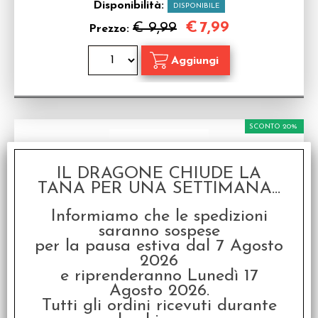
Disponibilità:
DISPONIBILE
€
7,99
€ 9,99
Prezzo:
SCONTO 20%
IL DRAGONE CHIUDE LA
TANA PER UNA SETTIMANA...
Informiamo che le spedizioni
saranno sospese
Storage Box Extra Large - Large Miniatures
per la pausa estiva dal 7 Agosto
(40)
2026
Box per 40 miniature di dimensioni molto grandi 38
e riprenderanno Lunedì 17
spazi di 3,80x2,54x3,80cm 4 spazi di
5,40x3,17x3,80cm
Agosto 2026.
Tutti gli ordini ricevuti durante
Disponibilità:
NON DISPONIBILE