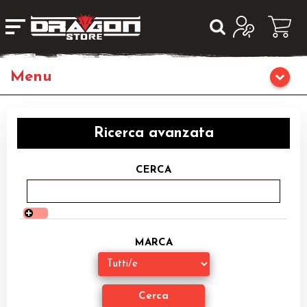
Home
Ricerca avanzata
Giochi da Tavolo
CERCA
Giochi di Ruolo
Librigame
MARCA
Editoria
Giochi di Carte Collezionabili