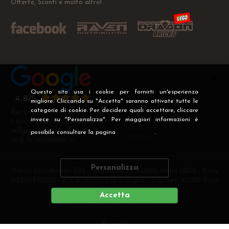
Offerte, Sconti e molto altro!
Questo sito usa i cookie per fornirti un'esperienza
migliore. Cliccando su "Accetta" saranno attivate tutte le
categorie di cookie. Per decidere quali accettare, cliccare
Recensioni Verificate
invece su "Personalizza". Per maggiori informazioni è
I nostri clienti soddisfatti
valgono più di mille parole
possibile consultare la pagina
Privacy
.
vedi le recensioni >
Personalizza
Raven Distribution SRL - Via Fanin 30, 40026 Imola (BO) - P.Iva
02360891200 - R.E.A. 540705 di Bologna - Cap.Soc. 10000 Euro
i.v
Accetta
DEVELOPER
CREATIVE WEB
Privacy