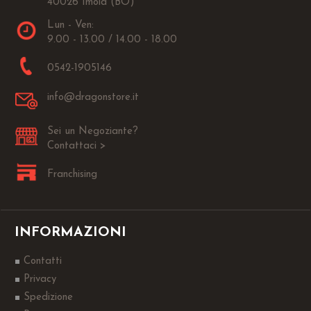
40026 Imola (BO)
Lun - Ven:
9.00 - 13.00 / 14.00 - 18.00
0542-1905146
info@dragonstore.it
Sei un Negoziante?
Contattaci >
Franchising
INFORMAZIONI
Contatti
Privacy
Spedizione