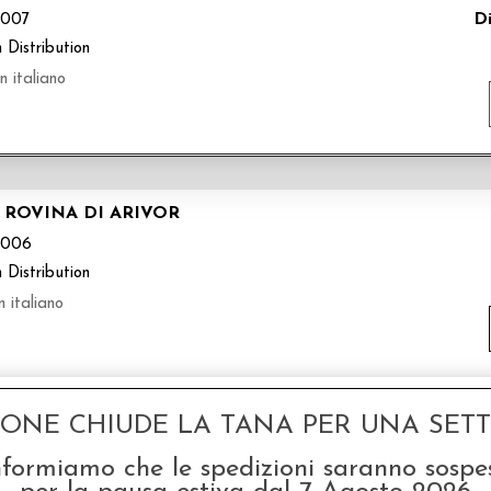
Di
007
 Distribution
 italiano
 ROVINA DI ARIVOR
B006
 Distribution
 italiano
GONE CHIUDE LA TANA PER UNA SETTI
LMANACCO DI AVENTURIA
nformiamo che le spedizioni saranno sospe
Di
005