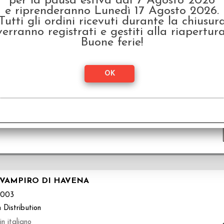
per la pausa estiva dal 7 Agosto 2026
 Distribution
e riprenderanno Lunedì 17 Agosto 2026.
 italiano
Tutti gli ordini ricevuti durante la chiusur
verranno registrati e gestiti alla riapertura
Buone ferie!
PPE DI AVENTURIA
004
 Distribution
 italiano
 VAMPIRO DI HAVENA
003
 Distribution
n italiano