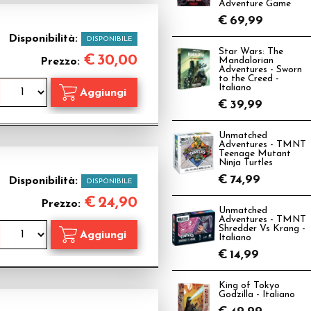
Adventure Game
€
69,99
Disponibilità:
DISPONIBILE
Star Wars: The
€
30,00
Prezzo:
Mandalorian
Adventures - Sworn
to the Creed -
Italiano
€
39,99
Unmatched
Adventures - TMNT
Teenage Mutant
Ninja Turtles
€
74,99
Disponibilità:
DISPONIBILE
€
24,90
Prezzo:
Unmatched
Adventures - TMNT
Shredder Vs Krang -
Italiano
€
14,99
King of Tokyo
Godzilla - Italiano