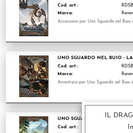
Cod. art.:
RDSB
Marca:
Raven
Accessorio per Uno Sguardo nel Buio in
UNO SGUARDO NEL BUIO - LA
Cod. art.:
RDS
Marca:
Raven
Avventura per Uno Sguardo nel Buio in
IL DRA
UNO SGUARDO NEL BUIO - A
I
Cod. art.:
RDSB