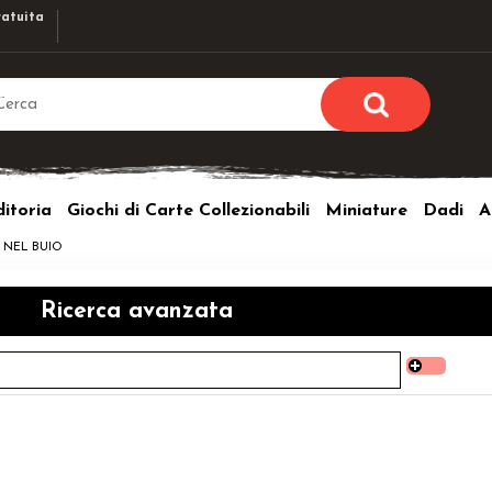
atuita
Sono già r
Per completare l'ordi
itoria
Giochi di Carte Collezionabili
Miniature
Dadi
A
utente e la passwor
pulsante 
NEL BUIO
Nome u
Ricerca avanzata
Passw
Hai perso l