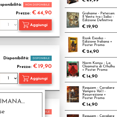
€
49,99
sponibilità:
NON DISPONIBILE
€
44,90
Prezzo:
Grahame - Petersen:
Il Vento tra i Salici -
Edizione Definitiva
€
19,90
Rook Exodus -
Edizione Italiana +
Poster Promo
€
24,90
Disponibilità:
DISPONIBILE
Norm Konyu - La
€
19,90
Prezzo:
Chiamata di Cthulhu
+ Poster Promo
€
14,90
Requiem - Cavaliere
Vampiro Vol.1 -
Resurrezione +
Poster Promo
MANA...
€
14,90
se
sponibilità:
NON DISPONIBILE
Requiem - Cavaliere