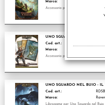
Marca:
Raven
Accessorio per Uno Sguardo nel Buio in
UNO SGUARDO NEL BUIO - MA
Cod. art.:
RDSB
Marca:
Raven
Accessorio per Uno Sguardo nel Buio in
UNO SGUARDO NEL BUIO - IL
Cod. art.:
RDSB
Marca:
Raven
Librogame per Uno Sguardo nel Buio i