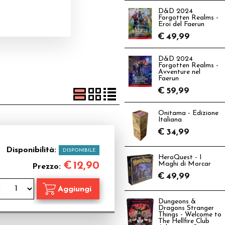
D&D 2024
Forgotten Realms -
Eroi del Faerun
€
49,99
D&D 2024
Forgotten Realms -
Avventure nel
Faerun
€
59,99
Onitama - Edizione
Italiana
€
34,99
Disponibilità:
DISPONIBILE
HeroQuest - I
€
12,90
Maghi di Morcar
Prezzo:
€
49,99
Dungeons &
Dragons Stranger
Things - Welcome to
The Hellfire Club