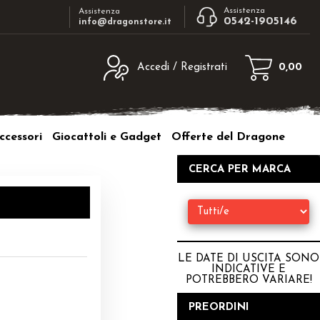
Assistenza
Assistenza
0542-1905146
info@dragonstore.it
Accedi / Registrati
0,00
egistrato
Sono un nuovo cliente
ne inserisci il nome
Se non sei ancora registrato sul nostro
ccessori
Giocattoli e Gadget
Offerte del Dragone
d e poi clicca sul
sito clicca sul pulsante "Registrati"
"Accedi"
CERCA PER MARCA
tente:
ord:
LE DATE DI USCITA SONO
INDICATIVE E
POTREBBERO VARIARE
!
a password?
PREORDINI