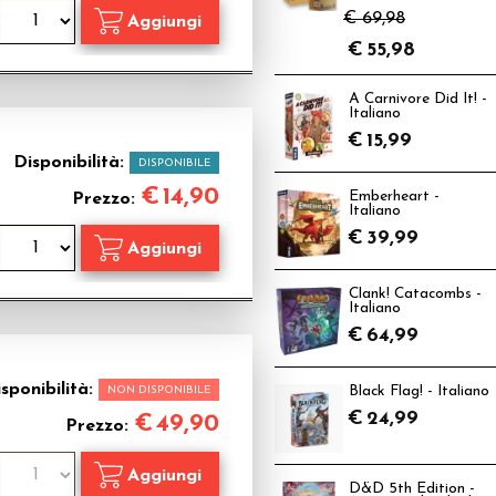
€ 69,98
€
55,98
A Carnivore Did It! -
Italiano
€
15,99
Disponibilità:
DISPONIBILE
€
14,90
Emberheart -
Prezzo:
Italiano
€
39,99
Clank! Catacombs -
Italiano
€
64,99
sponibilità:
NON DISPONIBILE
Black Flag! - Italiano
€
24,99
€
49,90
Prezzo:
D&D 5th Edition -