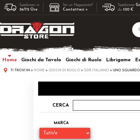
Spedizioni in
Sei un Negoziante?
Spedizione
Gr
24/72 Ore
Contattaci >
da
100 €
Home
Giochi da Tavolo
Giochi di Ruolo
Librigame
Ed
TI TROVI IN
HOME
GIOCHI DI RUOLO
GDR ITALIANO
UNO SGUARDO 
CERCA
MARCA