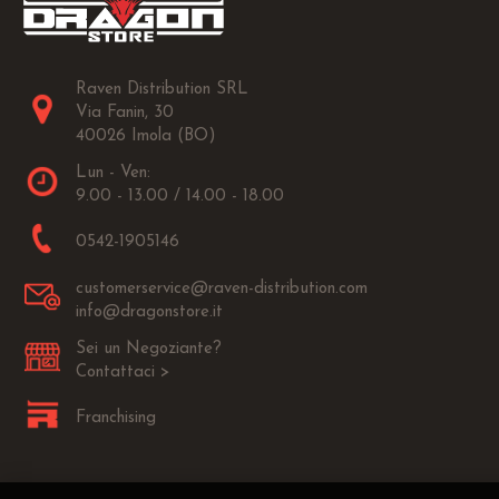
Raven Distribution SRL
Via Fanin, 30
40026 Imola (BO)
Lun - Ven:
9.00 - 13.00 / 14.00 - 18.00
0542-1905146
customerservice@raven-distribution.com
info@dragonstore.it
Sei un Negoziante?
Contattaci >
Franchising