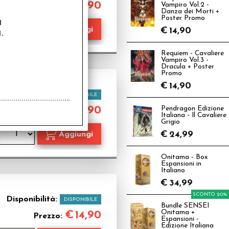
€
39,90
Vampiro Vol.2 -
Prezzo:
Danza dei Morti +
Poster Promo
a
€
14,90
.
Requiem - Cavaliere
Vampiro Vol.3 -
Dracula + Poster
Promo
€
14,90
Disponibilità:
DISPONIBILE
€
19,90
Pendragon Edizione
Prezzo:
Italiana - Il Cavaliere
Grigio
€
24,99
Onitama - Box
Espansioni in
Italiano
€
34,99
SCONTO 20%
Disponibilità:
DISPONIBILE
Bundle SENSEI
Onitama +
€
14,90
Prezzo:
Espansioni -
Edizione Italiana