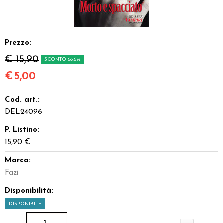
Dadi
Accessori
Prezzo:
€ 15,90
SCONTO 68.6%
Giocattoli e Gadget
€
5,00
Offerte del Dragone
Cod. art.:
DEL24096
P. Listino:
15,90 €
Marca:
Fazi
Disponibilità:
DISPONIBILE