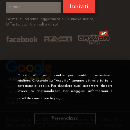
Iscriviti
Iscriviti ti terremo aggiornato sulle nuove uscite,
Offerte, Sconti e molto altro!
Questo sito usa i cookie per fornirti un'esperienza
migliore. Cliccando su "Accetta" saranno attivate tutte le
categorie di cookie. Per decidere quali accettare, cliccare
Recensioni Verificate
invece su "Personalizza". Per maggiori informazioni è
I nostri clienti soddisfatti
valgono più di mille parole
possibile consultare la pagina
Privacy
.
vedi le recensioni >
Personalizza
Raven Distribution SRL - Via Fanin 30, 40026 Imola (BO) - P.Iva
02360891200 - R.E.A. 540705 di Bologna - Cap.Soc. 10000 Euro