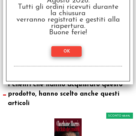
Agosto 2026.
Tutti gli ordini ricevuti durante
la chiusura
verranno registrati e gestiti alla
riapertura.
Buone ferie!
OFFERTA RAVEN PRIME
- True Blood HBO -
Night Eternal Card
Game
€ 39,95
€
19,90
I clienti che hanno acquistato questo
prodotto, hanno scelto anche questi
articoli
SCONTO 68.6%