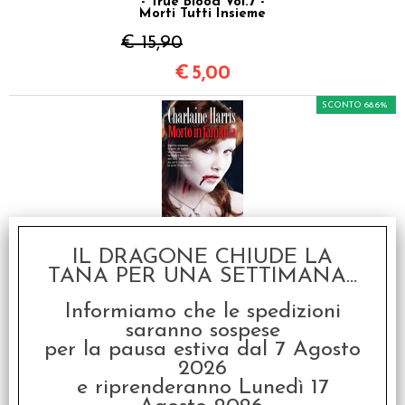
- True Blood Vol.7 -
Morti Tutti Insieme
€ 15,90
€
5,00
SCONTO 68.6%
OFFERTA RAVEN PRIME
IL DRAGONE CHIUDE LA
- True Blood Vol.10 -
Morto in Famiglia
TANA PER UNA SETTIMANA...
€ 15,90
Informiamo che le spedizioni
€
5,00
saranno sospese
per la pausa estiva dal 7 Agosto
SCONTO 50.2%
2026
e riprenderanno Lunedì 17