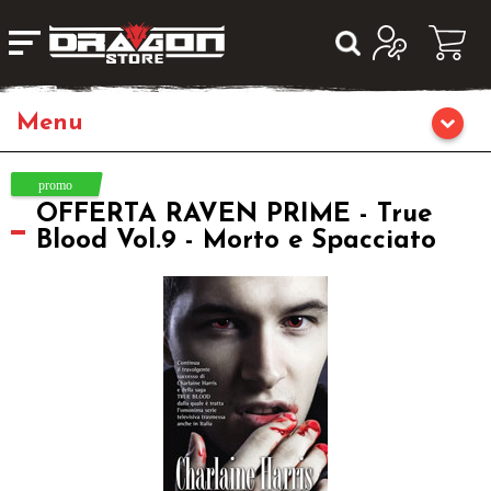
Giochi da Tavolo
OFFERTA RAVEN PRIME - True
Giochi di Ruolo
Blood Vol.9 - Morto e Spacciato
Librigame
Editoria
Giochi di Carte Collezionabili
Miniature