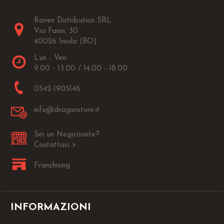
Raven Distribution SRL
Via Fanin, 30
40026 Imola (BO)
Lun - Ven:
9.00 - 13.00 / 14.00 - 18.00
0542-1905146
info@dragonstore.it
Sei un Negoziante?
Contattaci >
Franchising
INFORMAZIONI