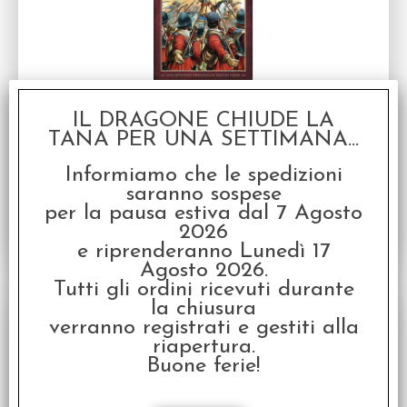
Field of Glory - Renaissance
Regolamento per Guerre nel Rinascimento
IL DRAGONE CHIUDE LA
TANA PER UNA SETTIMANA...
Disponibilità:
DISPONIBILE
€
35,00
Prezzo:
Informiamo che le spedizioni
saranno sospese
per la pausa estiva dal 7 Agosto
2026
e riprenderanno Lunedì 17
Agosto 2026.
Tutti gli ordini ricevuti durante
la chiusura
verranno registrati e gestiti alla
riapertura.
Buone ferie!