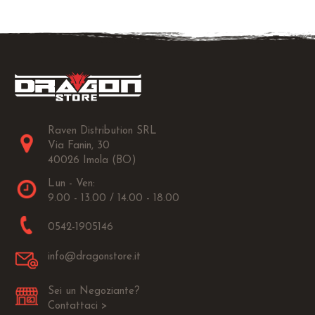
Raven Distribution SRL
Via Fanin, 30
40026 Imola (BO)
Lun - Ven:
9.00 - 13.00 / 14.00 - 18.00
0542-1905146
info@dragonstore.it
Sei un Negoziante?
Contattaci >