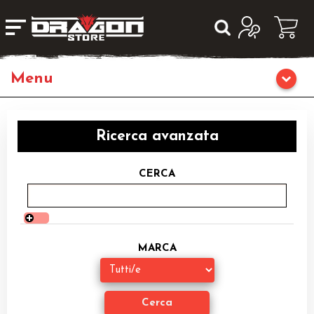
Home
Ricerca avanzata
Giochi da Tavolo
CERCA
Giochi di Ruolo
Librigame
MARCA
Editoria
Giochi di Carte Collezionabili