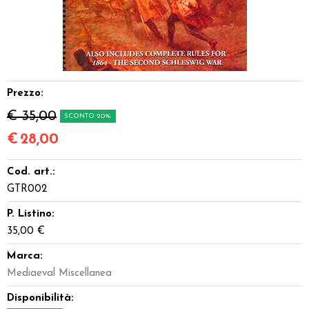
Dadi
Accessori
Giocattoli e Gadget
Prezzo:
€ 35,00
SCONTO 20%
Offerte del Dragone
€
28,00
Cod. art.:
GTR002
P. Listino:
35,00 €
Marca:
Mediaeval Miscellanea
Disponibilità: