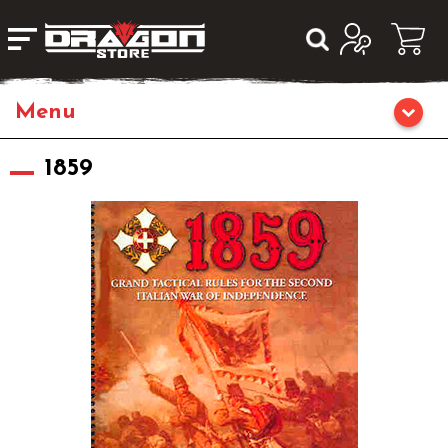
Home
1859
Giochi da Tavolo
Giochi di Ruolo
Librigame
Fumetti & Romanzi
Giochi di Carte Collezionabili