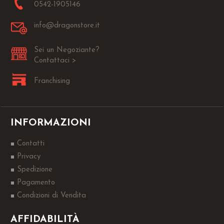
0542-1905146
info@dragonstore.it
Sei un Negoziante?
Contattaci >
Franchising
INFORMAZIONI
Contatti
Privacy
Spedizione
Pagamento
Condizioni di Vendita
AFFIDABILITÀ