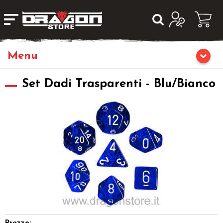
Home
Set Dadi Trasparenti - Blu/Bianco
Giochi da Tavolo
Giochi di Ruolo
Librigame
Editoria
Giochi di Carte Collezionabili