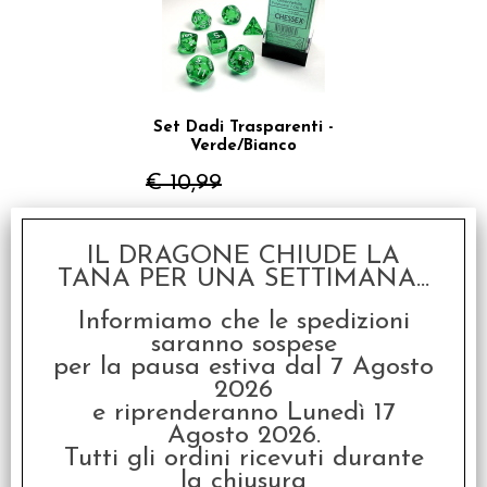
Set Dadi Trasparenti -
Verde/Bianco
€ 10,99
€
8,79
IL DRAGONE CHIUDE LA
TANA PER UNA SETTIMANA...
SCONTO 20%
Informiamo che le spedizioni
saranno sospese
per la pausa estiva dal 7 Agosto
2026
e riprenderanno Lunedì 17
Agosto 2026.
Tutti gli ordini ricevuti durante
Set Dadi Trasparenti -
la chiusura
Viola/Bianco