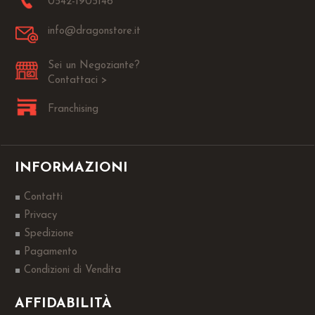
0542-1905146
info@dragonstore.it
Sei un Negoziante?
Contattaci >
Franchising
INFORMAZIONI
Contatti
Privacy
Spedizione
Pagamento
Condizioni di Vendita
AFFIDABILITÀ