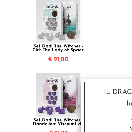
Set Dadi The Witcher -
Ciri: The Lady of Space
and Time
€
21,00
IL DRA
I
Set Dadi The Witcher -
Dandelion: Viscount de
Lettenhove