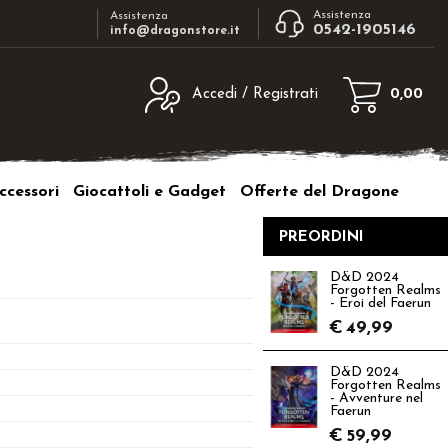
Assistenza
Assistenza
0542-1905146
info@dragonstore.it
Accedi / Registrati
0,00
egistrato
Sono un nuovo cliente
ne inserisci il nome
Se non sei ancora registrato sul nostro
ccessori
Giocattoli e Gadget
Offerte del Dragone
d e poi clicca sul
sito clicca sul pulsante "Registrati"
"Accedi"
PREORDINI
tente:
D&D 2024
Forgotten Realms
ord:
- Eroi del Faerun
€
49,99
D&D 2024
Forgotten Realms
- Avventure nel
a password?
Faerun
€
59,99