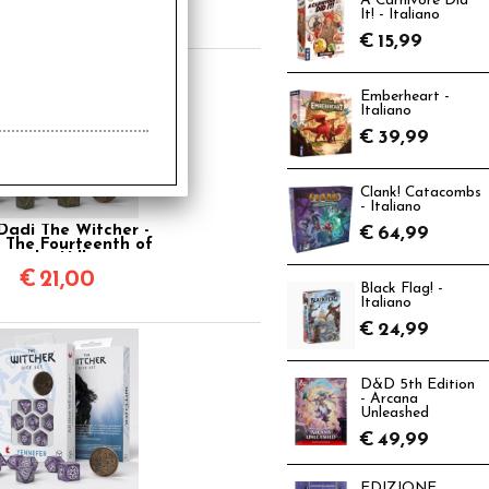
A Carnivore Did
€
21,99
It! - Italiano
€
15,99
Emberheart -
Italiano
€
39,99
Clank! Catacombs
- Italiano
Dadi The Witcher -
€
64,99
s: The Fourteenth of
the Hill
€
21,00
Black Flag! -
Italiano
€
24,99
D&D 5th Edition
- Arcana
Unleashed
€
49,99
EDIZIONE