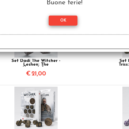
€
21,99
Buone ferie!
Set Dadi The Witcher -
Set 
Leshen: The
Tris
Shapeshifter
€
21,00