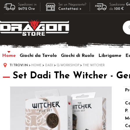
Spedizioni in
Sei un Negoziante?
Spedizione
Gr
24/72 Ore
Contattaci >
da
100 €
Home
Giochi da Tavolo
Giochi di Ruolo
Librigame
Ed
TI TROVI IN
HOME
DADI
Q-WORKSHOP
THE WITCHER
Set Dadi The Witcher - Ge
Pr
Co
P.
M
Co