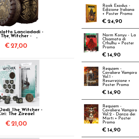
Rook Exodus -
Edizione Italiana
+ Poster Promo
€
24,90
olotto Lanciadadi -
Norm Konyu - La
The Witcher -
Chiamata di
ndelion: Amico di
Cthulhu + Poster
Pegasus
€
27,00
Promo
€
14,90
Requiem -
Cavaliere Vampiro
Vol.1 -
Resurrezione +
Poster Promo
€
14,90
Requiem -
Dadi The Witcher -
Cavaliere Vampiro
iri: The Zireael
Vol.2 - Danza dei
Morti + Poster
Promo
€
21,00
€
14,90