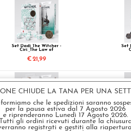
Set Dadi The Witcher -
Set 
Ciri: The Law of
C
Surprise
€
21,99
GONE CHIUDE LA TANA PER UNA SETTI
nformiamo che le spedizioni saranno sospe
per la pausa estiva dal 7 Agosto 2026
e riprenderanno Lunedì 17 Agosto 2026.
Set Dadi The Witcher -
Set 
Tutti gli ordini ricevuti durante la chiusur
Geralt: The Silver Sword
Gera
verranno registrati e gestiti alla riapertura