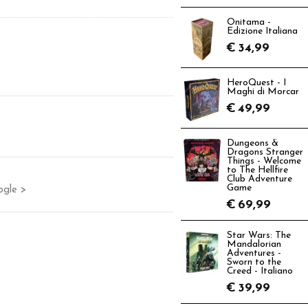
Onitama -
Edizione Italiana
€
34,99
HeroQuest - I
Maghi di Morcar
€
49,99
Dungeons &
Dragons Stranger
Things - Welcome
to The Hellfire
Club Adventure
Game
ogle >
€
69,99
Star Wars: The
Mandalorian
Adventures -
Sworn to the
Creed - Italiano
€
39,99