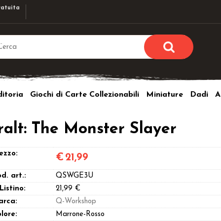
atuita
Sono già r
Per completare l'ordi
itoria
Giochi di Carte Collezionabili
Miniature
Dadi
A
utente e la passwor
pulsante 
Nome u
ralt: The Monster Slayer
Passw
ezzo:
€
21,99
d. art.:
QSWGE3U
 Listino:
21,99 €
arca:
Q-Workshop
Hai perso l
lore:
Marrone-Rosso