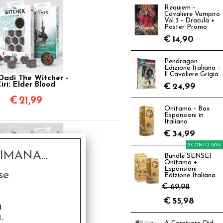
Requiem -
Cavaliere Vampiro
Vol.3 - Dracula +
Poster Promo
€
14,90
Pendragon
Edizione Italiana -
Il Cavaliere Grigio
Dadi The Witcher -
iri: Elder Blood
€
24,99
€
21,99
Onitama - Box
Espansioni in
Italiano
€
34,99
SCONTO 20%
MANA...
Bundle SENSEI
Onitama +
Espansioni -
se
Edizione Italiana
€ 69,98
€
55,98
Dadi The Witcher -
a
lt: The White Wolf
.