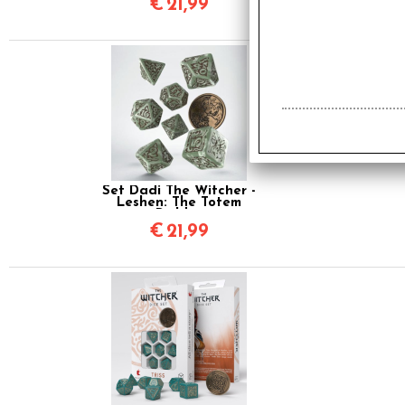
€
21,99
Set Dadi The Witcher -
Leshen: The Totem
Builder
€
21,99