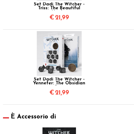
Set Dadi The Witcher -
Triss: The Beautiful
Healer
€
21,99
Set Dadi The Witcher -
Yennefer: The Obsidian
Star
€
21,99
È Accessorio di