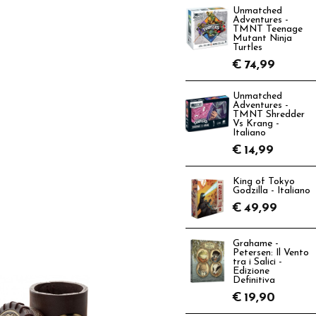
Unmatched
Adventures -
TMNT Teenage
Mutant Ninja
Turtles
€
74,99
Unmatched
Adventures -
TMNT Shredder
Vs Krang -
Italiano
€
14,99
King of Tokyo
Godzilla - Italiano
€
49,99
Grahame -
Petersen: Il Vento
tra i Salici -
Edizione
Definitiva
€
19,90