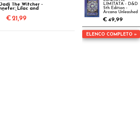
LIMITATA - D&D
Dadi The Witcher -
5th Edition -
nnefer: Lilac and
Arcana Unleashed
Gooseberries
€
21,99
€
49,99
ELENCO COMPLETO »