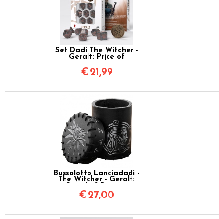
Set Dadi The Witcher -
Geralt: Price of
Neutrality
€
21,99
Bussolotto Lanciadadi -
The Witcher - Geralt:
Sword of Destiny
€
27,00