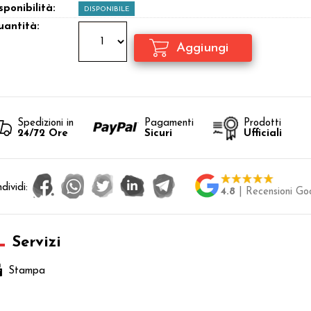
sponibilità:
DISPONIBILE
antità:
Spedizioni in
Pagamenti
Prodotti
24/72 Ore
Sicuri
Ufficiali
dividi:
4.8
| Recensioni Go
Servizi
Stampa