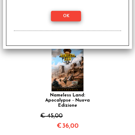
I clienti che hanno acquistato questo
prodotto, hanno scelto anche questi
articoli
SCONTO 20%
Nameless Land:
Apocalypse - Nuova
Edizione
€ 45,00
€
36,00