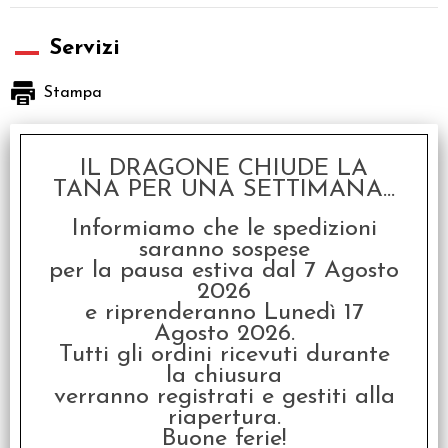
Servizi
Stampa
Descrizione
IL DRAGONE CHIUDE LA
TANA PER UNA SETTIMANA...
10 Thunders Box Set
Informiamo che le spedizioni
saranno sospese
Malifaux, Seconda Edizione ambienta le sue storie in una Terra
per la pausa estiva dal 7 Agosto
alternativa dove il gotico si mescola allo steampunk e il senso
2026
dell'horrow dell'epoca vittoriana si adatta perfettamente al
e riprenderanno Lunedì 17
clima del Wild West.
Agosto 2026.
Tutti gli ordini ricevuti durante
Malifaux rinnova completamente le regole del gioco: mostri,
la chiusura
necropunks e ibridi uomo-macchina saranno i protagonisti di
verranno registrati e gestiti alla
avventure che vi terranno con il fiato sospeso.
riapertura.
Buone ferie!
Ogni miniatura è alta circa 30 mm.