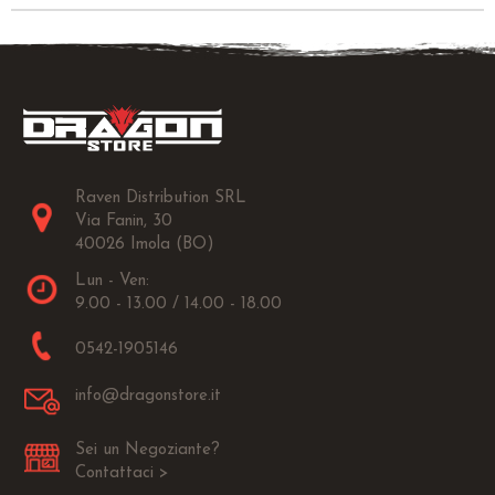
Raven Distribution SRL
Via Fanin, 30
40026 Imola (BO)
Lun - Ven:
9.00 - 13.00 / 14.00 - 18.00
0542-1905146
info@dragonstore.it
Sei un Negoziante?
Contattaci >