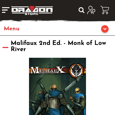
Home
Malifaux 2nd Ed. - Monk of Low
River
Giochi da Tavolo
Giochi di Ruolo
Librigame
Editoria
Giochi di Carte Collezionabili