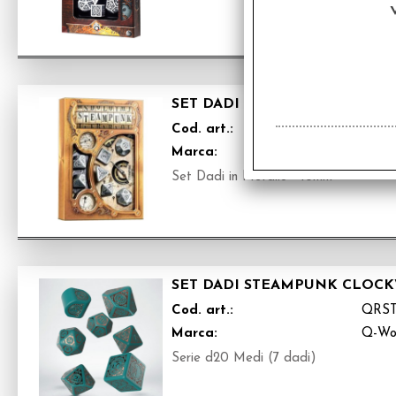
SET DADI IN METALLO - STEA
Cod. art.:
QSM
Marca:
Q-Wo
Set Dadi in Metallo - 16mm
SET DADI STEAMPUNK CLOCK
Cod. art.:
QRS
Marca:
Q-Wo
Serie d20 Medi (7 dadi)