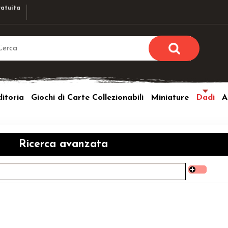
atuita
Sono già r
Per completare l'ordi
itoria
Giochi di Carte Collezionabili
Miniature
Dadi
A
utente e la passwor
pulsante 
Nome u
Ricerca avanzata
Passw
Hai perso l