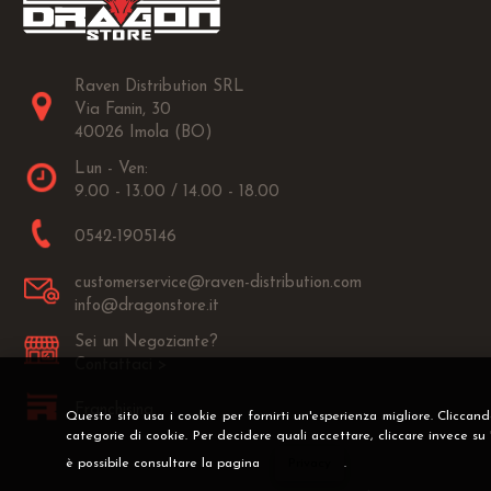
Raven Distribution SRL
Via Fanin, 30
40026 Imola (BO)
Lun - Ven:
9.00 - 13.00 / 14.00 - 18.00
0542-1905146
customerservice@raven-distribution.com
info@dragonstore.it
Sei un Negoziante?
Contattaci >
Franchising
Questo sito usa i cookie per fornirti un'esperienza migliore. Cliccan
categorie di cookie. Per decidere quali accettare, cliccare invece su
è possibile consultare la pagina
Privacy
.