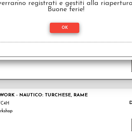
verranno registrati e gestiti alla riapertura
Buone ferie!
MPUNK (7)
ST35
rkshop
WORK - NAUTICO: TURCHESE, RAME
D
TC4H
rkshop