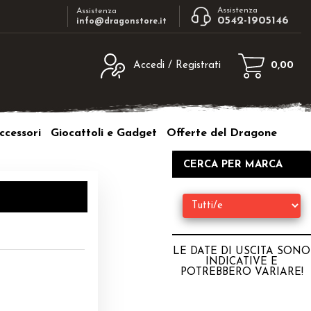
Assistenza
Assistenza
0542-1905146
info@dragonstore.it
Accedi / Registrati
0,00
egistrato
Sono un nuovo cliente
ne inserisci il nome
Se non sei ancora registrato sul nostro
ccessori
Giocattoli e Gadget
Offerte del Dragone
d e poi clicca sul
sito clicca sul pulsante "Registrati"
"Accedi"
CERCA PER MARCA
tente:
ord:
LE DATE DI USCITA SONO
INDICATIVE E
POTREBBERO VARIARE
!
a password?