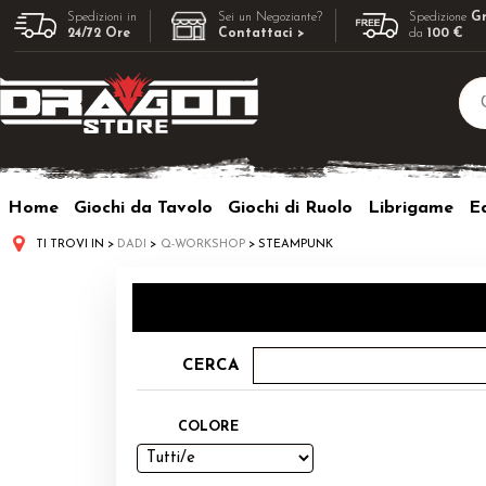
Spedizioni in
Sei un Negoziante?
Spedizione
Gr
24/72 Ore
Contattaci >
da
100 €
Home
Giochi da Tavolo
Giochi di Ruolo
Librigame
Ed
TI TROVI IN
DADI
Q-WORKSHOP
STEAMPUNK
CERCA
COLORE