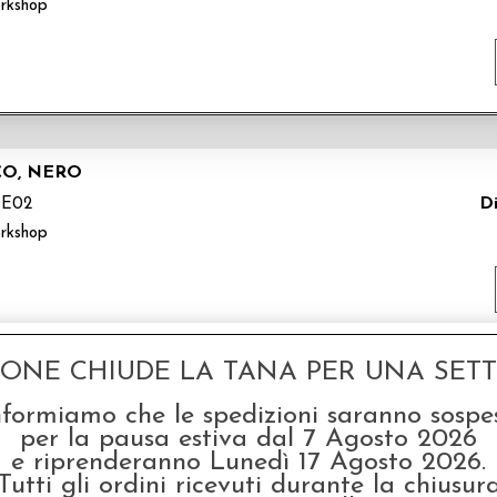
rkshop
CO, NERO
Di
TE02
rkshop
GONE CHIUDE LA TANA PER UNA SETTI
WORK - BIANCO, NERO
nformiamo che le spedizioni saranno sospe
TC02
per la pausa estiva dal 7 Agosto 2026
e riprenderanno Lunedì 17 Agosto 2026.
rkshop
Tutti gli ordini ricevuti durante la chiusur