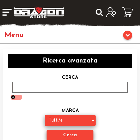
Giochi da Tavolo
Ricerca avanzata
Giochi di Ruolo
CERCA
Librigame
Editoria
MARCA
Giochi di Carte Collezionabili
Miniature