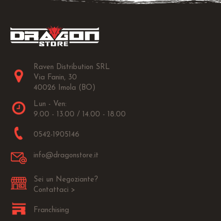
Raven Distribution SRL
Via Fanin, 30
40026 Imola (BO)
Lun - Ven:
9.00 - 13.00 / 14.00 - 18.00
0542-1905146
info@dragonstore.it
Sei un Negoziante?
Contattaci >
Franchising