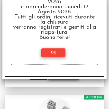
2026
SCONTO 20%
e riprenderanno Lunedì 17
Agosto 2026.
Tutti gli ordini ricevuti durante
la chiusura
verranno registrati e gestiti alla
riapertura.
Buone ferie!
Set Dadi Steampunk Clockwork - Nautico:
Turchese, Rame
Serie d20 Medi (7 dadi)
Disponibilità:
PROSSIMAMENTE
€
12,80
€ 15,99
Prezzo:
SCONTO 20%