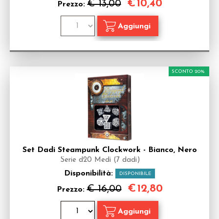
€
10,40
€ 13,00
Prezzo:
SCONTO 20%
Set Dadi Steampunk Clockwork - Bianco, Nero
Serie d20 Medi (7 dadi)
Disponibilità:
DISPONIBILE
€
12,80
€ 16,00
Prezzo: