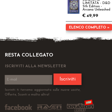
LIMITATA - D&D
5th Edition -
Arcana Unleashed
€
49,99
ELENCO COMPLETO »
RESTA COLLEGATO
ISCRIVITI ALLA NEWSLETTER
Iscriviti
Iscriviti ti terremo aggiornato sulle nuove uscite,
Offerte, Sconti e molto altro!