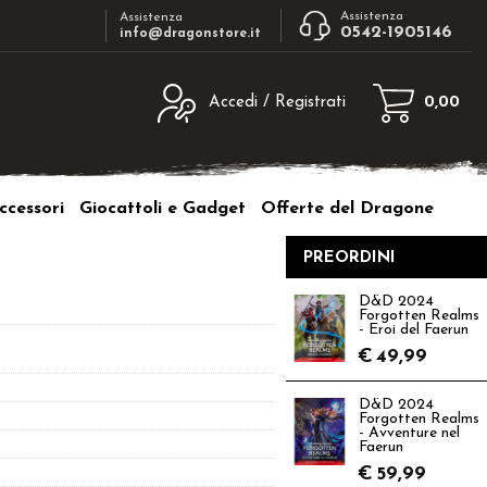
Assistenza
Assistenza
0542-1905146
info@dragonstore.it
Accedi / Registrati
0,00
egistrato
Sono un nuovo cliente
ne inserisci il nome
Se non sei ancora registrato sul nostro
ccessori
Giocattoli e Gadget
Offerte del Dragone
d e poi clicca sul
sito clicca sul pulsante "Registrati"
"Accedi"
PREORDINI
tente:
D&D 2024
Forgotten Realms
ord:
- Eroi del Faerun
€
49,99
D&D 2024
Forgotten Realms
- Avventure nel
a password?
Faerun
€
59,99