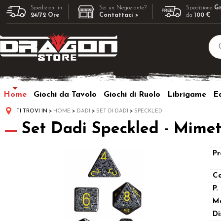
Spedizioni in
Sei un Negoziante?
Spedizione
Gr
24/72 Ore
Contattaci >
da
100 €
Home
Giochi da Tavolo
Giochi di Ruolo
Librigame
Ed
TI TROVI IN
HOME
DADI
SET DI DADI
SPECKLED
Set Dadi Speckled - Mimet
Pr
Co
P.
M
Di