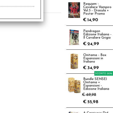
€
5,50
Requiem -
Cavaliere Vampiro
Vol.3 - Dracula +
Poster Promo
€
14,90
Pendragon
Edizione Italiana -
Il Cavaliere Grigio
€
24,99
Onitama - Box
Espansioni in
Italiano
€
34,99
SCONTO 20%
Bundle SENSEI
Onitama +
Espansioni -
Edizione Italiana
€ 69,98
€
55,98