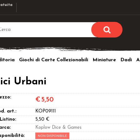
atuita
Sono già r
Per completare l'ordi
itoria
Giochi di Carte Collezionabili
Miniature
Dadi
A
utente e la passwor
pulsante 
Nome u
ici Urbani
Passw
ezzo:
€
5,50
d. art.:
KOP09111
 Listino:
5,50 €
arca:
Koplow Dice & Games
Hai perso l
sponibilità:
NON DISPONIBILE