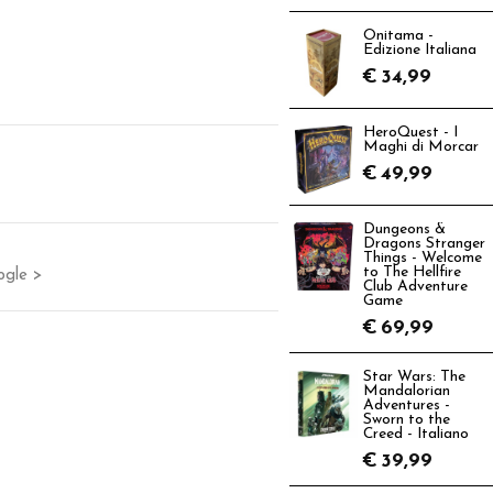
Onitama -
Edizione Italiana
€
34,99
HeroQuest - I
Maghi di Morcar
€
49,99
Dungeons &
Dragons Stranger
Things - Welcome
to The Hellfire
ogle >
Club Adventure
Game
€
69,99
Star Wars: The
Mandalorian
Adventures -
Sworn to the
Creed - Italiano
€
39,99