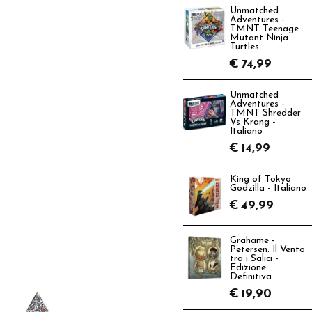
Unmatched
Adventures -
TMNT Teenage
Mutant Ninja
Turtles
€
74,99
Unmatched
Adventures -
TMNT Shredder
Vs Krang -
Italiano
€
14,99
King of Tokyo
Godzilla - Italiano
€
49,99
Grahame -
Petersen: Il Vento
tra i Salici -
Edizione
Definitiva
€
19,90