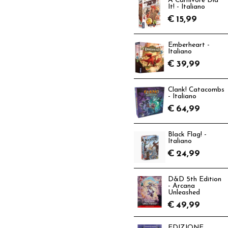
A Carnivore Did
It! - Italiano
€
15,99
Emberheart -
Italiano
€
39,99
Clank! Catacombs
- Italiano
€
64,99
Black Flag! -
Italiano
€
24,99
D&D 5th Edition
- Arcana
Unleashed
€
49,99
EDIZIONE