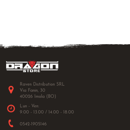
Raven Distribution SRL
Via Fanin, 30
40026 Imola (BO)
Lun - Ven:
9.00 - 13.00 / 14.00 - 18.00
0542-1905146