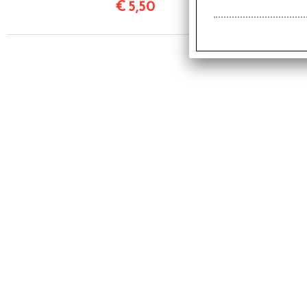
€
5,50