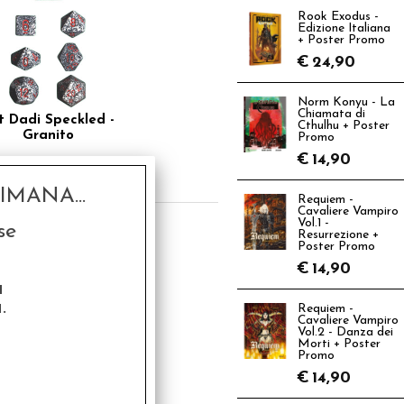
Rook Exodus -
Edizione Italiana
+ Poster Promo
€
24,90
Norm Konyu - La
Chiamata di
t Dadi Speckled -
Cthulhu + Poster
Granito
Promo
€
14,90
€
5,50
MANA...
Requiem -
Cavaliere Vampiro
Vol.1 -
se
Resurrezione +
Poster Promo
€
14,90
a
.
Requiem -
Cavaliere Vampiro
Vol.2 - Danza dei
Morti + Poster
Promo
t Dadi Speckled -
€
14,90
Cobalto