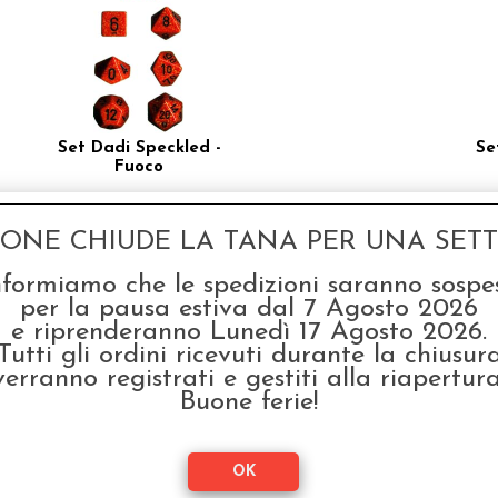
Set Dadi Speckled -
Se
Fuoco
€
5,50
GONE CHIUDE LA TANA PER UNA SETTI
nformiamo che le spedizioni saranno sospe
per la pausa estiva dal 7 Agosto 2026
e riprenderanno Lunedì 17 Agosto 2026.
Tutti gli ordini ricevuti durante la chiusur
verranno registrati e gestiti alla riapertura
Buone ferie!
Set Dadi Speckled -
Se
Terra