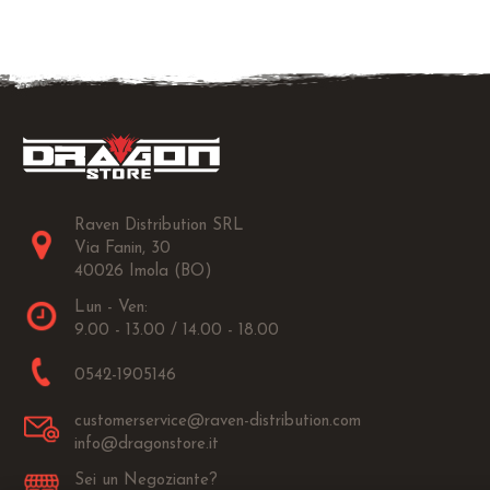
Raven Distribution SRL
Via Fanin, 30
40026 Imola (BO)
Lun - Ven:
9.00 - 13.00 / 14.00 - 18.00
0542-1905146
customerservice@raven-distribution.com
info@dragonstore.it
Sei un Negoziante?