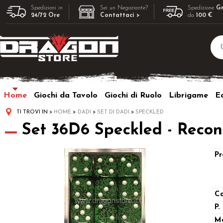
Spedizioni in
Sei un Negoziante?
Spedizione
Gr
24/72 Ore
Contattaci >
da
100 €
Home
Giochi da Tavolo
Giochi di Ruolo
Librigame
Ed
TI TROVI IN
HOME
DADI
SET DI DADI
SPECKLED
Set 36D6 Speckled - Recon
Pr
Co
P.
M