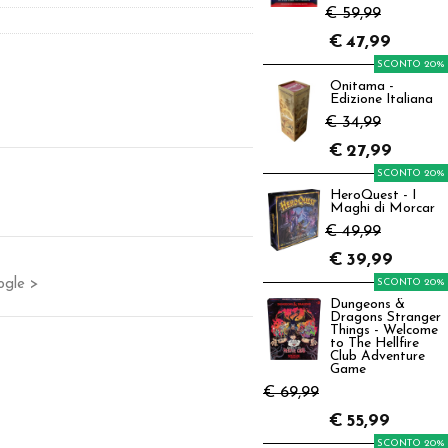
€ 59,99
€
47,99
SCONTO 20%
Onitama -
Edizione Italiana
€ 34,99
€
27,99
SCONTO 20%
HeroQuest - I
Maghi di Morcar
€ 49,99
€
39,99
ogle >
SCONTO 20%
Dungeons &
Dragons Stranger
Things - Welcome
to The Hellfire
Club Adventure
Game
€ 69,99
€
55,99
SCONTO 20%