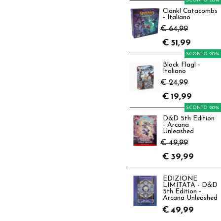
SCONTO 20%
Clank! Catacombs
- Italiano
€ 64,99
€
51,99
SCONTO 20%
Black Flag! -
Italiano
€ 24,99
€
19,99
SCONTO 20%
D&D 5th Edition
- Arcana
Unleashed
€ 49,99
€
39,99
EDIZIONE
LIMITATA - D&D
5th Edition -
Arcana Unleashed
€
49,99