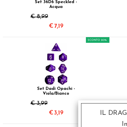
Set 36D6 Speckled -
Acqua
€ 8,99
€
7,19
SCONTO 20%
Set Dadi Opachi -
Viola/Bianco
€ 3,99
IL DRA
€
3,19
I
SCONTO 20%