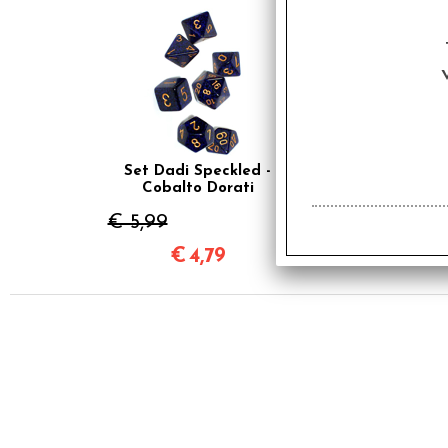
Set Dadi Speckled -
Cobalto Dorati
€ 5,99
€
4,79