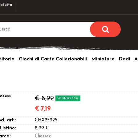
atuita
Sono già r
Per completare l'ordi
itoria
Giochi di Carte Collezionabili
Miniature
Dadi
A
utente e la passwor
pulsante 
Nome u
Passw
ezzo:
€ 8,99
SCONTO 20%
€
7,19
d. art.:
CHX25925
Hai perso l
 Listino:
8,99 €
arca:
Chessex