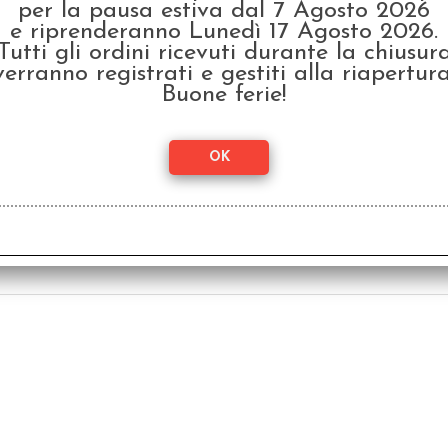
per la pausa estiva dal 7 Agosto 2026
e riprenderanno Lunedì 17 Agosto 2026.
Tutti gli ordini ricevuti durante la chiusur
verranno registrati e gestiti alla riapertura
Buone ferie!
Set Dadi Speckled -
Se
Fuoco
€ 5,99
€ 5
€
4,79