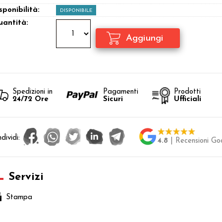
sponibilità:
DISPONIBILE
antità:
Spedizioni in
Pagamenti
Prodotti
24/72 Ore
Sicuri
Ufficiali
dividi:
4.8
| Recensioni Go
Servizi
Stampa