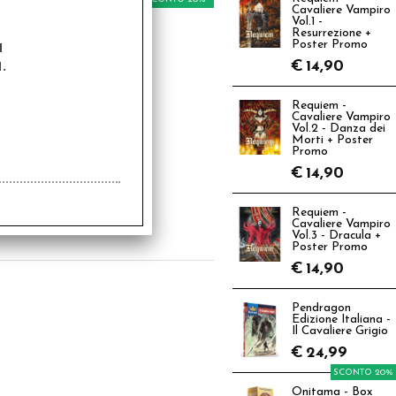
Cavaliere Vampiro
Vol.1 -
Resurrezione +
a
Poster Promo
.
€
14,90
Requiem -
Cavaliere Vampiro
Vol.2 - Danza dei
Morti + Poster
t Dadi Speckled -
Promo
Mimetici Artici
€
14,90
,99
Requiem -
€
4,79
Cavaliere Vampiro
Vol.3 - Dracula +
Poster Promo
€
14,90
Pendragon
Edizione Italiana -
Il Cavaliere Grigio
€
24,99
SCONTO 20%
Onitama - Box