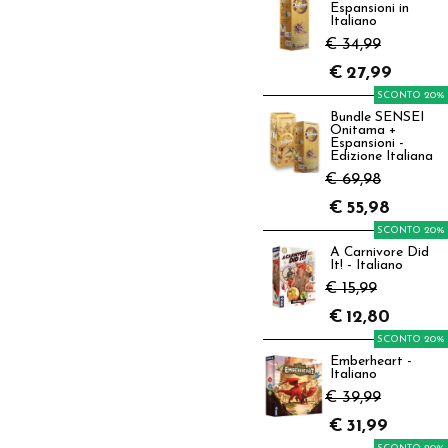
Espansioni in
Italiano
€ 34,99
€
27,99
SCONTO 20%
Bundle SENSEI
Onitama +
Espansioni -
Edizione Italiana
€ 69,98
€
55,98
SCONTO 20%
A Carnivore Did
It! - Italiano
€ 15,99
€
12,80
SCONTO 20%
Emberheart -
Italiano
€ 39,99
€
31,99