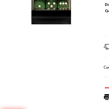
Di
Qu
Con