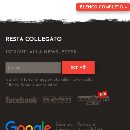
ELENCO COMPLETO »
RESTA COLLEGATO
ISCRIVITI ALLA NEWSLETTER
Iscriviti
Iscriviti ti terremo aggiornato sulle nuove uscite,
Offerte, Sconti e molto altro!
Recensioni Verificate
I nostri clienti soddisfatti