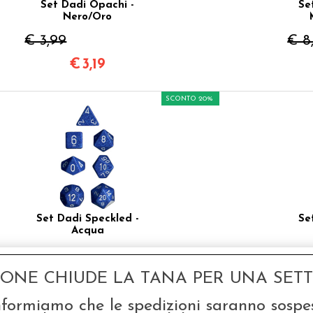
Set Dadi Opachi -
Se
Nero/Oro
€ 3,99
€ 8
€
3,19
SCONTO 20%
Set Dadi Speckled -
Se
Acqua
€ 5,99
€ 8
GONE CHIUDE LA TANA PER UNA SETTI
€
4,79
nformiamo che le spedizioni saranno sospe
SCONTO 20%