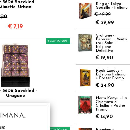
t 36D6 Speckled -
King of Tokyo
Mimetici Urbani
Godzilla - Italiano
€ 49,99
,99
€
39,99
€
7,19
Grahame -
Petersen: Il Vento
SCONTO 20%
tra i Salici -
Edizione
Definitiva
€
19,90
Rook Exodus -
Edizione Italiana
+ Poster Promo
€
24,90
t 36D6 Speckled -
Uragano
Norm Konyu - La
Chiamata di
,99
Cthulhu + Poster
Promo
MANA...
€
7,19
€
14,90
se
Requiem -
SCONTO 20%