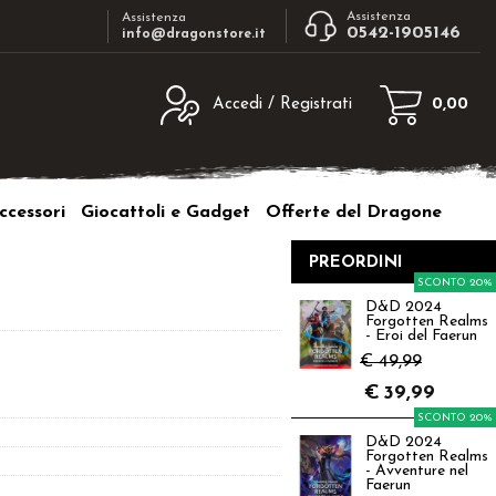
Assistenza
Assistenza
0542-1905146
info@dragonstore.it
Accedi / Registrati
0,00
egistrato
Sono un nuovo cliente
ne inserisci il nome
Se non sei ancora registrato sul nostro
ccessori
Giocattoli e Gadget
Offerte del Dragone
d e poi clicca sul
sito clicca sul pulsante "Registrati"
"Accedi"
PREORDINI
tente:
SCONTO 20%
D&D 2024
Forgotten Realms
ord:
- Eroi del Faerun
€ 49,99
€
39,99
SCONTO 20%
D&D 2024
a password?
Forgotten Realms
- Avventure nel
Faerun