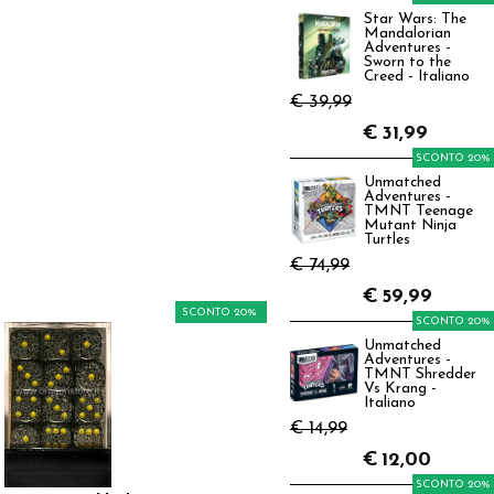
Star Wars: The
Mandalorian
Adventures -
Sworn to the
Creed - Italiano
€ 39,99
€
31,99
SCONTO 20%
Unmatched
Adventures -
TMNT Teenage
Mutant Ninja
Turtles
€ 74,99
€
59,99
SCONTO 20%
SCONTO 20%
Unmatched
Adventures -
TMNT Shredder
Vs Krang -
Italiano
€ 14,99
€
12,00
SCONTO 20%