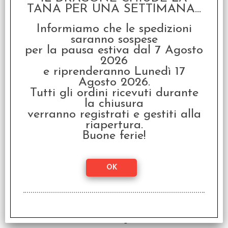
TANA PER UNA SETTIMANA...
Informiamo che le spedizioni
saranno sospese
per la pausa estiva dal 7 Agosto
Set 36D6 Speckled -
2026
Crepuscolo
e riprenderanno Lunedì 17
€ 8,99
Agosto 2026.
Tutti gli ordini ricevuti durante
€
7,19
la chiusura
verranno registrati e gestiti alla
riapertura.
SCONTO 20%
Buone ferie!
Set 36D6 Speckled -
Vulcano Argento