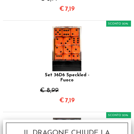
€
7,19
SCONTO 20%
Set 36D6 Speckled -
Fuoco
€ 8,99
€
7,19
SCONTO 20%
IL DRAGONE CHIUDE LA