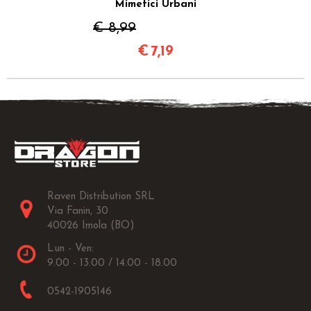
Mimetici Urbani
€ 8,99
€
7,19
Raven Distribution SRL
Via Fanin, 30
40026 Imola (BO)
Lun - Ven:
9.00 - 13.00 / 14.00 - 18.00
0542-1905146