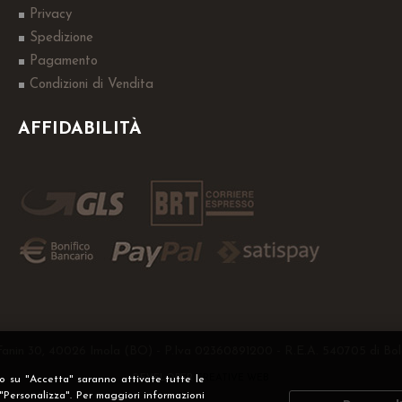
Privacy
Spedizione
Pagamento
Condizioni di Vendita
AFFIDABILITÀ
Fanin 30, 40026 Imola (BO) - P.Iva 02360891200 - R.E.A. 540705 di Bol
DEVELOPER
CREATIVE WEB
do su "Accetta" saranno attivate tutte le
 "Personalizza". Per maggiori informazioni