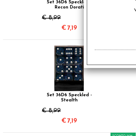
Set 36D6 Speckled -
Recon Dorati
€ 8,99
€
7,19
SCONTO 20%
Set 36D6 Speckled -
Stealth
€ 8,99
€
7,19
SCONTO 20%