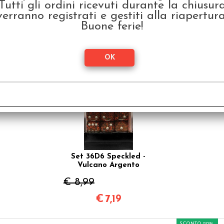
Tutti gli ordini ricevuti durante la chiusur
Set 36D6 Speckled -
Mercurio
verranno registrati e gestiti alla riapertura
Buone ferie!
€ 8,99
€
7,19
SCONTO 20%
Set 36D6 Speckled -
Vulcano Argento
€ 8,99
€
7,19
SCONTO 20%