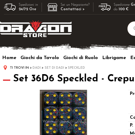
Spedizioni in
Sei un Negoziante?
Spedizione
Gr
24/72 Ore
Contattaci >
da
100 €
Home
Giochi da Tavolo
Giochi di Ruolo
Librigame
Ed
TI TROVI IN
DADI
SET DI DADI
SPECKLED
Set 36D6 Speckled - Crepu
Pr
Co
P.
M