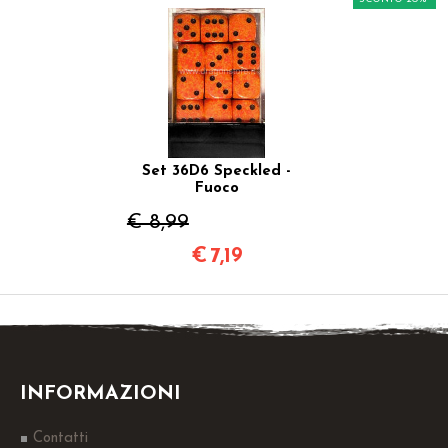
Set 36D6 Speckled -
Fuoco
€ 8,99
€
7,19
INFORMAZIONI
Contatti