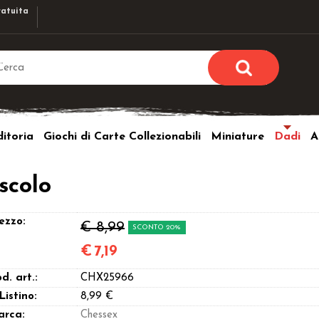
atuita
Sono già r
Per completare l'ordi
itoria
Giochi di Carte Collezionabili
Miniature
Dadi
A
utente e la passwor
pulsante 
Nome u
scolo
Passw
ezzo:
€ 8,99
SCONTO 20%
€
7,19
d. art.:
CHX25966
Hai perso l
 Listino:
8,99 €
arca:
Chessex