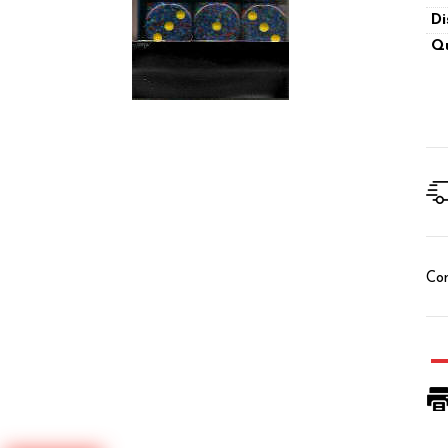
Di
Qu
Con