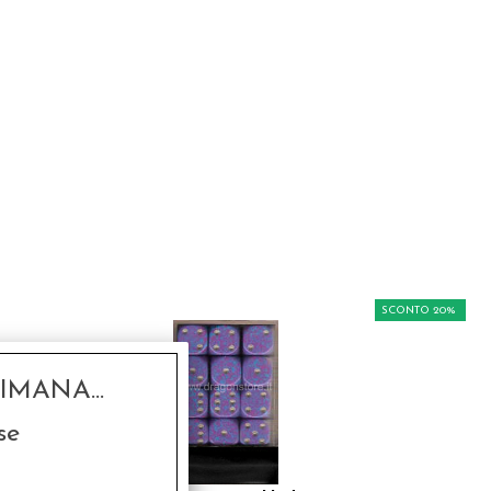
SCONTO 20%
MANA...
se