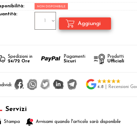
sponibilità:
NON DISPONIBILE
antità:
Spedizioni in
Pagamenti
Prodotti
24/72 Ore
Sicuri
Ufficiali
dividi:
4.8
| Recensioni Go
Servizi
Stampa
Avvisami quando l'articolo sarà disponibile