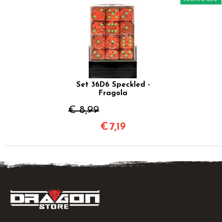
Set 36D6 Speckled -
Fragola
€ 8,99
€
7,19