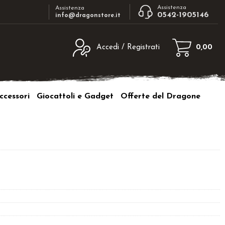
Assistenza
Assistenza
0542-1905146
info@dragonstore.it
Accedi / Registrati
0,00
egistrato
Sono un nuovo cliente
ne inserisci il nome
Se non sei ancora registrato sul nostro
ccessori
Giocattoli e Gadget
Offerte del Dragone
d e poi clicca sul
sito clicca sul pulsante "Registrati"
"Accedi"
tente:
ord:
a password?