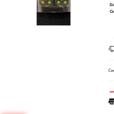
Di
Qu
Con