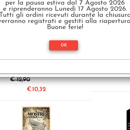
per la pausa estiva dal 7 Agosto 2026
e riprenderanno Lunedì 17 Agosto 2026.
Tutti gli ordini ricevuti durante la chiusur
SCONTO 20%
verranno registrati e gestiti alla riapertura
Buone ferie!
Dedalo Vol.3 - L'Altra
Il M
Porta
€ 12,90
€
10,32