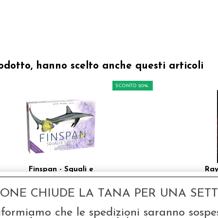
odotto, hanno scelto anche questi articoli
SCONTO 20%
Finspan - Squali e
Ray
Coralli
GONE CHIUDE LA TANA PER UNA SETTI
€ 29,99
€ 1
€
23,99
nformiamo che le spedizioni saranno sospe