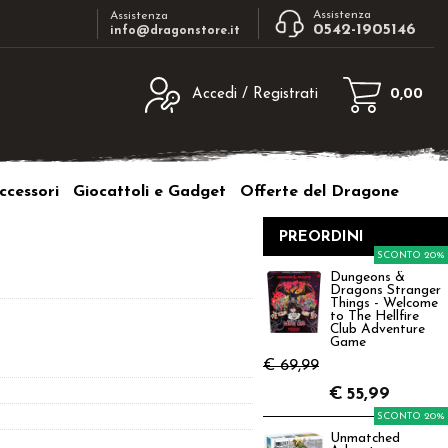
Assistenza
Assistenza
0542-1905146
info@dragonstore.it
Accedi / Registrati
0,00
egistrato
Sono un nuovo cliente
ne inserisci il nome
Se non sei ancora registrato sul nostro
ccessori
Giocattoli e Gadget
Offerte del Dragone
d e poi clicca sul
sito clicca sul pulsante "Registrati"
"Accedi"
PREORDINI
tente:
SCONTO 20%
Dungeons &
Dragons Stranger
ord:
Things - Welcome
to The Hellfire
Club Adventure
Game
€ 69,99
€
55,99
a password?
SCONTO 20%
Unmatched