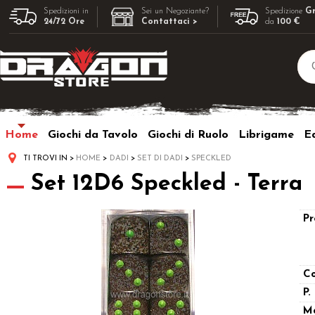
Spedizioni in
Sei un Negoziante?
Spedizione
Gr
24/72 Ore
Contattaci >
da
100 €
Home
Giochi da Tavolo
Giochi di Ruolo
Librigame
Ed
TI TROVI IN
HOME
DADI
SET DI DADI
SPECKLED
Set 12D6 Speckled - Terra
Pr
Co
P.
M