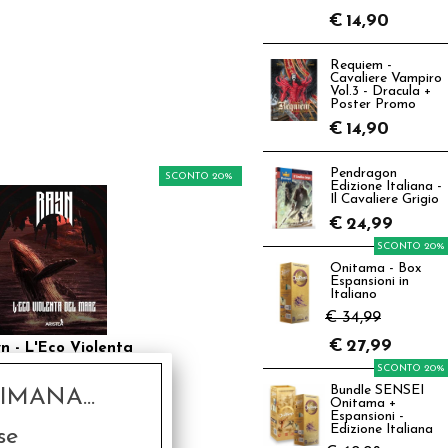
€
14,90
Requiem -
Cavaliere Vampiro
Vol.3 - Dracula +
Poster Promo
€
14,90
Pendragon
SCONTO 20%
Edizione Italiana -
Il Cavaliere Grigio
€
24,99
SCONTO 20%
Onitama - Box
Espansioni in
Italiano
€ 34,99
€
27,99
n - L'Eco Violenta
del Mare
SCONTO 20%
Bundle SENSEI
MANA...
0,00
Onitama +
Espansioni -
€
8,00
Edizione Italiana
se