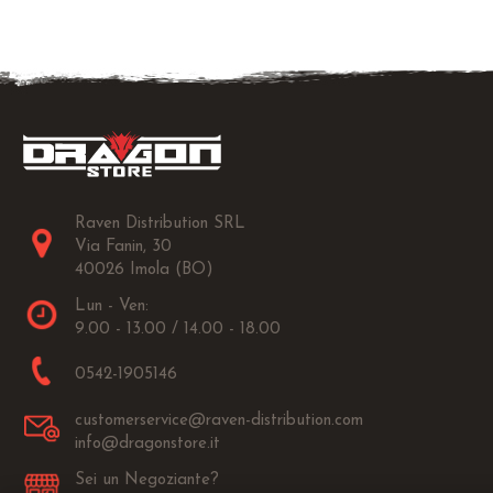
Raven Distribution SRL
Via Fanin, 30
40026 Imola (BO)
Lun - Ven:
9.00 - 13.00 / 14.00 - 18.00
0542-1905146
customerservice@raven-distribution.com
info@dragonstore.it
Sei un Negoziante?