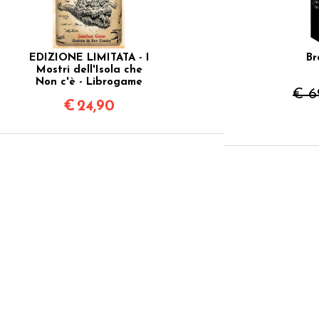
EDIZIONE LIMITATA - I
Br
Mostri dell'Isola che
Non c'è - Librogame
€ 6
€
24,90