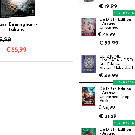
€
19,99
SCONTO 20%
D&D 5th Edition
- Arcana
ass: Birmingham -
Unleashed
Italiano
€ 49,99
9,99
€
39,99
€
55,99
EDIZIONE
LIMITATA - D&D
5th Edition -
Arcana Unleashed
€
49,99
SCONTO 20%
D&D 5th Edition
- Arcana
Unleashed: Map
Pack
€ 26,99
€
21,59
SCONTO 20%
D&D 5th Edition
- Arcana