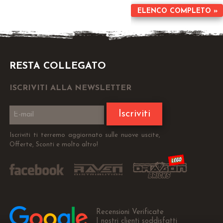
ELENCO COMPLETO »
RESTA COLLEGATO
ISCRIVITI ALLA NEWSLETTER
Iscriviti
Iscriviti ti terremo aggiornato sulle nuove uscite,
Offerte, Sconti e molto altro!
Recensioni Verificate
I nostri clienti soddisfatti