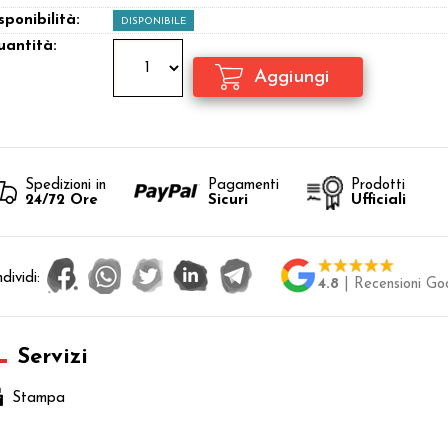
sponibilità:
DISPONIBILE
antità:
Spedizioni in
Pagamenti
Prodotti
24/72 Ore
Sicuri
Ufficiali
dividi:
4.8
| Recensioni Go
Servizi
Stampa