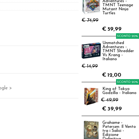
Adventures -
TMNT Teenage
Mutant Ninja
Turtles
€ 74,99
€
59,99
SCONTO 20%
Unmatched
Adventures -
TMNT Shredder
Vs Krang -
Italiano
€ 14,99
€
12,00
SCONTO 20%
ogle >
King of Tokyo
Godzilla - Italiano
€ 49,99
€
39,99
Grahame -
Petersen: Il Vento
tra i Salici -
Edizione
Definitiva