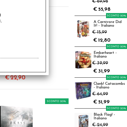
€ 69,98
€
55,98
a
SCONTO 20%
.
A Carnivore Did
It! - Italiano
€ 15,99
€
12,80
SCONTO 20%
Emberheart -
Italiano
€ 39,99
alvagio Mago di OZ
- Librogame
€
31,99
€
22,90
SCONTO 20%
Clank! Catacombs
- Italiano
€ 64,99
€
51,99
SCONTO 20%
SCONTO 20%
Black Flag! -
Italiano
€ 24,99