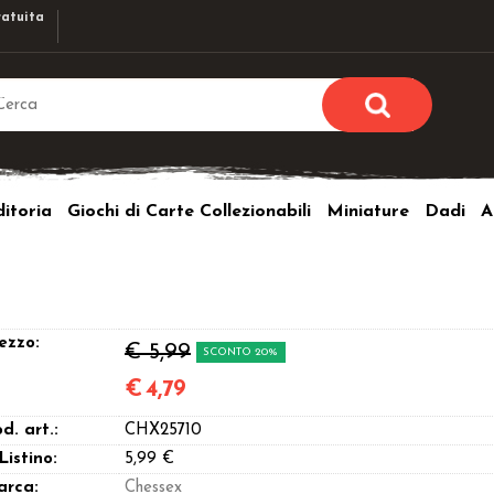
atuita
Sono già r
Per completare l'ordi
itoria
Giochi di Carte Collezionabili
Miniature
Dadi
A
utente e la passwor
pulsante 
Nome u
Passw
ezzo:
€ 5,99
SCONTO 20%
€
4,79
d. art.:
CHX25710
Hai perso l
 Listino:
5,99 €
arca:
Chessex