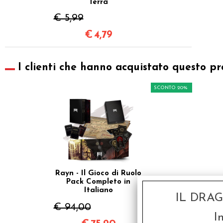
Terra
€ 5,99
€
4,79
I clienti che hanno acquistato questo pr
SCONTO 20%
Rayn - Il Gioco di Ruolo
Pack Completo in
Italiano
IL DRA
€ 94,00
I