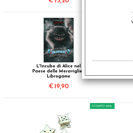
€
75,20
L'Incubo di Alice nel
Paese delle Meraviglie -
Librogame
€
19,90
SCONTO 20%