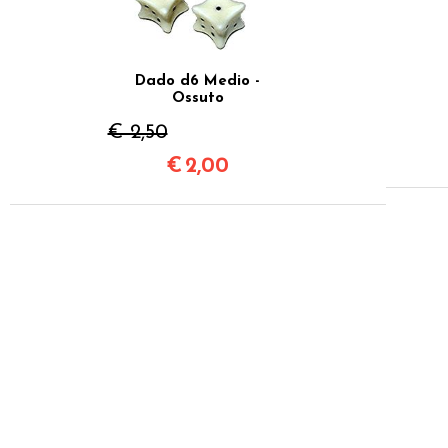
Dado d6 Medio -
Ossuto
€ 2,50
€
2,00