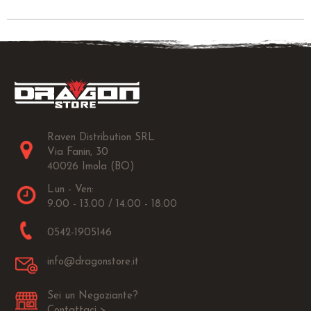
Raven Distribution SRL
Via Fanin, 30
40026 Imola (BO)
Lun - Ven:
9.00 - 13.00 / 14.00 - 18.00
0542-1905146
info@dragonstore.it
Sei un Negoziante?
Contattaci >