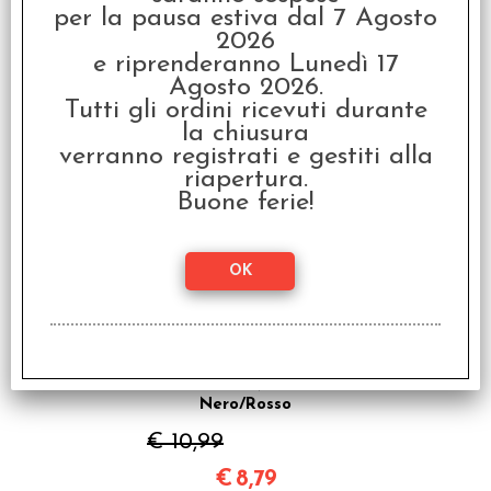
per la pausa estiva dal 7 Agosto
2026
Mice and Mystics -
e riprenderanno Lunedì 17
Edizione Italiana
Agosto 2026.
€ 79,99
Tutti gli ordini ricevuti durante
la chiusura
€
63,99
verranno registrati e gestiti alla
riapertura.
Buone ferie!
SCONTO 20%
Set Dadi Velvet -
Nero/Rosso
€ 10,99
€
8,79