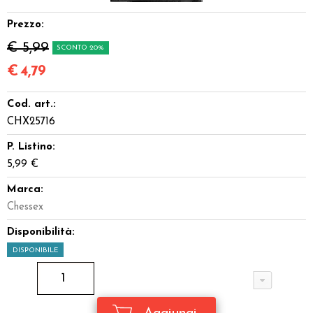
Dadi
Prezzo:
€ 5,99
SCONTO 20%
Accessori
€
4,79
Giocattoli e Gadget
Cod. art.:
Offerte del Dragone
CHX25716
P. Listino:
5,99 €
Marca:
Chessex
Disponibilità:
DISPONIBILE