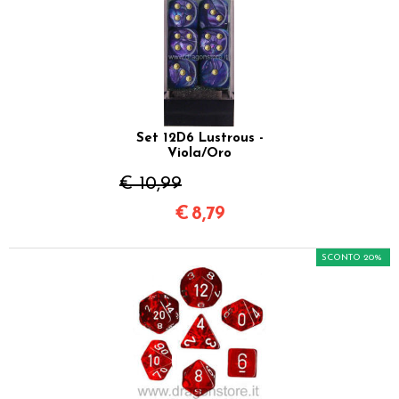
Set 12D6 Lustrous -
Viola/Oro
€ 10,99
€
8,79
SCONTO 20%