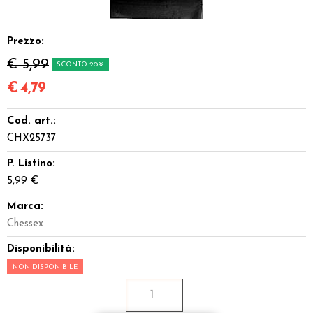
Dadi
Prezzo:
Accessori
€ 5,99
SCONTO 20%
Giocattoli e Gadget
€
4,79
Cod. art.:
Offerte del Dragone
CHX25737
P. Listino:
5,99 €
Marca:
Chessex
Disponibilità:
NON DISPONIBILE