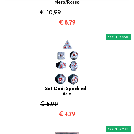
Nero/Rosso
€ 10,99
€
8,79
SCONTO 20%
Set Dadi Speckled -
Aria
€ 5,99
€
4,79
SCONTO 20%