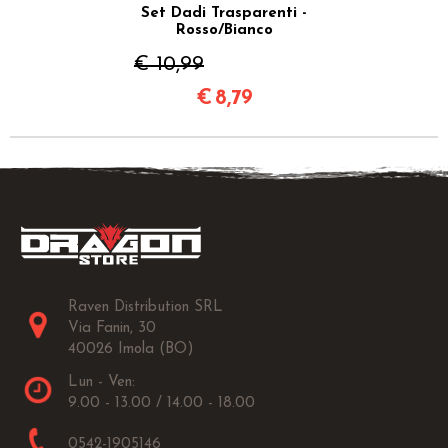
Set Dadi Trasparenti -
Rosso/Bianco
€ 10,99
€
8,79
Raven Distribution SRL
Via Fanin, 30
40026 Imola (BO)
Lun - Ven:
9.00 - 13.00 / 14.00 - 18.00
0542-1905146