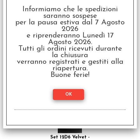
Informiamo che le spedizioni
saranno sospese
per la pausa estiva dal 7 Agosto
2026
e riprenderanno Lunedì 17
Agosto 2026.
Set Dadi Trasparenti -
Trasparente/Bianco
Tutti gli ordini ricevuti durante
la chiusura
€ 10,99
verranno registrati e gestiti alla
riapertura.
€
8,79
Buone ferie!
SCONTO 20%
Set 12D6 Velvet -