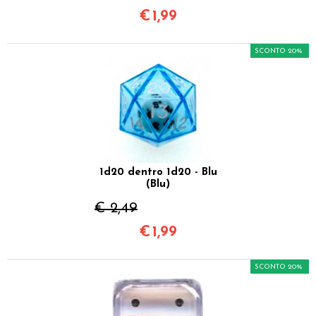
€
1,99
SCONTO 20%
1d20 dentro 1d20 - Blu
(Blu)
€ 2,49
€
1,99
SCONTO 20%