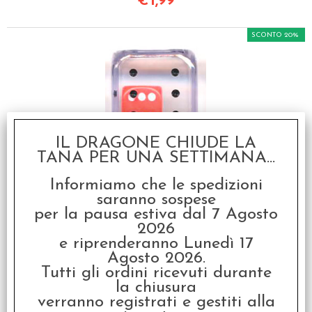
€
1,99
SCONTO 20%
IL DRAGONE CHIUDE LA
1d6 dentro 1d6 -
TANA PER UNA SETTIMANA...
Trasparente (Bianco)
Informiamo che le spedizioni
€ 2,49
saranno sospese
per la pausa estiva dal 7 Agosto
€
1,99
2026
e riprenderanno Lunedì 17
SCONTO 20%
Agosto 2026.
Tutti gli ordini ricevuti durante
la chiusura
verranno registrati e gestiti alla