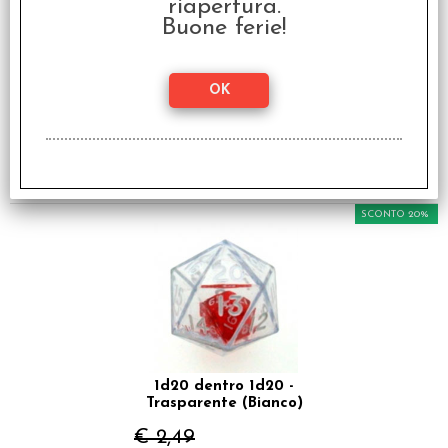
riapertura.
Buone ferie!
1d6 dentro 1d6 - Blu
(Blu)
€ 2,49
€
1,99
SCONTO 20%
1d20 dentro 1d20 -
Trasparente (Bianco)
€ 2,49