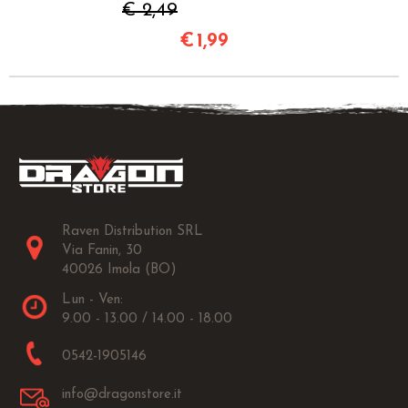
€ 2,49
€
1,99
Raven Distribution SRL
Via Fanin, 30
40026 Imola (BO)
Lun - Ven:
9.00 - 13.00 / 14.00 - 18.00
0542-1905146
info@dragonstore.it