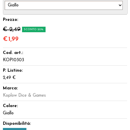
Dadi
Prezzo:
Accessori
€ 2,49
SCONTO 20%
Giocattoli e Gadget
€
1,99
Offerte del Dragone
Cod. art.:
KOP10303
P. Listino:
2,49 €
Marca:
Koplow Dice & Games
Colore:
Giallo
Disponibilità: