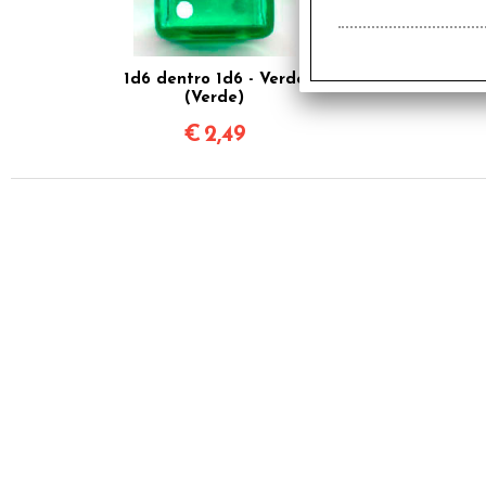
1d6 dentro 1d6 - Verde
(Verde)
€
2,49