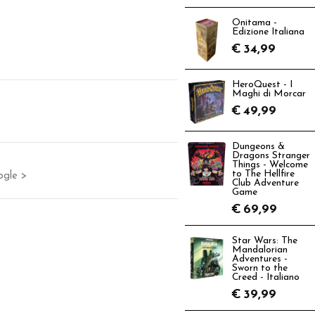
Onitama -
Edizione Italiana
€
34,99
HeroQuest - I
Maghi di Morcar
€
49,99
Dungeons &
Dragons Stranger
Things - Welcome
to The Hellfire
ogle >
Club Adventure
Game
€
69,99
Star Wars: The
Mandalorian
Adventures -
Sworn to the
Creed - Italiano
€
39,99