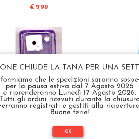
€
2,99
GONE CHIUDE LA TANA PER UNA SETTI
1d6 dentro 1d6 - Viola
1d2
nformiamo che le spedizioni saranno sospe
(Viola Scuro)
per la pausa estiva dal 7 Agosto 2026
e riprenderanno Lunedì 17 Agosto 2026.
€
2,49
Tutti gli ordini ricevuti durante la chiusur
verranno registrati e gestiti alla riapertura
Buone ferie!