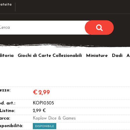
atuita
Sono già r
Per completare l'ordi
itoria
Giochi di Carte Collezionabili
Miniature
Dadi
A
utente e la passwor
pulsante 
Nome u
Passw
ezzo:
€
2,99
d. art.:
KOP10305
 Listino:
2,99 €
arca:
Koplow Dice & Games
Hai perso l
sponibilità:
DISPONIBILE