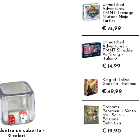
Unmatched
Adventures -
TMNT Teenage
Mutant Ninja
Turtles
€
74,99
Unmatched
Adventures -
TMNT Shredder
Vs Krang -
Italiano
€
14,99
King of Tokyo
Godzilla - Italiano
€
49,99
Grahame -
Petersen: Il Vento
tra i Salici -
Edizione
Definitiva
€
19,90
dentro un cubetto -
2 colori