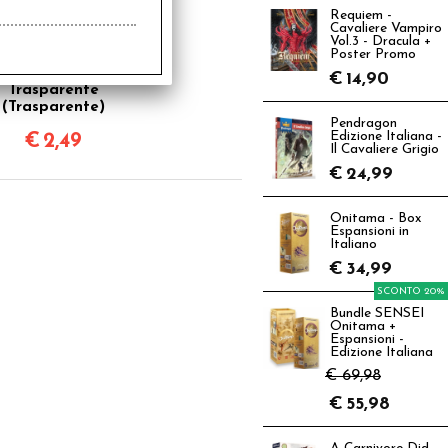
Requiem -
Cavaliere Vampiro
Vol.3 - Dracula +
Poster Promo
d10 dentro 1d10 -
€
14,90
Trasparente
(Trasparente)
Pendragon
Edizione Italiana -
€
2,49
Il Cavaliere Grigio
€
24,99
Onitama - Box
Espansioni in
Italiano
€
34,99
SCONTO 20%
Bundle SENSEI
Onitama +
Espansioni -
Edizione Italiana
€ 69,98
€
55,98