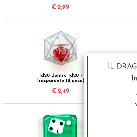
€
2,99
IL DRA
1d20 dentro 1d20 -
I
Trasparente (Bianco)
€
2,49