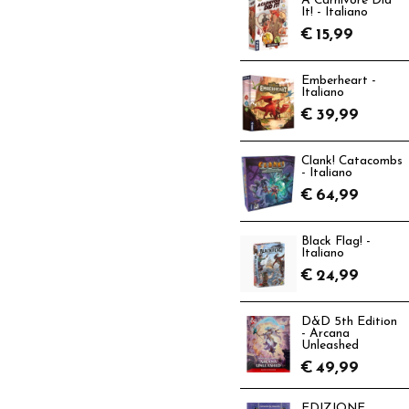
A Carnivore Did
It! - Italiano
€
15,99
Emberheart -
Italiano
€
39,99
Clank! Catacombs
- Italiano
€
64,99
Black Flag! -
Italiano
€
24,99
D&D 5th Edition
- Arcana
Unleashed
€
49,99
EDIZIONE