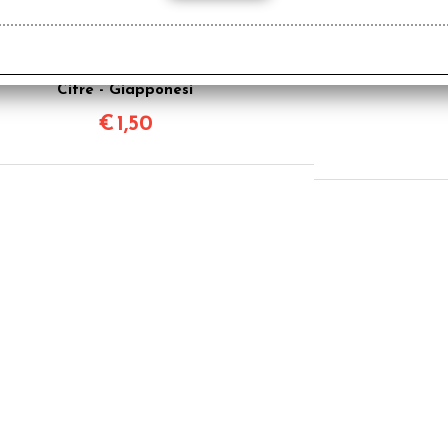
Dado d6 Big - Numeri in
1
Cifre - Giapponesi
€
1,50