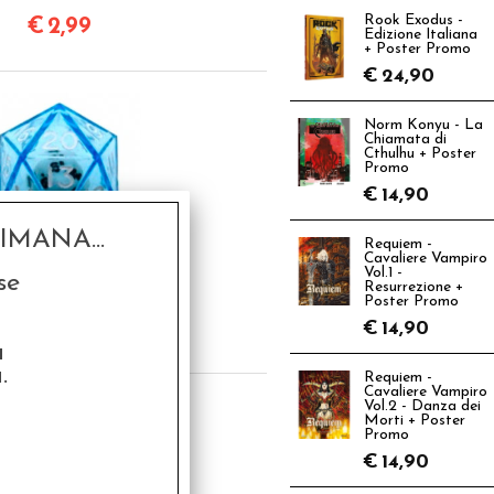
Rook Exodus -
€
2,99
Edizione Italiana
+ Poster Promo
€
24,90
Norm Konyu - La
Chiamata di
Cthulhu + Poster
Promo
€
14,90
MANA...
Requiem -
Cavaliere Vampiro
0 dentro 1d20 - Blu
Vol.1 -
se
Resurrezione +
(Blu)
Poster Promo
€
2,49
€
14,90
a
.
Requiem -
Cavaliere Vampiro
Vol.2 - Danza dei
Morti + Poster
Promo
€
14,90