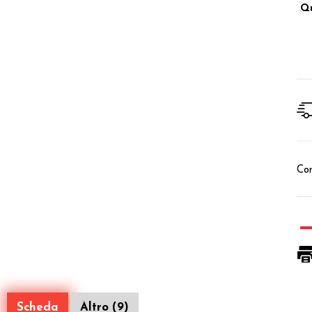
Qu
Con
Scheda
Altro (9)