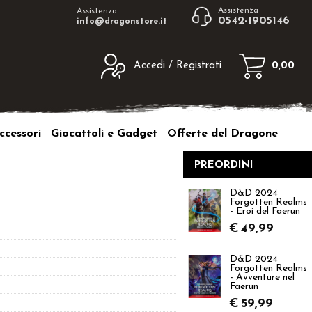
Assistenza
Assistenza
0542-1905146
info@dragonstore.it
Accedi / Registrati
0,00
egistrato
Sono un nuovo cliente
ne inserisci il nome
Se non sei ancora registrato sul nostro
ccessori
Giocattoli e Gadget
Offerte del Dragone
d e poi clicca sul
sito clicca sul pulsante "Registrati"
"Accedi"
PREORDINI
tente:
D&D 2024
Forgotten Realms
ord:
- Eroi del Faerun
€
49,99
D&D 2024
Forgotten Realms
- Avventure nel
a password?
Faerun
€
59,99