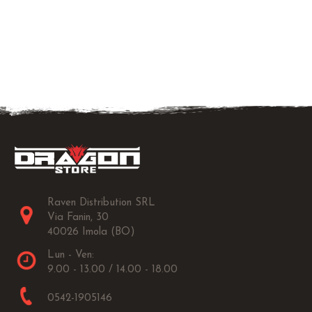
Raven Distribution SRL
Via Fanin, 30
40026 Imola (BO)
Lun - Ven:
9.00 - 13.00 / 14.00 - 18.00
0542-1905146