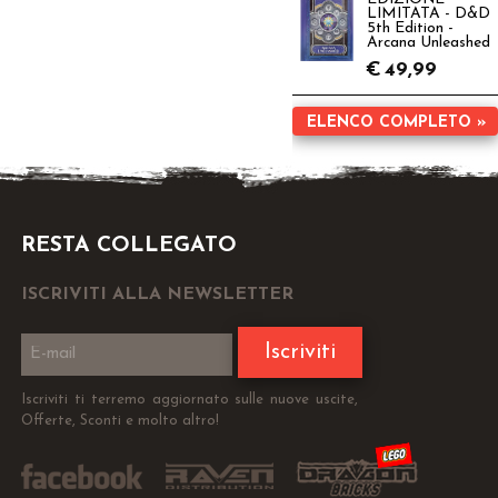
LIMITATA - D&D
5th Edition -
Arcana Unleashed
€
49,99
ELENCO COMPLETO »
RESTA COLLEGATO
ISCRIVITI ALLA NEWSLETTER
Iscriviti
Iscriviti ti terremo aggiornato sulle nuove uscite,
Offerte, Sconti e molto altro!