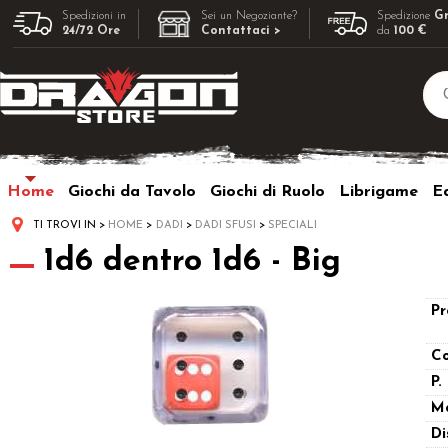
Spedizioni in
Sei un Negoziante?
Spedizione
Gr
24/72 Ore
Contattaci >
da
100 €
Home
Giochi da Tavolo
Giochi di Ruolo
Librigame
Ed
TI TROVI IN
HOME
DADI
DADI SFUSI
SPECIALI
1d6 dentro 1d6 - Big
Pr
Co
P.
M
Di