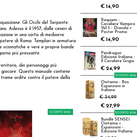
€
14,90
Requiem -
uisizione: Gli Occhi del Serpente.
Cavaliere Vampiro
Vol.3 - Dracula +
no. Adesso è il 1957, dalle ceneri di
Poster Promo
azione in una sorta di medioevo
€
14,90
 al potere di Roma. Templari in armatura
tte scismatiche e vere e proprie bande
giorno più pressante.
Pendragon
Edizione Italiana -
Il Cavaliere Grigio
rritorio, dei personaggi più
€
24,99
 da giocare. Questo manuale contiene
SCONTO 20%
trame ordite contro il potere della
Onitama - Box
Espansioni in
Italiano
€ 34,99
€
27,99
SCONTO 20%
SCONTO 20%
Bundle SENSEI
Onitama +
Espansioni -
Edizione Italiana