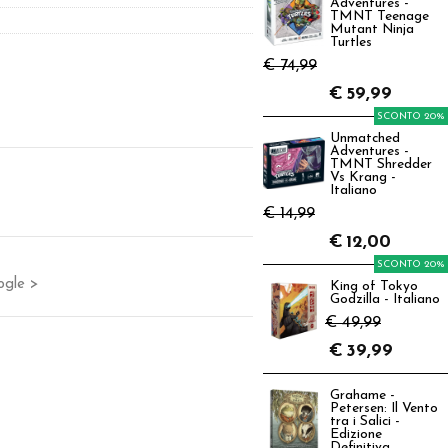
Adventures -
TMNT Teenage
Mutant Ninja
Turtles
€ 74,99
€
59,99
SCONTO 20%
Unmatched
Adventures -
TMNT Shredder
Vs Krang -
Italiano
€ 14,99
€
12,00
SCONTO 20%
ogle >
King of Tokyo
Godzilla - Italiano
€ 49,99
€
39,99
Grahame -
Petersen: Il Vento
tra i Salici -
Edizione
Definitiva