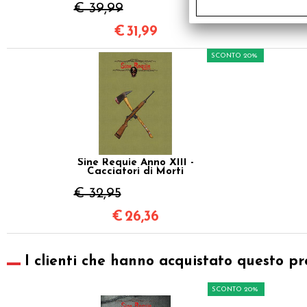
€ 39,99
€
31,99
SCONTO 20%
Sine Requie Anno XIII -
Cacciatori di Morti
€ 32,95
€
26,36
I clienti che hanno acquistato questo pr
SCONTO 20%