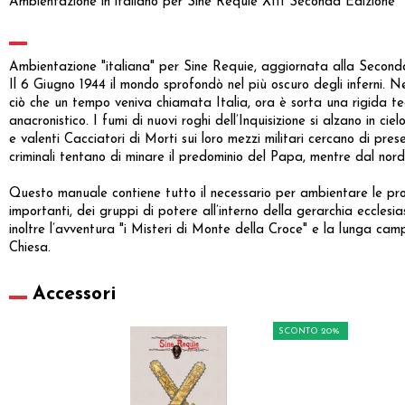
Ambientazione in italiano per Sine Requie XIII Seconda Edizione
Ambientazione "italiana" per Sine Requie, aggiornata alla Seconda
Il 6 Giugno 1944 il mondo sprofondò nel più oscuro degli inferni. Ne
ciò che un tempo veniva chiamata Italia, ora è sorta una rigida 
anacronistico. I fumi di nuovi roghi dell’Inquisizione si alzano in c
e valenti Cacciatori di Morti sui loro mezzi militari cercano di pr
criminali tentano di minare il predominio del Papa, mentre dal nord 
Questo manuale contiene tutto il necessario per ambientare le prop
importanti, dei gruppi di potere all’interno della gerarchia eccles
inoltre l’avventura "i Misteri di Monte della Croce" e la lunga ca
Chiesa.
Accessori
SCONTO 20%