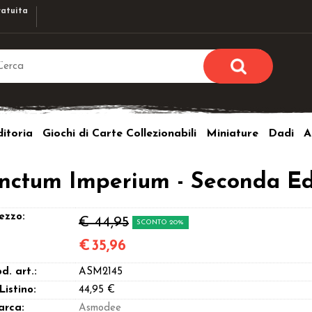
atuita
Sono già r
Per completare l'ordi
itoria
Giochi di Carte Collezionabili
Miniature
Dadi
A
utente e la passwor
pulsante 
Nome u
anctum Imperium - Seconda Ed
Passw
ezzo:
€ 44,95
SCONTO 20%
€
35,96
d. art.:
ASM2145
Hai perso l
 Listino:
44,95 €
arca:
Asmodee