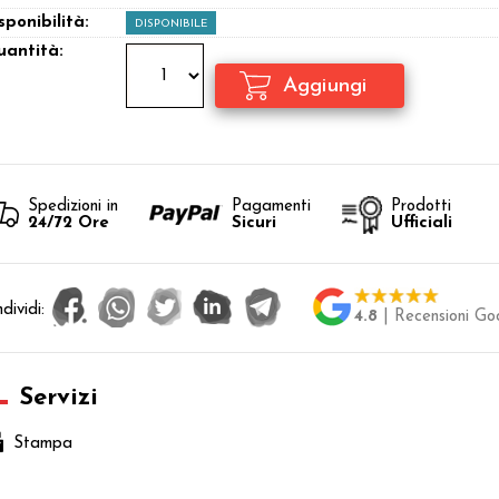
sponibilità:
DISPONIBILE
antità:
Spedizioni in
Pagamenti
Prodotti
24/72 Ore
Sicuri
Ufficiali
dividi:
4.8
| Recensioni Go
Servizi
Stampa