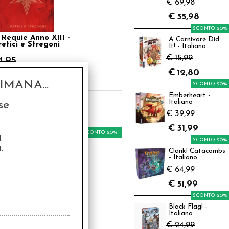
€ 69,98
€
55,98
SCONTO 20%
 Requie Anno XIII -
A Carnivore Did
retici e Stregoni
It! - Italiano
€ 15,99
4,95
€
12,80
€
27,96
MANA...
SCONTO 20%
Emberheart -
Italiano
se
€ 39,99
€
31,99
SCONTO 20%
a
SCONTO 20%
.
Clank! Catacombs
- Italiano
€ 64,99
€
51,99
SCONTO 20%
Black Flag! -
 Requie Anno XIII -
Italiano
cussis Sanguinis
€ 24,99