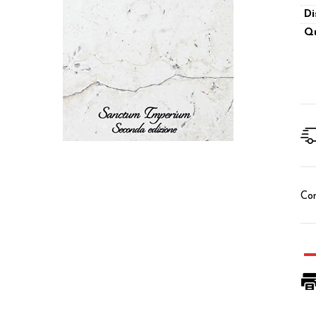
Di
Qu
Con