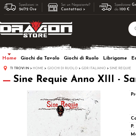
Spedizioni in
Sei un Negoziante?
Spedizione
Gr
24/72 Ore
Contattaci >
da
100 €
Home
Giochi da Tavolo
Giochi di Ruolo
Librigame
Ed
TI TROVI IN
HOME
GIOCHI DI RUOLO
GDR ITALIANO
SINE REQUIE
Sine Requie Anno XIII - S
Pr
Co
P.
M