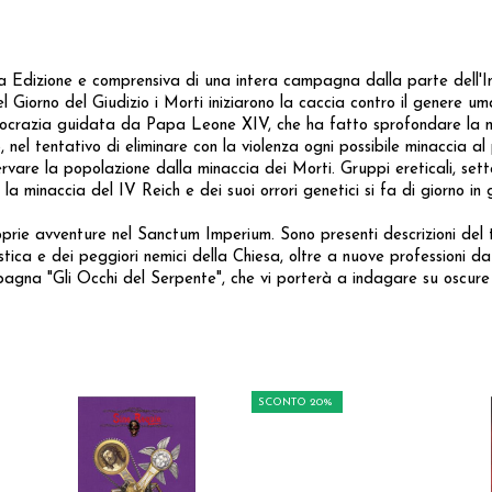
 Edizione e comprensiva di una intera campagna dalla parte dell'Inq
l Giorno del Giudizio i Morti iniziarono la caccia contro il genere uma
teocrazia guidata da Papa Leone XIV, che ha fatto sprofondare la n
ielo, nel tentativo di eliminare con la violenza ogni possibile minaccia
eservare la popolazione dalla minaccia dei Morti. Gruppi ereticali, se
la minaccia del IV Reich e dei suoi orrori genetici si fa di giorno in 
rie avventure nel Sanctum Imperium. Sono presenti descrizioni del te
iastica e dei peggiori nemici della Chiesa, oltre a nuove professioni
mpagna "Gli Occhi del Serpente", che vi porterà a indagare su oscure 
SCONTO 20%