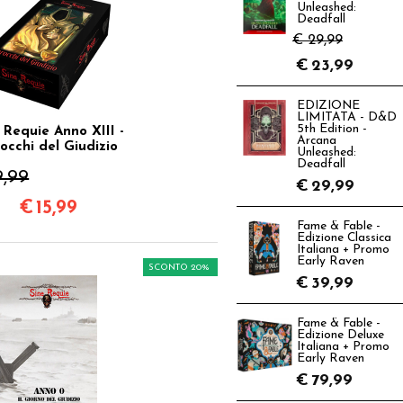
Unleashed:
Deadfall
€ 29,99
€
23,99
EDIZIONE
LIMITATA - D&D
5th Edition -
 Requie Anno XIII -
Arcana
occhi del Giudizio
Unleashed:
Deadfall
9,99
€
29,99
€
15,99
Fame & Fable -
Edizione Classica
Italiana + Promo
Early Raven
SCONTO 20%
€
39,99
Fame & Fable -
Edizione Deluxe
Italiana + Promo
Early Raven
€
79,99