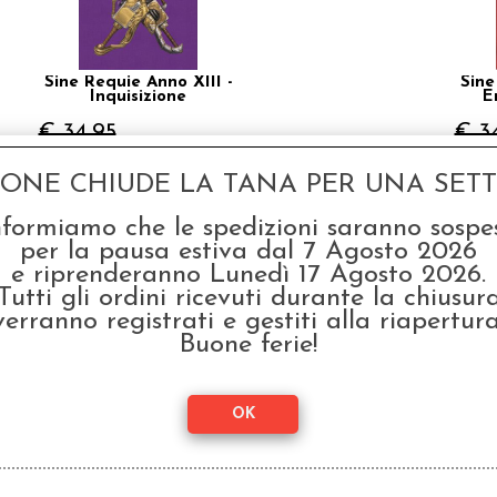
Sine Requie Anno XIII -
Sine
Inquisizione
E
€ 34,95
€ 3
€
27,96
GONE CHIUDE LA TANA PER UNA SETTI
nformiamo che le spedizioni saranno sospe
per la pausa estiva dal 7 Agosto 2026
e riprenderanno Lunedì 17 Agosto 2026.
SCONTO 20%
Tutti gli ordini ricevuti durante la chiusur
verranno registrati e gestiti alla riapertura
Buone ferie!
Sine Requie Anno XIII -
Sine
Regno delle Ombre
De