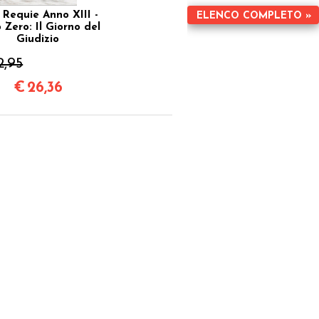
 Requie Anno XIII -
ELENCO COMPLETO »
 Zero: Il Giorno del
Giudizio
2,95
€
26,36