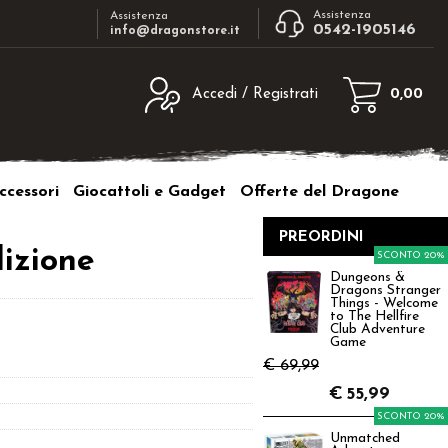
Assistenza
Assistenza
0542-1905146
info@dragonstore.it
Accedi / Registrati
0,00
egistrato
Sono un nuovo cliente
ne inserisci il nome
Se non sei ancora registrato sul nostro
ccessori
Giocattoli e Gadget
Offerte del Dragone
d e poi clicca sul
sito clicca sul pulsante "Registrati"
"Accedi"
PREORDINI
tente:
izione
SCONTO 20%
Dungeons &
Dragons Stranger
ord:
Things - Welcome
to The Hellfire
Club Adventure
Game
€ 69,99
€
55,99
a password?
SCONTO 20%
Unmatched