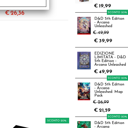
2,95
€
19,99
€
26,36
SCONTO 20%
D&D 5th Edition
- Arcana
Unleashed
€ 49,99
€
39,99
EDIZIONE
LIMITATA - D&D
5th Edition -
Arcana Unleashed
€
49,99
SCONTO 20%
D&D 5th Edition
- Arcana
Unleashed: Map
Pack
€ 26,99
€
21,59
SCONTO 20%
SCONTO 20%
D&D 5th Edition
- Arcana