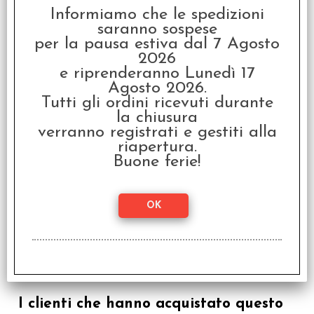
Wehrmacht
Informiamo che le spedizioni
€
34,95
saranno sospese
per la pausa estiva dal 7 Agosto
2026
e riprenderanno Lunedì 17
È Accessorio di
Agosto 2026.
Tutti gli ordini ricevuti durante
la chiusura
verranno registrati e gestiti alla
riapertura.
Buone ferie!
Sine Requie Anno XIII -
Seconda Edizione
€
39,99
I clienti che hanno acquistato questo