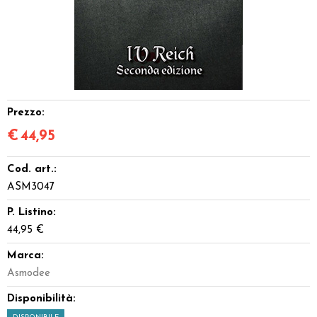
Dadi
Accessori
Giocattoli e Gadget
Prezzo:
Offerte del Dragone
€
44,95
Cod. art.:
ASM3047
P. Listino:
44,95 €
Marca:
Asmodee
Disponibilità: