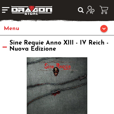
Giochi da Tavolo
Sine Requie Anno XIII - IV Reich -
Nuova Edizione
Giochi di Ruolo
Librigame
Editoria
Giochi di Carte Collezionabili
Miniature