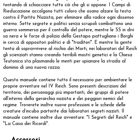
tentando di schiacciare tutto ciò che gli si oppone. I Campi di
Rieducazione accolgono tutti coloro che osano alzare la testa
contro il Partito Nazista, per eliminare alla radice ogni dissenso
interno. Sette segrete e politici senza scrupoli combattono una
guerra sommersa per il controllo del potere, mentre le SS in divi
sa nera e le forze di polizia della Gestapo pattugliano i Borghi
in cerca di oppositori politici e di "traditori". E mentre la gente
tenta di sopravvivere al rischio dei Morti, nei laboratori del Reich
gli scienziati stanno creando terribili mostri genetici e la Chiesa
Teutonica sta plasmando le menti per spianare la strada al
dominio di una nuova razza.
Questo manuale contiene tutto il necessario per ambientare le
proprie avventure nel IV Reich. Sono presenti descrizioni del
territorio, dei personaggi più importanti, dei gruppi di potere
all’interno della gerarchia nazista e dei peggiori nemici del
regime. Troverete inoltre nuove professioni e le schede delle
creature d’incubo partorite dai laboratori segreti nazisti. Il
manuale contiene inoltre due avventure: "I Segreti del Reich" e
"La Casa dei Ricordi".
Accessori