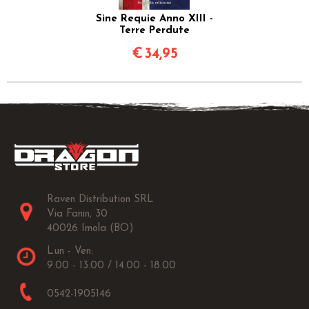
Sine Requie Anno XIII -
Terre Perdute
€
34,95
Raven Distribution SRL
Via Fanin, 30
40026 Imola (BO)
Lun - Ven:
9.00 - 13.00 / 14.00 - 18.00
0542-1905146