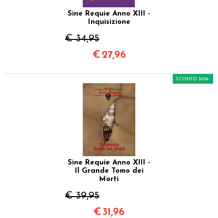
Sine Requie Anno XIII -
Inquisizione
€ 34,95
€
27,96
SCONTO 20%
Sine Requie Anno XIII -
Il Grande Tomo dei
Morti
€ 39,95
€
31,96