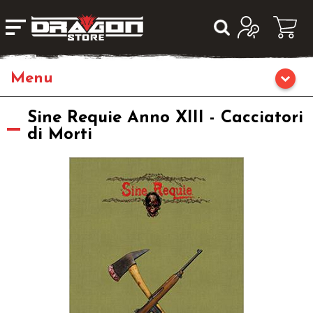
Giochi da Tavolo
Sine Requie Anno XIII - Cacciatori
di Morti
Giochi di Ruolo
Librigame
Fumetti & Romanzi
Giochi di Carte Collezionabili
Miniature