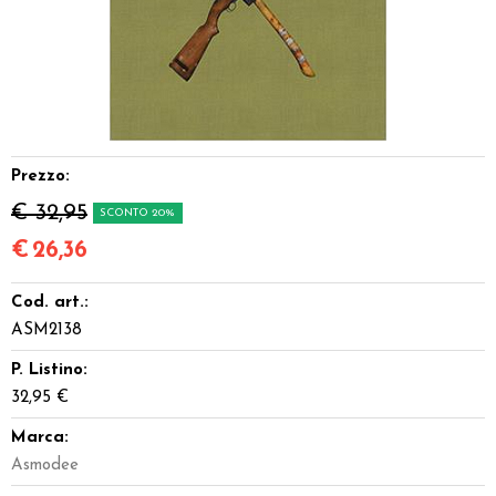
Dadi
Accessori
Giocattoli e Gadget
Prezzo:
Offerte del Dragone
€ 32,95
SCONTO 20%
€
26,36
Cod. art.:
ASM2138
P. Listino:
32,95 €
Marca:
Asmodee