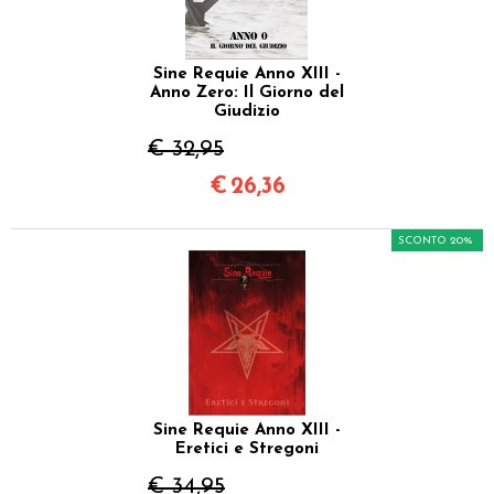
Sine Requie Anno XIII -
Anno Zero: Il Giorno del
Giudizio
€ 32,95
€
26,36
SCONTO 20%
Sine Requie Anno XIII -
Eretici e Stregoni
€ 34,95