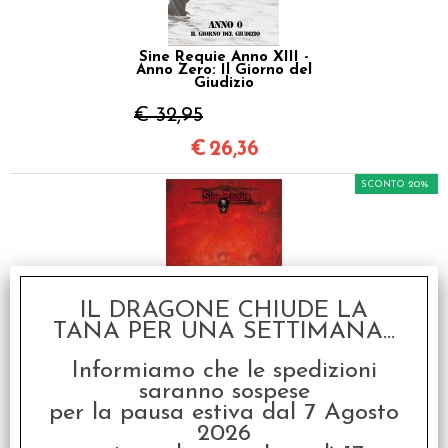
Sine Requie Anno XIII -
Anno Zero: Il Giorno del
Giudizio
€ 32,95
€
26,36
SCONTO 20%
IL DRAGONE CHIUDE LA
TANA PER UNA SETTIMANA...
Sine Requie Anno XIII -
Soviet
Informiamo che le spedizioni
€ 39,95
saranno sospese
per la pausa estiva dal 7 Agosto
€
31,96
2026