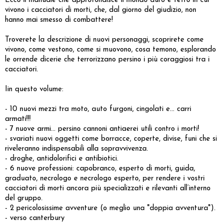
Ecco il manuale che approfondisce il mondo duro e tetro in cui
vivono i cacciatori di morti, che, dal giorno del giudizio, non
hanno mai smesso di combattere!
Troverete la descrizione di nuovi personaggi, scoprirete come
vivono, come vestono, come si muovono, cosa temono, esplorando
le orrende dicerie che terrorizzano persino i più coraggiosi tra i
cacciatori.
Iin questo volume:
- 10 nuovi mezzi tra moto, auto furgoni, cingolati e... carri
armati!!!
- 7 nuove armi… persino cannoni antiaerei utili contro i morti!
- svariati nuovi oggetti come borracce, coperte, divise, funi che si
riveleranno indispensabili alla sopravvivenza.
- droghe, antidolorifici e antibiotici.
- 6 nuove professioni: capobranco, esperto di morti, guida,
graduato, necrologo e necrologo esperto, per rendere i vostri
cacciatori di morti ancora più specializzati e rilevanti all’interno
del gruppo.
- 2 pericolosissime avventure (o meglio una "doppia avventura").
- verso canterbury