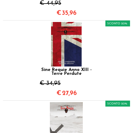
€ 44,95
€
35,96
SCONTO 20%
Sine Requie Anno XIII -
Terre Perdute
€ 34,95
€
27,96
SCONTO 20%