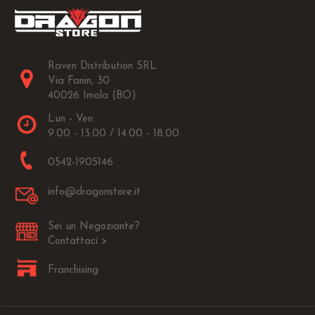
Raven Distribution SRL
Via Fanin, 30
40026 Imola (BO)
Lun - Ven:
9.00 - 13.00 / 14.00 - 18.00
0542-1905146
info@dragonstore.it
Sei un Negoziante?
Contattaci >
Franchising