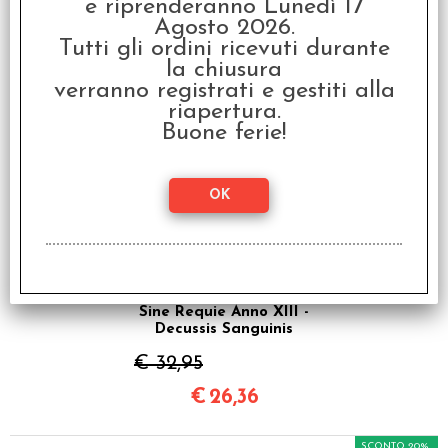
e riprenderanno Lunedì 17
Agosto 2026.
I clienti che hanno acquistato questo
Tutti gli ordini ricevuti durante
prodotto, hanno scelto anche questi
la chiusura
verranno registrati e gestiti alla
articoli
riapertura.
Buone ferie!
SCONTO 20%
Sine Requie Anno XIII -
Decussis Sanguinis
€ 32,95
€
26,36
SCONTO 20%