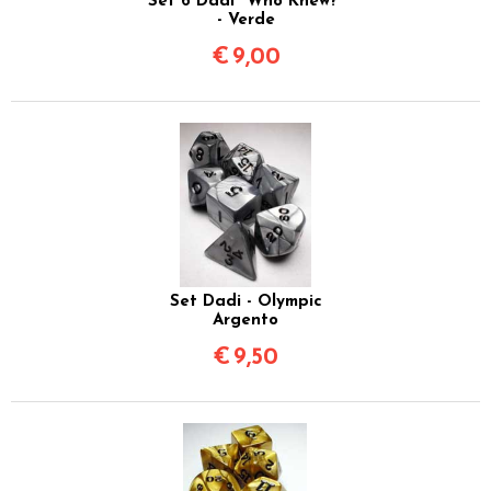
Set 6 Dadi "Who Knew?"
- Verde
€
9,00
Set Dadi - Olympic
Argento
€
9,50