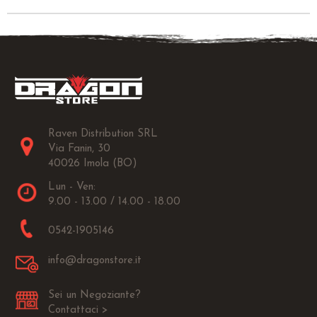
Raven Distribution SRL
Via Fanin, 30
40026 Imola (BO)
Lun - Ven:
9.00 - 13.00 / 14.00 - 18.00
0542-1905146
info@dragonstore.it
Sei un Negoziante?
Contattaci >