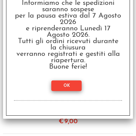
Informiamo che le spedizioni
saranno sospese
per la pausa estiva dal 7 Agosto
2026
Set 6 Dadi "Who Knew?"
e riprenderanno Lunedì 17
- Blu
Agosto 2026.
€
9,00
Tutti gli ordini ricevuti durante
la chiusura
verranno registrati e gestiti alla
riapertura.
Buone ferie!
Set 6 Dadi "Who Knew?"
- Bianco
€
9,00