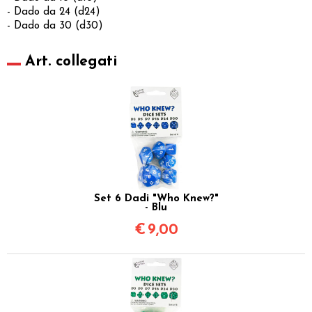
- Dado da 24 (d24)
- Dado da 30 (d30)
Art. collegati
Set 6 Dadi "Who Knew?"
- Blu
€
9,00