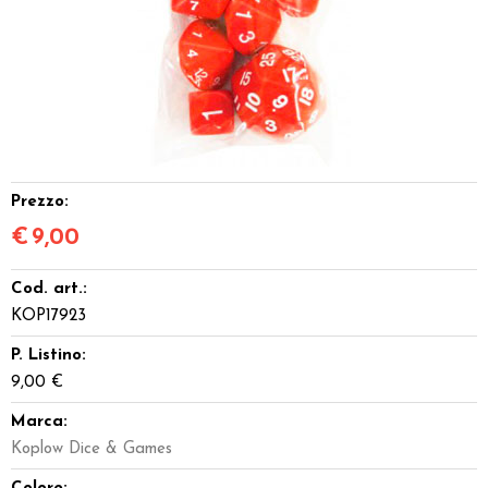
Dadi
Accessori
Giocattoli e Gadget
Offerte del Dragone
Prezzo:
€
9,00
Cod. art.:
KOP17923
P. Listino:
9,00 €
Marca:
Koplow Dice & Games