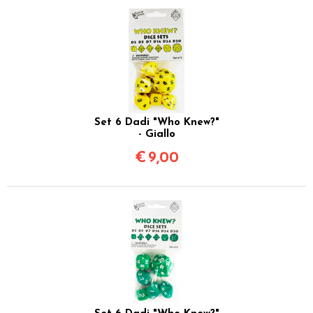
Set 6 Dadi "Who Knew?"
- Giallo
€
9,00