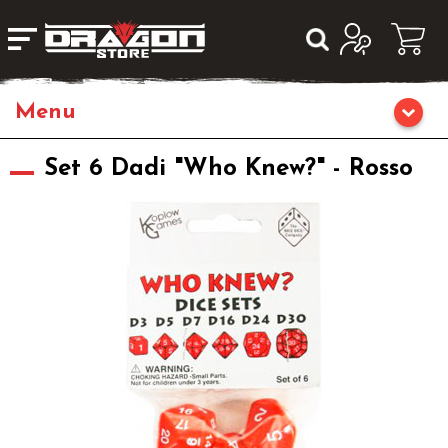
Giochi da Tavolo
Set 6 Dadi "Who Knew?" - Rosso
Giochi di Ruolo
Librigame
Editoria
Giochi di Carte Collezionabili
Miniature